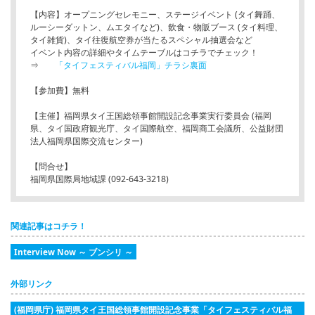
【内容】オープニングセレモニー、ステージイベント (タイ舞踊、
ルーシーダットン、ムエタイなど)、飲食・物販ブース (タイ料理、
タイ雑貨)、タイ往復航空券が当たるスペシャル抽選会など
イベント内容の詳細やタイムテーブルはコチラでチェック！
⇒
「タイフェスティバル福岡」チラシ裏面
【参加費】無料
【主催】福岡県タイ王国総領事館開設記念事業実行委員会 (福岡
県、タイ国政府観光庁、タイ国際航空、福岡商工会議所、公益財団
法人福岡県国際交流センター)
【問合せ】
福岡県国際局地域課 (092-643-3218)
関連記事はコチラ！
Interview Now ～ ブンシリ ～
外部リンク
(福岡県庁) 福岡県タイ王国総領事館開設記念事業「タイフェスティバル福