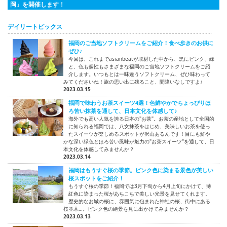
岡」を開催します！
デイリートピックス
福岡のご当地ソフトクリームをご紹介！食べ歩きのお供に
ぜひ♪
今回は、これまでasianbeatが取材した中から、黒にピンク、緑
と、色も個性もさまざまな福岡のご当地ソフトクリームをご紹
介します。いつもとは一味違うソフトクリーム、ぜひ味わって
みてくださいね！旅の思い出に残ること、間違いなしですよ♪
2023.03.15
福岡で味わうお茶スイーツ4選！色鮮やかでちょっぴりほ
ろ苦い抹茶を通して、日本文化を体感して♪
海外でも高い人気を誇る日本の"お茶"。お茶の産地として全国的
に知られる福岡では、八女抹茶をはじめ、美味しいお茶を使っ
たスイーツが楽しめるスポットが沢山あるんです！目にも鮮や
かな深い緑色とほろ苦い風味が魅力の"お茶スイーツ"を通して、日
本文化を体感してみませんか？
2023.03.14
福岡はもうすぐ桜の季節。ピンク色に染まる景色が美しい
桜スポットをご紹介！
もうすぐ桜の季節！福岡では3月下旬から4月上旬にかけて、薄
紅色に染まった桜があちこちで美しい光景を見せてくれます。
歴史的なお城の桜に、雰囲気に包まれた神社の桜、街中にある
桜並木…。ピンク色の絶景を見に出かけてみませんか？
2023.03.13