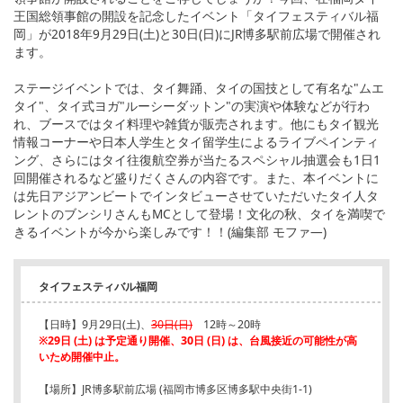
王国総領事館の開設を記念したイベント「タイフェスティバル福
岡」が2018年9月29日(土)と30日(日)にJR博多駅前広場で開催され
ます。
ステージイベントでは、タイ舞踊、タイの国技として有名な"ムエ
タイ"、タイ式ヨガ"ルーシーダットン"の実演や体験などが行わ
れ、ブースではタイ料理や雑貨が販売されます。他にもタイ観光
情報コーナーや日本人学生とタイ留学生によるライブペインティ
ング、さらにはタイ往復航空券が当たるスペシャル抽選会も1日1
回開催されるなど盛りだくさんの内容です。また、本イベントに
は先日アジアンビートでインタビューさせていただいたタイ人タ
レントのブンシリさんもMCとして登場！文化の秋、タイを満喫で
きるイベントが今から楽しみです！！(編集部 モファ―)
タイフェスティバル福岡
【日時】9月29日(土)、
30日(日)
12時～20時
※29日 (土) は予定通り開催、30日 (日) は、台風接近の可能性が高
いため開催中止。
【場所】JR博多駅前広場 (福岡市博多区博多駅中央街1-1)