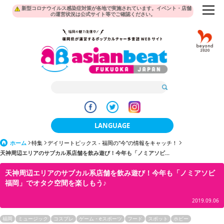
新型コロナウイルス感染症対策が各地で実施されています。イベント・店舗
の運営状況は公式サイト等でご確認ください。
LANGUAGE
ホーム
特集
デイリートピックス - 福岡の"今"の情報をキャッチ！
日本語
天神周辺エリアのサブカル系店舗を飲み遊び！今年も「ノミアソビ...
한국어
天神周辺エリアのサブカル系店舗を飲み遊び！今年も「ノミアソビ
福岡」でオタク空間を楽しもう♪
簡体中文
2019.09.06
繁體中文
福岡
ミュージック
コスプレ
ゲーム・eスポーツ
フード
スポット
ホビー