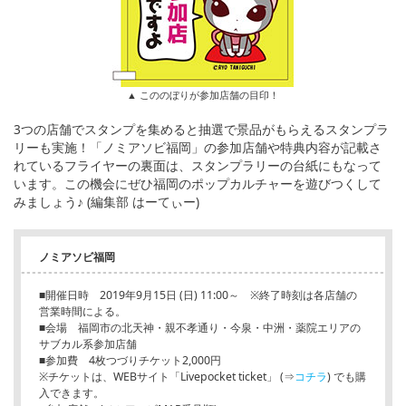
▲ こののぼりが参加店舗の目印！
3つの店舗でスタンプを集めると抽選で景品がもらえるスタンプラ
リーも実施！「ノミアソビ福岡」の参加店舗や特典内容が記載さ
れているフライヤーの裏面は、スタンプラリーの台紙にもなって
います。この機会にぜひ福岡のポップカルチャーを遊びつくして
みましょう♪ (編集部 はーてぃー)
ノミアソビ福岡
■開催日時 2019年9月15日 (日) 11:00～ ※終了時刻は各店舗の
営業時間による。
■会場 福岡市の北天神・親不孝通り・今泉・中洲・薬院エリアの
サブカル系参加店舗
■参加費 4枚つづりチケット2,000円
※チケットは、WEBサイト「Livepocket ticket」 (⇒
コチラ
) でも購
入できます。