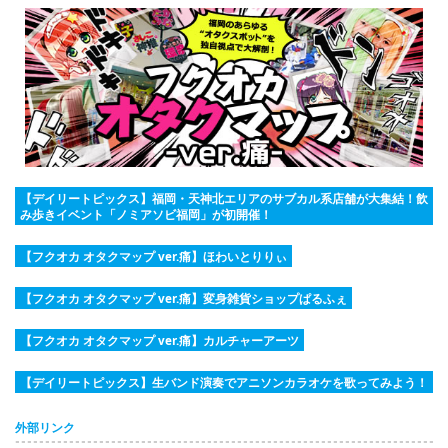
【デイリートピックス】福岡・天神北エリアのサブカル系店舗が大集結！飲
み歩きイベント「ノミアソビ福岡」が初開催！
【フクオカ オタクマップ ver.痛】ほわいとりりぃ
【フクオカ オタクマップ ver.痛】変身雑貨ショップぱるふぇ
【フクオカ オタクマップ ver.痛】カルチャーアーツ
【デイリートピックス】生バンド演奏でアニソンカラオケを歌ってみよう！
外部リンク