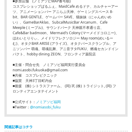
■参加店舗 (ノミアソビMAP番号順)
コスプレショップぱるふぇ、MaidCafe めるドナ、カルチャーアー
ツ、アニメーションバー アニらぶ天神、ゲーミングスペース 8-
bit、BAR GENTLE、ゲームバー SAVE、猫妹妹（にゃんめいめ
い）、GameBarAklas、SubcalMusicBar Arcanum、Cafe
Meeple (ミープル)、サウンドパーク 天神親不孝通り店、
Cafe&Bar badmoon、Mermaid’s Colony (マーメイドコロニー)、
ほわいとりりぃ、メイドリフレクソロジー May room(めいるー
む)、オタクBAR ARISE (アライズ)、オタクバースクランブル、ア
ニソンバー 萌魂、萌魂乱舞、アニ音ヲタFUKU、燃魂セカンドイン
パクト、hobby dining ZEON、フロンティア薬院店
■主催・問合せ先 ノミアソビ福岡実行委員会
nomi.asobi.fukuoka@gmail.com
■共催 コスプレピクニック
■協賛 天神3丁目町内会
■後援 (株) シトラスファーム、 (同) IF, (株) トライジット, (同) フ
ロンティアエンタテイメント
■公式サイト：
ノミアソビ福岡
■Twitter：
@nomiasobi_fuku
関連記事はコチラ