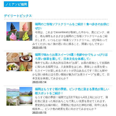
ノミアソビ福岡
デイリートピックス
福岡のご当地ソフトクリームをご紹介！食べ歩きのお供に
ぜひ♪
今回は、これまでasianbeatが取材した中から、黒にピンク、緑
と、色も個性もさまざまな福岡のご当地ソフトクリームをご紹
介します。いつもとは一味違うソフトクリーム、ぜひ味わって
みてくださいね！旅の思い出に残ること、間違いなしですよ♪
2023.03.15
福岡で味わうお茶スイーツ4選！色鮮やかでちょっぴりほ
ろ苦い抹茶を通して、日本文化を体感して♪
海外でも高い人気を誇る日本の"お茶"。お茶の産地として全国的
に知られる福岡では、八女抹茶をはじめ、美味しいお茶を使っ
たスイーツが楽しめるスポットが沢山あるんです！目にも鮮や
かな深い緑色とほろ苦い風味が魅力の"お茶スイーツ"を通して、日
本文化を体感してみませんか？
2023.03.14
福岡はもうすぐ桜の季節。ピンク色に染まる景色が美しい
桜スポットをご紹介！
もうすぐ桜の季節！福岡では3月下旬から4月上旬にかけて、薄
紅色に染まった桜があちこちで美しい光景を見せてくれます。
歴史的なお城の桜に、雰囲気に包まれた神社の桜、街中にある
桜並木…。ピンク色の絶景を見に出かけてみませんか？
2023.03.13