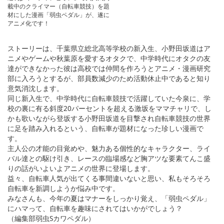
載中のクライマー（自転車競技）を題
材にした漫画「弱虫ペダル」が、遂に
アニメ化です！
ストーリーは、千葉県立総北高等学校の新入生、小野田坂道はア
ニメやゲームや秋葉原を愛するオタクで、中学時代にオタクの友
達ができなかった彼は高校では仲間を作ろうとアニメ・漫画研究
部に入ろうとするが、部員数減少のため活動休止中であると知り
意気消沈します。
同じ新入生で、中学時代に自転車競技で活躍していた今泉に、学
校の裏に有る斜度20パーセントを超える激坂をママチャリで、し
かも歌いながら登坂する小野田坂道を目撃され自転車競技の世界
に足を踏み入れるという、自転車が題材になった珍しい漫画で
す。
主人公の才能の目覚めや、魅力ある個性的なキャラクター、ライ
バル達との駆け引き、レースの臨場感など胸アツな要素てんこ盛
りの話がいよいよアニメの世界に登場します。
益々、自転車人気が出てくる事間違いないと思い、私もそろそろ
自転車を新調しようか悩み中です。
みなさんも、今年の夏はマナーをしっかり覚え、「弱虫ペダル」
にハマって、自転車を趣味にされてはいかがでしょう？
（編集部弱虫Sカワペダル）