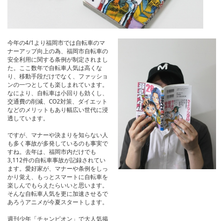
今年の4/1より福岡市では自転車のマ
ナーアップ向上の為、福岡市自転車の
安全利用に関する条例が制定されまし
た。ここ数年で自転車人気は高くな
り、移動手段だけでなく、ファッショ
ンの一つとしても楽しまれています。
なにより、自転車は小回りも効くし、
交通費の削減、CO2対策、ダイエット
などのメリットもあり幅広い世代に浸
透しています。
ですが、マナーや決まりを知らない人
も多く事故が多発しているのも事実で
すね。去年は、福岡市内だけでも
3,112件の自転車事故が記録されてい
ます。愛好家が、マナーや条例をしっ
かり覚え、もっとスマートに自転車を
楽しんでもらえたらいいと思います。
そんな自転車人気を更に加速させるで
あろうアニメが今夏スタートします。
週刊少年「チャンピオン」で大人気掲