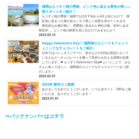
福岡はもうすぐ桜の季節。ピンク色に染まる景色が美しい
桜スポットをご紹介！
もうすぐ桜の季節！福岡では3月下旬から4月上旬にかけて、薄
紅色に染まった桜があちこちで美しい光景を見せてくれます。
歴史的なお城の桜に、雰囲気に包まれた神社の桜、街中にある
桜並木…。ピンク色の絶景を見に出かけてみませんか？
2023.03.13
Happy Valentine's Day♡ 福岡発のユニーク＆フォトジ
ェニックなチョコレートをご紹介♪
日本ではバレンタインデーに、好きな人や日頃お世話になって
いる人などへチョコレートを贈って気持ちを伝える習慣が定着
しています。❤ もうすぐValentine's Day❤ ということで、みな
さんに知ってほしい、福岡発のユニークなチョコスイーツをご紹
介します！
2023.02.01
2023年 新年のご挨拶
あけましておめでとうございます。いつも当サイト・SNSをご覧
いただき、ありがとうございます！
2023.01.01
⇒バックナンバーはコチラ