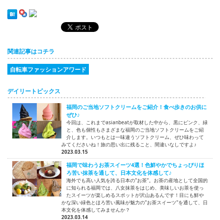
関連記事はコチラ
自転車ファッションアワード
デイリートピックス
福岡のご当地ソフトクリームをご紹介！食べ歩きのお供に
ぜひ♪
今回は、これまでasianbeatが取材した中から、黒にピンク、緑
と、色も個性もさまざまな福岡のご当地ソフトクリームをご紹
介します。いつもとは一味違うソフトクリーム、ぜひ味わって
みてくださいね！旅の思い出に残ること、間違いなしですよ♪
2023.03.15
福岡で味わうお茶スイーツ4選！色鮮やかでちょっぴりほ
ろ苦い抹茶を通して、日本文化を体感して♪
海外でも高い人気を誇る日本の"お茶"。お茶の産地として全国的
に知られる福岡では、八女抹茶をはじめ、美味しいお茶を使っ
たスイーツが楽しめるスポットが沢山あるんです！目にも鮮や
かな深い緑色とほろ苦い風味が魅力の"お茶スイーツ"を通して、日
本文化を体感してみませんか？
2023.03.14