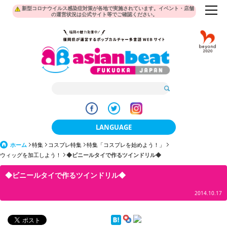
新型コロナウイルス感染症対策が各地で実施されています。イベント・店舗
の運営状況は公式サイト等でご確認ください。
LANGUAGE
ホーム
特集
コスプレ特集
特集「コスプレを始めよう！」
日本語
ウィッグを加工しよう！
◆ビニールタイで作るツインドリル◆
한국어
◆ビニールタイで作るツインドリル◆
簡体中文
2014.10.17
繁體中文