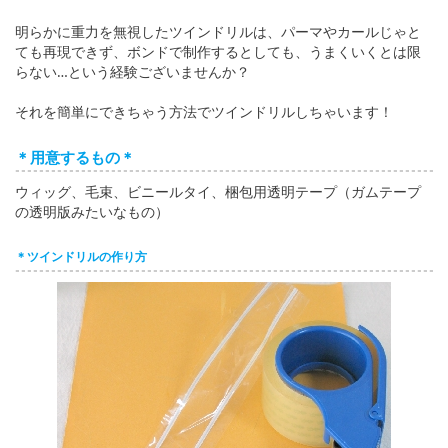
English
明らかに重力を無視したツインドリルは、パーマやカールじゃと
ภาษาไทย
ても再現できず、ボンドで制作するとしても、うまくいくとは限
らない…という経験ございませんか？
tiéng Viêt
それを簡単にできちゃう方法でツインドリルしちゃいます！
Bahasa Indonesia
＊用意するもの＊
ウィッグ、毛束、ビニールタイ、梱包用透明テープ（ガムテープ
の透明版みたいなもの）
＊ツインドリルの作り方