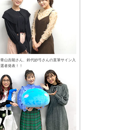
の青山吉能さん、鈴代紗弓さんの直筆サイン入
当選者発表！！