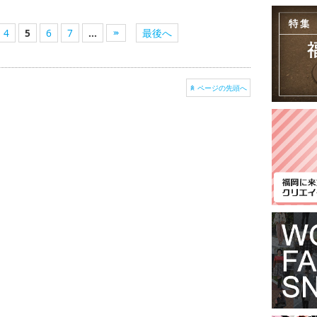
4
5
6
7
...
最後へ
ページの先頭へ