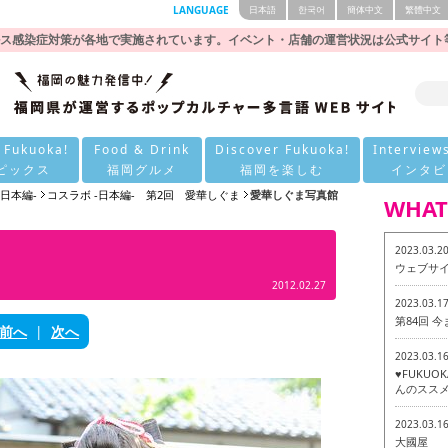
LANGUAGE
日本語
한국어
簡体中文
繁體中文
ス感染症対策が各地で実施されています。イベント・店舗の運営状況は公式サイト
 Fukuoka!
Food & Drink
Discover Fukuoka!
Interview
ピックス
福岡グルメ
福岡を楽しむ
インタビ
-日本編-
コスラボ -日本編- 第2回 愛華しぐま
愛華しぐま写真館
WHAT
2023.03.2
ウェブサ
2012.02.27
2023.03.1
第84回 
前へ
|
次へ
2023.03.1
♥FUKU
んのススメ
2023.03.1
大國屋