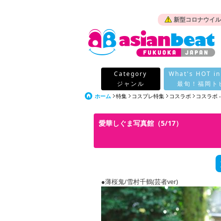
新型コロナウイル
Category
What's HOT in
ジャンル
最旬！福岡ト
ホーム
特集
コスプレ特集
コスラボ
コスラボ 
愛華しぐま写真館（5/17）
●薄桜鬼/雪村千鶴(芸者ver)