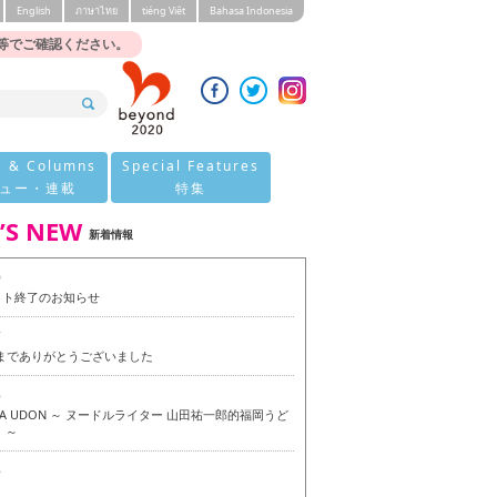
English
ภาษาไทย
tiéng Viêt
Bahasa Indonesia
等でご確認ください。
s & Columns
Special Features
ュー・連載
特集
’S NEW
新着情報
0
イト終了のお知らせ
7
今までありがとうございました
6
OKA UDON ～ ヌードルライター 山田祐一郎的福岡うど
 ～
6