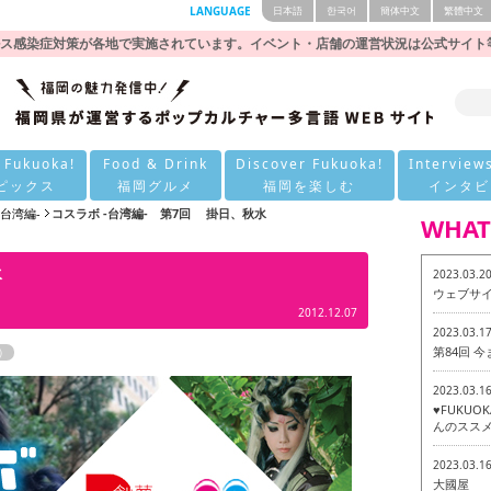
LANGUAGE
日本語
한국어
簡体中文
繁體中文
ス感染症対策が各地で実施されています。イベント・店舗の運営状況は公式サイト
 Fukuoka!
Food & Drink
Discover Fukuoka!
Interview
ピックス
福岡グルメ
福岡を楽しむ
インタビ
-台湾編-
コスラボ -台湾編- 第7回 掛日、秋水
WHAT
水
2023.03.2
ウェブサ
2012.12.07
2023.03.1
第84回 
）
2023.03.1
♥FUKU
んのススメ
2023.03.1
大國屋