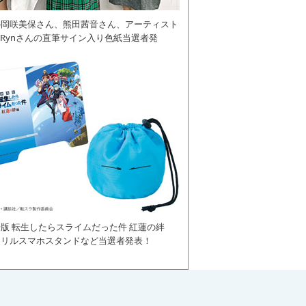
の岡咲美保さん、熊田茜音さん、アーティスト
daRynさんの直筆サイン入り色紙当選者発
版 転生したらスライムだった件 紅蓮の絆
クリルスマホスタンドなど当選者発表！