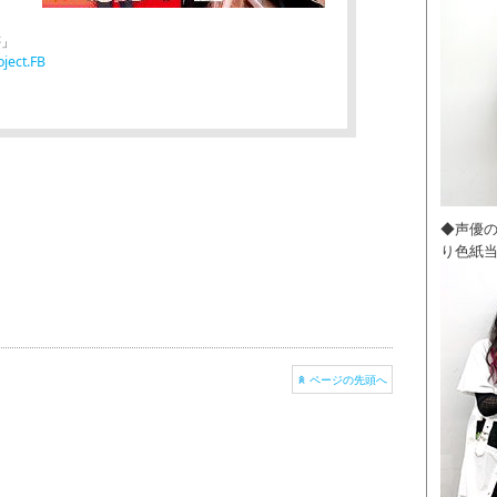
創夢」
ject.FB
◆声優
り色紙
ページの先頭へ