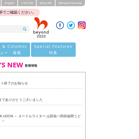
English
ภาษาไทย
tiéng Viêt
Bahasa Indonesia
等でご確認ください。
s & Columns
Special Features
ュー・連載
特集
’S NEW
新着情報
0
イト終了のお知らせ
7
今までありがとうございました
6
OKA UDON ～ ヌードルライター 山田祐一郎的福岡うど
 ～
6