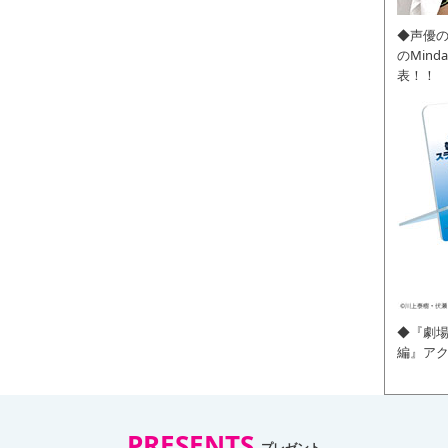
◆声優
のMin
表！！
◆『劇場
編』ア
PRESENTS
プレゼント