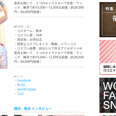
道具を除いて、１つのキャラクターで衣装・ウィ
ッグ、靴等で約10,000～12,000元前後（約28,000
円～34,000円前後）
■Profile （右）
・コスネーム：秋水
・コスプレ歴：10年
・現在地：台湾台北
・得意なコスプレキャラ：甄姬、イワンコフ
・コスプレ経費：自分たちで作るアクセサリーや
道具を除いて、１つのキャラクターで衣装・ウィ
ッグ、靴等で約10,000～12,000元前後（約28,000
円～34,000円前後）
■リンク
・
Facebook
・
BLOG
・
worldcosplay
・
Cure
掛日、秋水 インタビュー