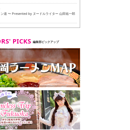
6
道 〜 Presented by ヌードルライター 山田祐一郎
6
RS' PICKS
編集部ピックアップ
7
・ベジタリアンメニュー試食ツアー in 福岡市
7
ず 博多本店 〜 ヴィーガン・ベジタリアンメニュー試
in 福岡市！〜
2
タンド大名店 〜 ヴィーガン・ベジタリアンメニュー
 in 福岡市！〜
8
尾本社うどん店