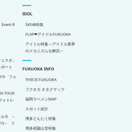
IDOL
」Event R
SKE48特集
FLAP❤アイドルFUKUOKA
アイドル特集～アイドル業界
のメカニズムを解読～
フェスタ」
ポート
FUKUOKA INFO
2015 フォ
THIS IS FUKUOKA
フクオカ オタクマップ
N TOUR
福岡ラーメンMAP
A フォトレ
スポット紹介
ル６ –
博多どんたく特集
015 – フ
博多祇園山笠特集