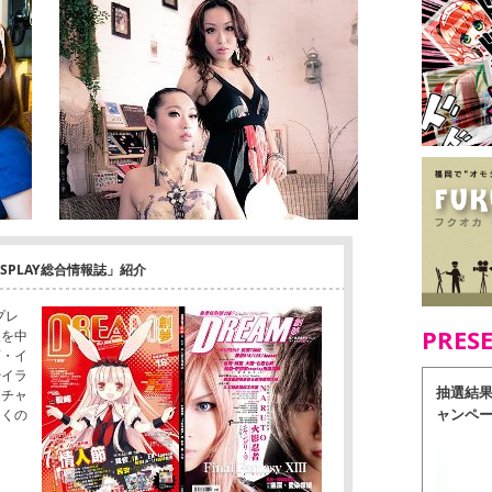
OSPLAY総合情報誌」紹介
プレ
PRES
報を中
画・イ
やイラ
抽選結
クチャ
ャンペ
多くの
。