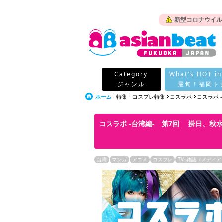
新型コロナウイル
Category
What's HOT in
ジャンル
最旬！福岡ト
ホーム
特集
コスプレ特集
コスラボ
コスラボ 
コスラボ -台湾編- 第7回 掛日、秋
台湾
マンガ
アニメ
コスプレ
TV･雑誌（メディア