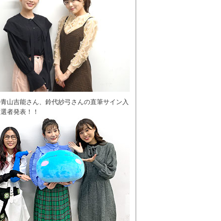
の青山吉能さん、鈴代紗弓さんの直筆サイン入
当選者発表！！