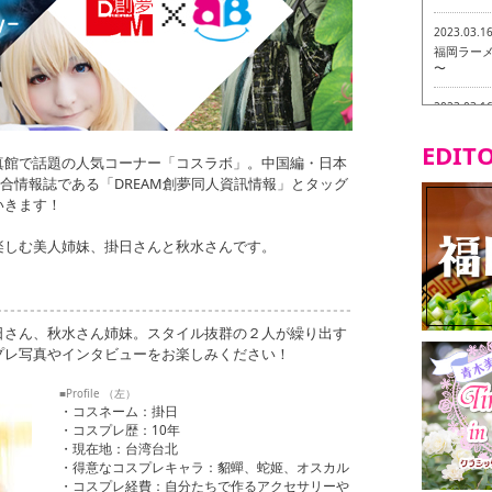
2023.03.1
福岡ラーメン
〜
2023.03.1
福龍軒
EDITO
真館で話題の人気コーナー「コスラボ」。中国編・日本
2023.03.0
合情報誌である「DREAM創夢同人資訊情報」とタッグ
ヴィーガン
いきます！
2023.03.0
磯ぎよから
楽しむ美人姉妹、掛日さんと秋水さんです。
食ツアー 
2023.03.0
リトルス
日さん、秋水さん姉妹。スタイル抜群の２人が繰り出す
試食ツアー
プレ写真やインタビューをお楽しみください！
2023.02.2
東筑軒 折
■Profile （左）
・コスネーム：掛日
・コスプレ歴：10年
・現在地：台湾台北
・得意なコスプレキャラ：貂蟬、蛇姬、オスカル
・コスプレ経費：自分たちで作るアクセサリーや