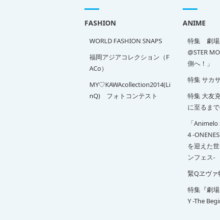
FASHION
ANIME
WORLD FASHION SNAPS
特集 劇場版
@STER M
福岡アジアコレクション（F
側へ！」
ACo）
特集 サカ
MY♡KAWAcollection2014(Li
nQ) フォトコンテスト
特集 大友克洋
に至るまで
「Animelo 
4 -ONENE
を迎えた世
ンフェス-
緊Qヱヴァ
特集『劇場版 
Y -The Beg