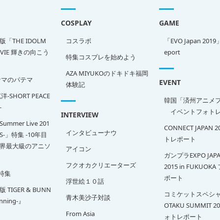
COSPLAY
GAME
「THE IDOLM
コスラボ
「EVO Japan 2019
OVIE 輝きの向こう
eport
特集コスプレを始めよう
AZA MIYUKOのドキドキ福岡
サマのパテマ
EVENT
体験記
-SHORT PEACE
韓国「済州アニメ
-
イベントフォトレ
INTERVIEW
Summer Live 201
CONNECT JAPAN 
インタビューナウ
SS-」特集 -10年目
トレポート
界最大級のアニソ
アイコン
ガンプラEXPO JAPA
フクオカクリエーターズ
2015 in FUKUOK
特集
ポート
浮世絵１０話
TIGER & BUNN
コミケットスペシャ
青木美沙子対談
inning-』
OTAKU SUMMIT 2
From Asia
ォトレポート