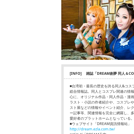
[INFO] 雑誌「DREAM創夢 同人＆C
■台湾初・最長の歴史を誇る同人&コス
総合情報誌。同人とコスプレ関連の情
心に、オリジナル作品・同人作品・漫
ラスト・小説の作者紹介や、コスプレ
スト展などの情報やイベント紹介、レ
ー記事等、関連情報を完全に網羅し、
愛好者のプラットホームとなっている
■ウェブサイト「DREAM資訊情報站」
http://dream.ezla.com.tw/