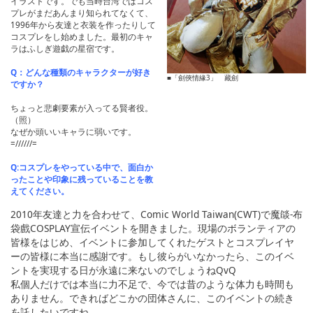
イラストです。でも当時台湾ではコス
プレがまだあんまり知られてなくて、
1996年から友達と衣装を作ったりして
コスプレをし始めました。最初のキャ
ラはふしぎ遊戯の星宿です。
Q：どんな種類のキャラクターが好き
■「劍俠情緣3」 藏劍
ですか？
ちょっと悲劇要素が入ってる賢者役。
（照）
なぜか頭いいキャラに弱いです。
=//////=
Q:コスプレをやっている中で、面白か
ったことや印象に残っていることを教
えてください。
2010年友達と力を合わせて、Comic World Taiwan(CWT)で魔燄-布
袋戲COSPLAY宣伝イベントを開きました。現場のボランティアの
皆様をはじめ、イベントに参加してくれたゲストとコスプレイヤ
ーの皆様に本当に感謝です。もし彼らがいなかったら、このイベ
ントを実現する日が永遠に来ないのでしょうねQvQ
私個人だけでは本当に力不足で、今では昔のような体力も時間も
ありません。できればどこかの団体さんに、このイベントの続き
を託したいですね。