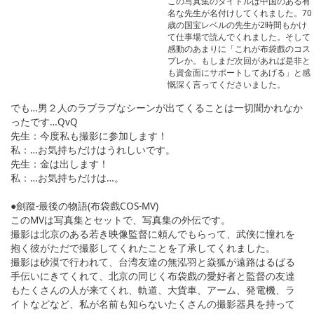
この写真集のタイトルは中国のある有
名な先生が名付けしてくれました。70
歳の国宝レベルの先生が2時間もかけ
て仕事場で読んでくれました。そして
感動のあまりに「これが布袋戲のコス
プレか。もしまだ次回があれば是非と
も資金面にサポートしてあげる」と感
慨深く言ってくださいました。
でも…男２人のラブラブなシーンが出てくることは一切聞かれなか
ったです…QvQ
先生：今度私も撮影に参加します！
私：…お気持ちだけはうれしいです。
先生：金は出します！
私：…お気持ちだけは…。
●劍蹤-最後の物語(布袋戲COS-MV)
このMVは写真集とセットで、写真集の外伝です。
撮影は北京のある若き映像監督に頼んでもらって、武侠に憧れを
抱く彼がただで撮影してくれたことを了承してくれました。
撮影は砂漠で行われて、台湾友達の無泓羽と焱狐が遠路はるばる
手伝いにきてくれて、北京の同じく布袋戲の愛好者と監督の友達
もたくさんの人が来てくれ、軌道、大貨車、アーム、発電機、ラ
イトなどなど、私が名前も知らないたくさんの撮影器具を持って