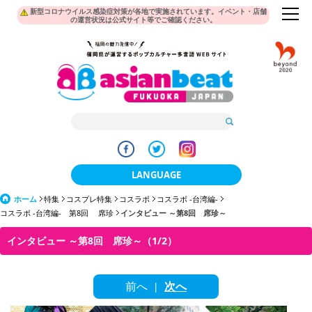
新型コロナウイルス感染症対策が各地で実施されています。イベント・店舗
の運営状況は公式サイト等でご確認ください。
LANGUAGE
ホーム
特集
コスプレ特集
コスラボ
日本語
コスラボ -台湾編-
コスラボ -台湾編- 第8回 席珍
インタビュー ～第8回 席珍～
한국어
インタビュー ～第8回 席珍～（1/2）
簡体中文
前へ
次へ
繁體中文
|