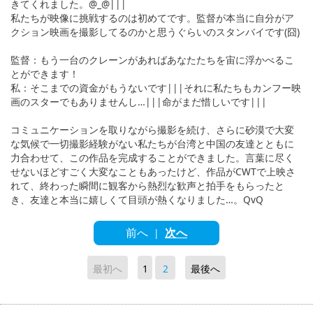
きてくれました。@_@|||
私たちが映像に挑戦するのは初めてです。監督が本当に自分がア
クション映画を撮影してるのかと思うぐらいのスタンバイです(囧)
監督：もう一台のクレーンがあればあなたたちを宙に浮かべるこ
とができます！
私：そこまでの資金がもうないです|||それに私たちもカンフー映
画のスターでもありませんし…|||命がまだ惜しいです|||
コミュニケーションを取りながら撮影を続け、さらに砂漠で大変
な気候で一切撮影経験がない私たちが台湾と中国の友達とともに
力合わせて、この作品を完成することができました。言葉に尽く
せないほどすごく大変なこともあったけど、作品がCWTで上映さ
れて、終わった瞬間に観客から熱烈な歓声と拍手をもらったと
き、友達と本当に嬉しくて目頭が熱くなりました…。QvQ
前へ
次へ
|
最初へ
1
2
最後へ