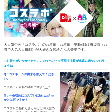
English
ภาษาไทย
tiéng Viêt
Bahasa Indonesia
大人気企画「コスラボ」の台湾編！台湾編 第8回目は布袋戲（台
湾で人気の人形劇）が大好きな席珍さんの登場です。
もし彼らがいなかったら、このイベントを実現する日が永遠に来ないのでし
ょうね
Q：コスネームの由来を教えてくださ
い。
コスネームが私の本名ですよ^___^
Q：一番初めにコスプレに触れたきっ
かけは何ですか？
コスプレに触れたきっかけは同人誌の