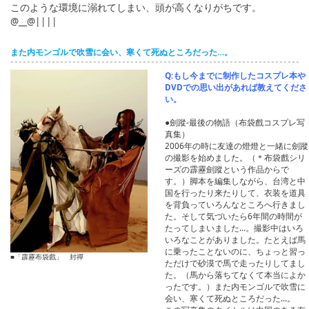
このような環境に溺れてしまい、頭が高くなりがちです。
@__@||||
また内モンゴルで吹雪に会い、寒くて死ぬところだった…。
Q:もし今までに制作したコスプレ本や
DVDでの思い出があれば教えてくださ
い。
●劍蹤-最後の物語（布袋戲コスプレ写
真集）
2006年の時に友達の燈燈と一緒に劍蹤
の撮影を始めました。（＊布袋戲シリ
ーズの霹靂劍蹤という作品からで
す。）脚本を編集しながら、台湾と中
国を行ったり来たりして、衣装を道具
を背負っていろんなところへ行きまし
た。そして気づいたら6年間の時間が
たってしまいました…。撮影中はいろ
いろなことがありました。たとえば馬
に乗ったことないのに、ちょっと習っ
■「霹靂布袋戲」 封禪
ただけで砂漠で馬で走ったりしてまし
た。（馬から落ちてなくて本当によか
ったです。）また内モンゴルで吹雪に
会い、寒くて死ぬところだった…。