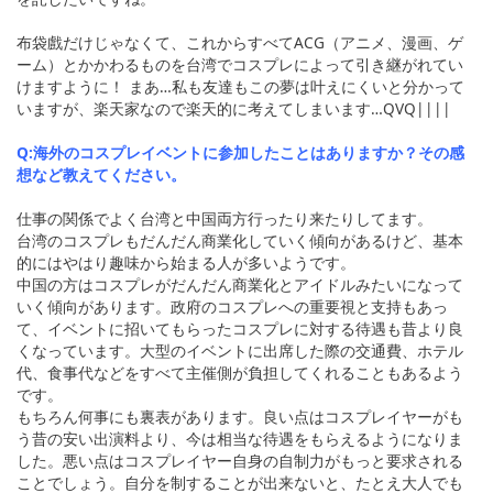
布袋戲だけじゃなくて、これからすべてACG（アニメ、漫画、ゲ
ーム）とかかわるものを台湾でコスプレによって引き継がれてい
けますように！ まあ…私も友達もこの夢は叶えにくいと分かって
いますが、楽天家なので楽天的に考えてしまいます…QVQ||||
Q:海外のコスプレイベントに参加したことはありますか？その感
想など教えてください。
仕事の関係でよく台湾と中国両方行ったり来たりしてます。
台湾のコスプレもだんだん商業化していく傾向があるけど、基本
的にはやはり趣味から始まる人が多いようです。
中国の方はコスプレがだんだん商業化とアイドルみたいになって
いく傾向があります。政府のコスプレへの重要視と支持もあっ
て、イベントに招いてもらったコスプレに対する待遇も昔より良
くなっています。大型のイベントに出席した際の交通費、ホテル
代、食事代などをすべて主催側が負担してくれることもあるよう
です。
もちろん何事にも裏表があります。良い点はコスプレイヤーがも
う昔の安い出演料より、今は相当な待遇をもらえるようになりま
した。悪い点はコスプレイヤー自身の自制力がもっと要求される
ことでしょう。自分を制することが出来ないと、たとえ大人でも