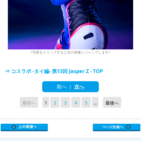
<写真をクリックすると次の画像にジャンプします>
⇒ コスラボ -タイ編- 第13回 Jasper Z - TOP
前へ
次へ
|
最初へ
1
2
3
4
5
...
最後へ