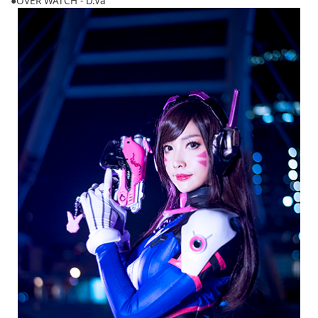
●OVER WATCH - D.Va
English
ภาษาไทย
tiéng Viêt
Bahasa Indonesia