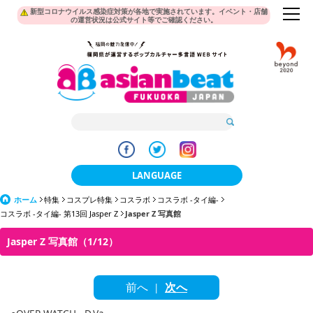
新型コロナウイルス感染症対策が各地で実施されています。イベント・店舗
の運営状況は公式サイト等でご確認ください。
LANGUAGE
ホーム
特集
コスプレ特集
コスラボ
日本語
コスラボ -タイ編-
コスラボ -タイ編- 第13回 Jasper Z
Jasper Z 写真館
한국어
Jasper Z 写真館（1/12）
簡体中文
前へ
次へ
繁體中文
|