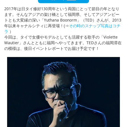
English
2017年は日タイ修好130周年という両国にとって節目の年となり
ภาษาไทย
ます。そんなアジアの架け橋として福岡県、そしてアジアンビー
トとも大変縁の深い「Yuthana Boonorm」（TED）さんが、2013
tiéng Viêt
年以来キャナルシティに再登場！(⇒
その時のスナップ写真はコチ
ラ
）
Bahasa Indonesia
今回は、タイで女優やモデルとしても活躍する歌手の「Violette
Wautier」さんとともに福岡へやってきます。TEDさんの福岡滞在
の模様は、後日イベントレポートでお届け予定です！