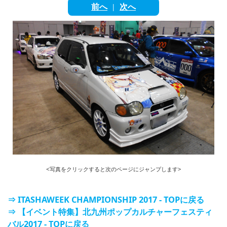
English
前へ
次へ
|
ภาษาไทย
tiéng Viêt
Bahasa Indonesia
<写真をクリックすると次のページにジャンプします>
⇒ ITASHAWEEK CHAMPIONSHIP 2017 - TOPに戻る
⇒ 【イベント特集】北九州ポップカルチャーフェスティ
バル2017 - TOPに戻る