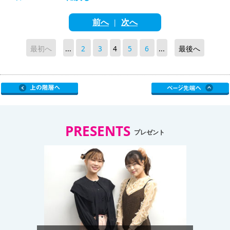
前へ
次へ
|
最初へ
...
2
3
4
5
6
...
最後へ
PRESENTS
プレゼント