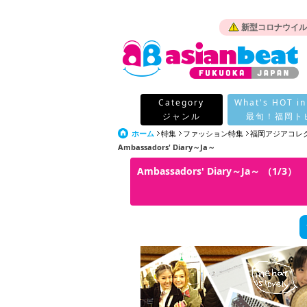
新型コロナウイル
Category
What's HOT in
ジャンル
最旬！福岡ト
ホーム
特集
ファッション特集
福岡アジアコレク
Ambassadors' Diary～Ja～
Ambassadors' Diary～Ja～ （1/3）