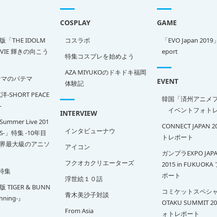
COSPLAY
GAME
「THE IDOLM
コスラボ
「EVO Japan 2019
OVIE 輝きの向こう
eport
特集コスプレを始めよう
AZA MIYUKOのドキドキ福岡
サマのパテマ
EVENT
体験記
-SHORT PEACE
韓国「済州アニメ
-
イベントフォトレ
INTERVIEW
Summer Live 201
CONNECT JAPAN 
インタビューナウ
SS-」特集 -10年目
トレポート
界最大級のアニソ
アイコン
ガンプラEXPO JAPA
フクオカクリエーターズ
2015 in FUKUOK
特集
ポート
浮世絵１０話
TIGER & BUNN
コミケットスペシャ
青木美沙子対談
inning-』
OTAKU SUMMIT 2
From Asia
ォトレポート