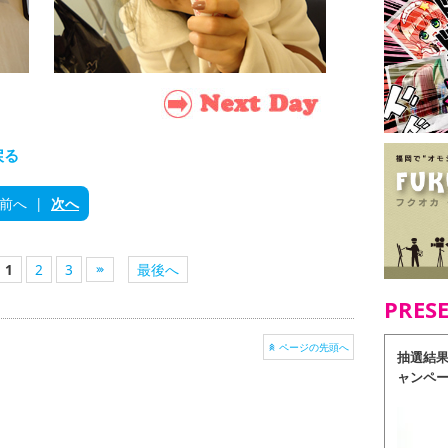
戻る
前へ
|
次へ
1
2
3
最後へ
PRES
ページの先頭へ
抽選結
ャンペ