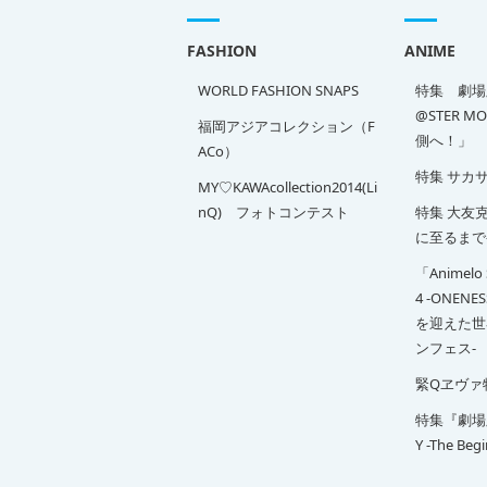
FASHION
ANIME
WORLD FASHION SNAPS
特集 劇場版
@STER M
福岡アジアコレクション（F
側へ！」
ACo）
特集 サカ
MY♡KAWAcollection2014(Li
nQ) フォトコンテスト
特集 大友克洋
に至るまで
「Animelo 
4 -ONENE
を迎えた世
ンフェス-
緊Qヱヴァ
特集『劇場版 
Y -The Beg