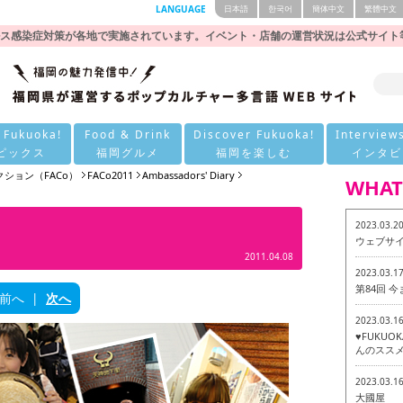
LANGUAGE
日本語
한국어
簡体中文
繁體中文
ス感染症対策が各地で実施されています。イベント・店舗の運営状況は公式サイト
 Fukuoka!
Food & Drink
Discover Fukuoka!
Interview
ピックス
福岡グルメ
福岡を楽しむ
インタビ
ション（FACo）
FACo2011
Ambassadors' Diary
WHAT
2023.03.2
ウェブサ
2011.04.08
2023.03.1
第84回 
前へ
|
次へ
2023.03.1
♥FUKU
んのススメ
2023.03.1
大國屋