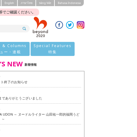
English
ภาษาไทย
tiéng Viêt
Bahasa Indonesia
等でご確認ください。
s & Columns
Special Features
ュー・連載
特集
’S NEW
新着情報
0
イト終了のお知らせ
7
今までありがとうございました
6
OKA UDON ～ ヌードルライター 山田祐一郎的福岡うど
 ～
6