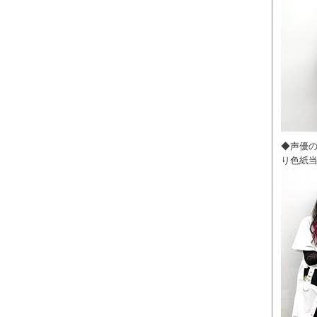
◆声優
り色紙