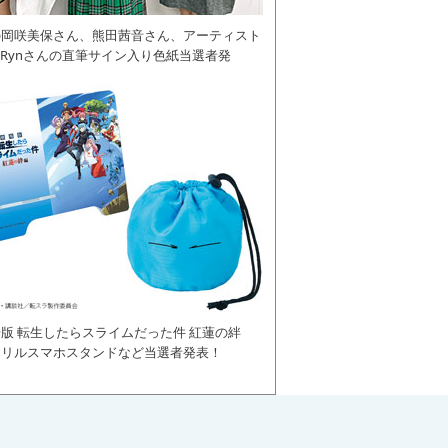
の岡咲美保さん、熊田茜音さん、アーティスト
daRynさんの直筆サイン入り色紙当選者発
版 転生したらスライムだった件 紅蓮の絆
クリルスマホスタンドなど当選者発表！