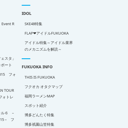
IDOL
」Event R
SKE48特集
FLAP❤アイドルFUKUOKA
アイドル特集～アイドル業界
のメカニズムを解読～
フェスタ」
ポート
FUKUOKA INFO
2015 フォ
THIS IS FUKUOKA
フクオカ オタクマップ
N TOUR
福岡ラーメンMAP
A フォトレ
スポット紹介
ル６ –
博多どんたく特集
015 – フ
博多祇園山笠特集