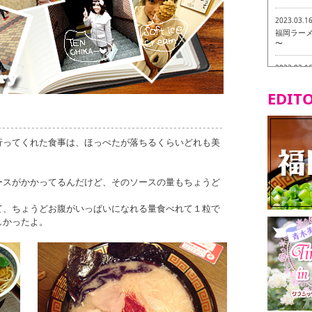
2023.03.1
福岡ラーメン
〜
2023.03.1
福龍軒
EDITO
2023.03.0
ヴィーガン
行ってくれた食事は、ほっぺたが落ちるくらいどれも美
2023.03.0
磯ぎよから
食ツアー 
ースがかかってるんだけど、そのソースの量もちょうど
2023.03.0
リトルス
て、ちょうどお腹がいっぱいになれる量食べれて１粒で
試食ツアー
しかったよ。
2023.02.2
東筑軒 折