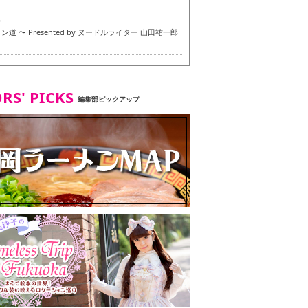
6
道 〜 Presented by ヌードルライター 山田祐一郎
6
RS' PICKS
編集部ピックアップ
7
・ベジタリアンメニュー試食ツアー in 福岡市
7
ず 博多本店 〜 ヴィーガン・ベジタリアンメニュー試
in 福岡市！〜
2
タンド大名店 〜 ヴィーガン・ベジタリアンメニュー
 in 福岡市！〜
8
尾本社うどん店