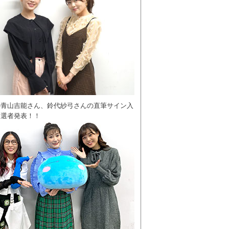
の青山吉能さん、鈴代紗弓さんの直筆サイン入
当選者発表！！