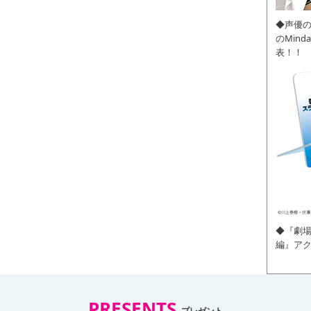
◆声優
のMin
表！！
◆『劇場
編』ア
PRESENTS
プレゼント