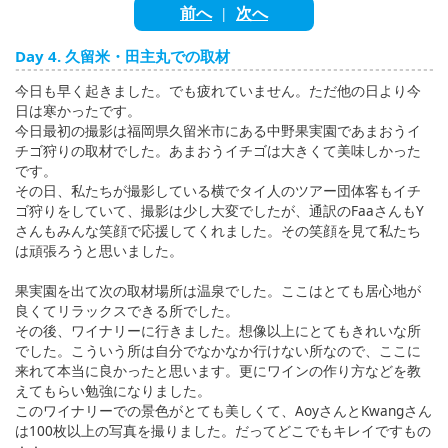
English
前へ
次へ
|
ภาษาไทย
Day 4. 久留米・田主丸での取材
tiéng Viêt
今日も早く起きました。でも疲れていません。ただ他の日より今
日は寒かったです。
Bahasa Indonesia
今日最初の撮影は福岡県久留米市にある中野果実園であまおうイ
チゴ狩りの取材でした。あまおうイチゴは大きくて美味しかった
です。
その日、私たちが撮影している横でタイ人のツアー団体客もイチ
ゴ狩りをしていて、撮影は少し大変でしたが、通訳のFaaさんもY
さんもみんな笑顔で応援してくれました。その笑顔を見て私たち
は頑張ろうと思いました。
果実園を出て次の取材場所は温泉でした。ここはとても居心地が
良くてリラックスできる所でした。
その後、ワイナリーに行きました。想像以上にとてもきれいな所
でした。こういう所は自分でなかなか行けない所なので、ここに
来れて本当に良かったと思います。更にワインの作り方などを教
えてもらい勉強になりました。
このワイナリーでの景色がとても美しくて、AoyさんとKwangさん
は100枚以上の写真を撮りました。だってどこでもキレイですもの