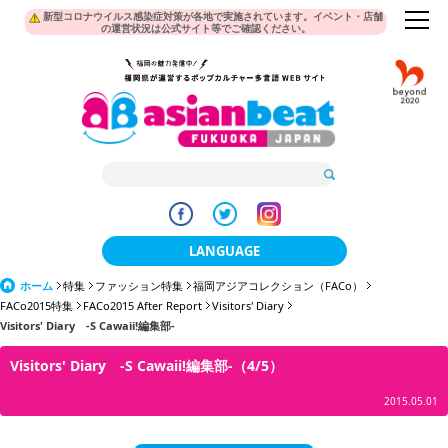
新型コロナウイルス感染症対策が各地で実施されています。イベント・店舗
の運営状況は公式サイト等でご確認ください。
LANGUAGE
ホーム
特集
ファッション特集
福岡アジアコレクション（FACo）
日本語
FACo2015特集
FACo2015 After Report
Visitors' Diary
Visitors' Diary -S Cawaii!編集部-
한국어
Visitors' Diary -S Cawaii!編集部-（4/5）
簡体中文
2015.05.01
繁體中文