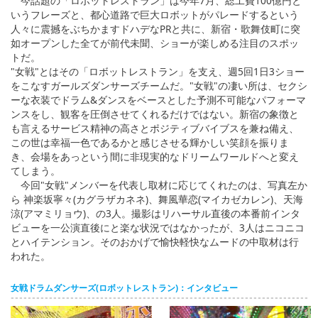
今話題の「ロボットレストラン」は今年7月、総工費100億円と
いうフレーズと、都心道路で巨大ロボットがパレードするという
人々に震撼をぶちかますドハデなPRと共に、新宿・歌舞伎町に突
如オープンした全てが前代未聞、ショーが楽しめる注目のスポッ
トだ。
"女戦"とはその「ロボットレストラン」を支え、週5回1日3ショー
をこなすガールズダンサーズチームだ。"女戦"の凄い所は、セクシ
ーな衣装でドラム&ダンスをベースとした予測不可能なパフォーマ
ンスをし、観客を圧倒させてくれるだけではない。新宿の象徴と
も言えるサービス精神の高さとポジティブバイブスを兼ね備え、
この世は幸福一色であるかと感じさせる輝かしい笑顔を振りま
き、会場をあっという間に非現実的なドリームワールドへと変え
てしまう。
今回"女戦"メンバーを代表し取材に応じてくれたのは、写真左か
ら 神楽坂寧々(カグラザカネネ)、舞風華恋(マイカゼカレン)、天海
涼(アマミリョウ)、の3人。撮影はリハーサル直後の本番前インタ
ビューを一公演直後にと楽な状況ではなかったが、3人はニコニコ
とハイテンション。そのおかげで愉快軽快なムードの中取材は行
われた。
女戦ドラムダンサーズ(ロボットレストラン)：インタビュー