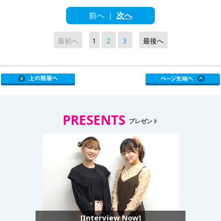
前へ
次へ
|
最初へ
1
2
3
最後へ
PRESENTS
プレゼント
[Interview Now]