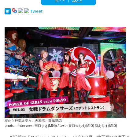
English
Tweet
ภาษาไทย
tiéng Viêt
Bahasa Indonesia
左から神楽坂寧々、天海涼、舞風華恋
photo＋intervew : 田口まき(MIG) / text : 夏目☆ちえ(MIG) 所ありす(MIG)