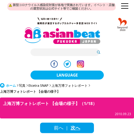
新型コロナウイルス感染症対策が各地で実施されています。イベント・店舗
の運営状況は公式サイト等でご確認ください。
LANGUAGE
ホーム
写真
Etcetra SNAP
上海万博フォトレポート
日本語
上海万博フォトレポート 【会場の様子】
한국어
上海万博フォトレポート 【会場の様子】（1/18）
簡体中文
2010.09.23
繁體中文
前へ
次へ
|