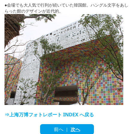
English
●会場でも大人気で行列が続いていた韓国館。ハングル文字をあし
らった館のデザインが近代的。
ภาษาไทย
tiéng Viêt
Bahasa Indonesia
⇒上海万博フォトレポート INDEX へ戻る
前へ
次へ
|