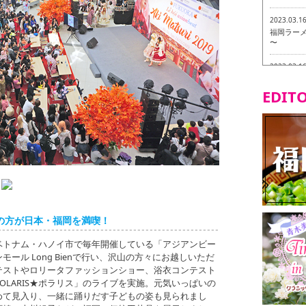
2023.03.1
福岡ラーメン
〜
2023.03.1
福龍軒
EDITO
2023.03.0
ヴィーガン
2023.03.0
磯ぎよから
食ツアー 
2023.03.0
リトルス
試食ツアー
の方が日本・福岡を満喫！
2023.02.2
ベトナム・ハノイ市で毎年開催している「アジアンビー
東筑軒 折
ンモール Long Bienで行い、沢山の方々にお越しいただ
テストやロリータファッションショー、浴衣コンテスト
OLARIS★ポラリス」のライブを実施。元気いっぱいの
めて見入り、一緒に踊りだす子どもの姿も見られまし