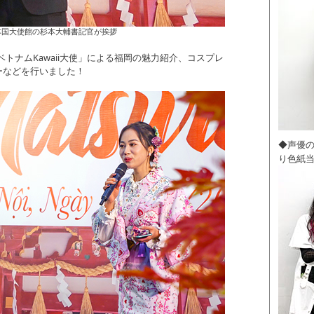
本国大使館の杉本大輔書記官が挨拶
FACo ベトナムKawaii大使」による福岡の魅力紹介、コスプレ
ーなどを行いました！
◆声優
り色紙