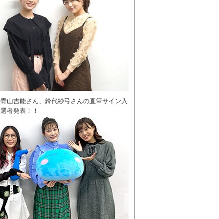
の青山吉能さん、鈴代紗弓さんの直筆サイン入
当選者発表！！