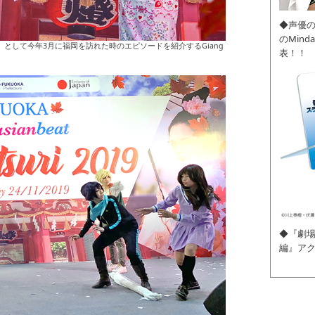
◆声優
のMin
waii大使」として今年3月に福岡を訪れた時のエピソードを紹介するGiang
表！！
◆『劇場
編』ア