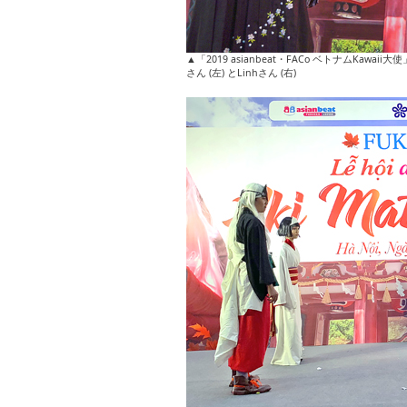
▲「2019 asianbeat・FACo ベトナムKa
さん (左) とLinhさん (右)