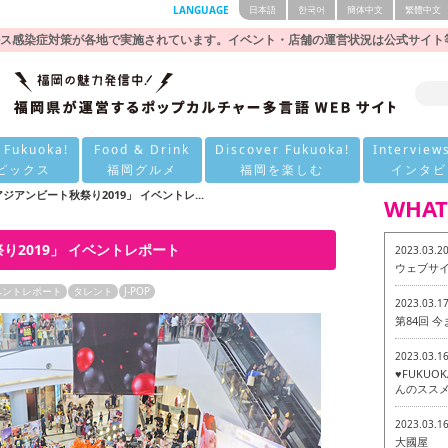
LANGUAGE
日本語
한국어
簡体中文
繁體中文
ス感染症対策が各地で実施されています。イベント・店舗の運営状況は公式サイト
 Fukuoka!
Food & Drink
Discover Fukuoka!
Interview
ピックス
福岡グルメ
福岡を楽しむ
インタビ
アンビート秋祭り2019」 イベントレ...
WHAT
2019」 イベントレポート
2023.03.2
ウェブサ
ベントレポート
タレント
J-POP
2023.03.1
第84回 
2023.03.1
♥FUKU
んのススメ
2023.03.1
大國屋