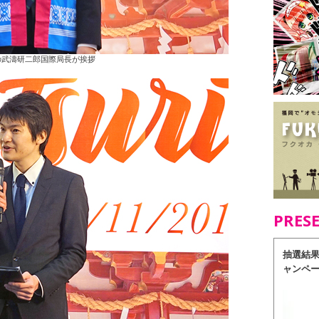
の武濤研二郎国際局長が挨拶
PRES
抽選結
ャンペ