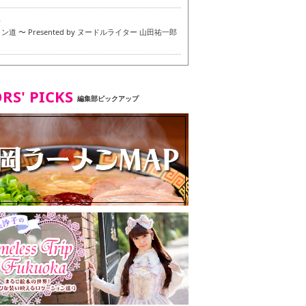
6
道 〜 Presented by ヌードルライター 山田祐一郎
6
RS' PICKS
編集部ピックアップ
7
・ベジタリアンメニュー試食ツアー in 福岡市
7
ず 博多本店 〜 ヴィーガン・ベジタリアンメニュー試
in 福岡市！〜
2
タンド大名店 〜 ヴィーガン・ベジタリアンメニュー
 in 福岡市！〜
8
尾本社うどん店