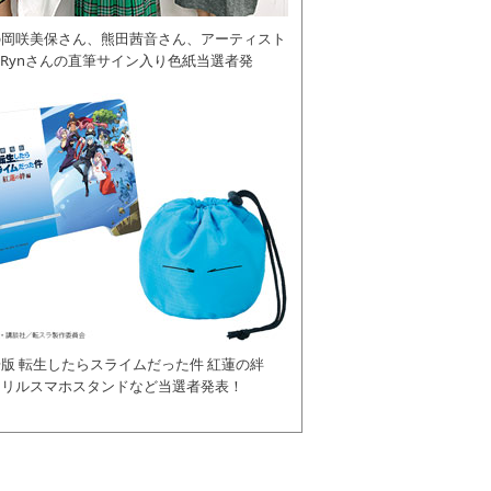
の岡咲美保さん、熊田茜音さん、アーティスト
daRynさんの直筆サイン入り色紙当選者発
版 転生したらスライムだった件 紅蓮の絆
クリルスマホスタンドなど当選者発表！