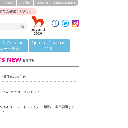
English
ภาษาไทย
tiéng Viêt
Bahasa Indonesia
等でご確認ください。
s & Columns
Special Features
ュー・連載
特集
’S NEW
新着情報
0
イト終了のお知らせ
7
今までありがとうございました
6
OKA UDON ～ ヌードルライター 山田祐一郎的福岡うど
 ～
6