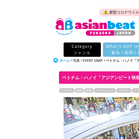
新型コロナウイル
Category
What's HOT in
ジャンル
最旬！福岡ト
ホーム
写真
EVENT SNAP
ベトナム・ハノイ「アジ
ベトナム・ハノイ「アジアンビート秋祭り
ベトナム
福岡
体験
ファッション
コスプレ
イ