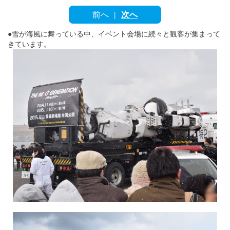
English
前へ
次へ
|
ภาษาไทย
●雪が海風に舞っている中、イベント会場に続々と観客が集まって
きています。
tiéng Viêt
Bahasa Indonesia