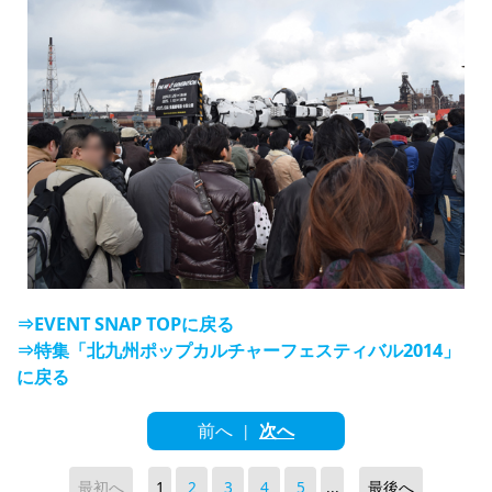
⇒EVENT SNAP TOPに戻る
⇒特集「北九州ポップカルチャーフェスティバル2014」
に戻る
前へ
次へ
|
最初へ
1
2
3
4
5
...
最後へ