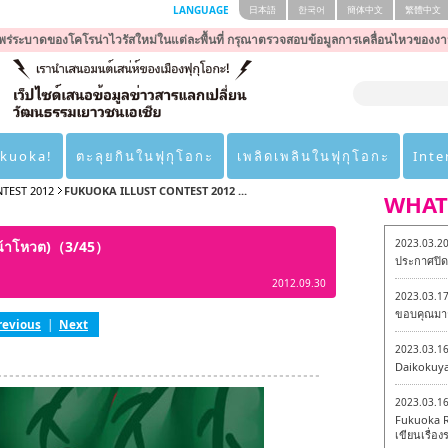
LANGUAGE
日本語
한국어
簡体中文
繁體中文
ร่ระบาดของโคโรน่าไวรัสใหม่ในแต่ละพื้นที่ กรุณาตรวจสอบข้อมูลการเคลื่อนไหวของงา
ukuoka!
ตะลุยกินในฟุกุโอกะ
เพลิดเพลินในฟุกุโอกะ
Inte
TEST 2012
FUKUOKA ILLUST CONTEST 2012 ...
WHAT
2023.03.2
น้าโหวต)（3/45）
ประกาศปิดเ
2012.09.30
2023.03.1
ขอบคุณมาก
revious
|
Next
2023.03.1
Daikokuy
2023.03.1
Fukuoka R
เขียนเรื่องร