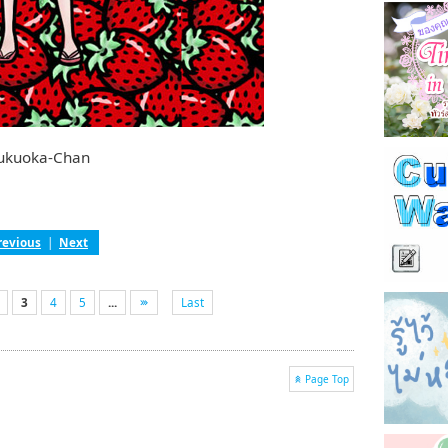
ukuoka-Chan
revious
|
Next
3
4
5
...
Last
Page Top