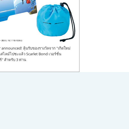
announced! ลุ้นรับของรางวัลจาก "เกิดใหม่
ป็นสไลม์ไปซะแล้ว Scarlet Bond เวอร์ชั่น
" สำหรับ 3 ท่าน