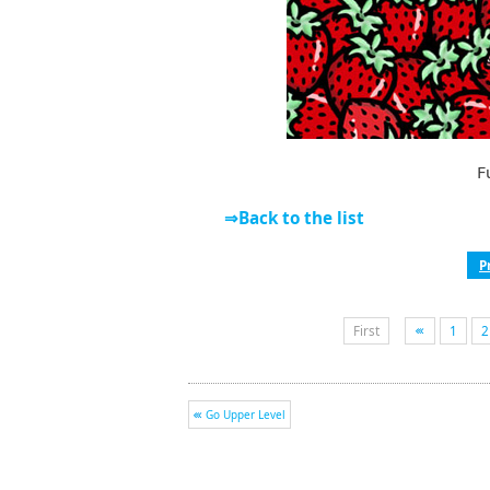
F
⇒Back to the list
P
First
1
2
Go Upper Level