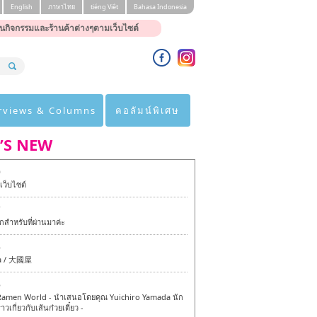
English
ภาษาไทย
tiéng Viêt
Bahasa Indonesia
นกิจกรรมและร้านค้าต่างๆตามเว็บไซต์
rviews & Columns
คอลัมน์พิเศษ
’S NEW
0
ว็บไซต์
7
สำหรับที่ผ่านมาค่ะ
6
a / 大國屋
6
amen World - นำเสนอโดยคุณ Yuichiro Yamada นัก
าวเกี่ยวกับเส้นก๋วยเตี๋ยว -