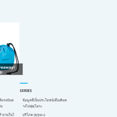
iveaway!
d!
SERIES
ด้แรงบันด
ข้อมูลที่เป็นประโยชน์เมื่อเดินท
่น
างไปฟุคุโอกะ
ี่ทำงานในไ
บริโภค (คุรุเมะ)