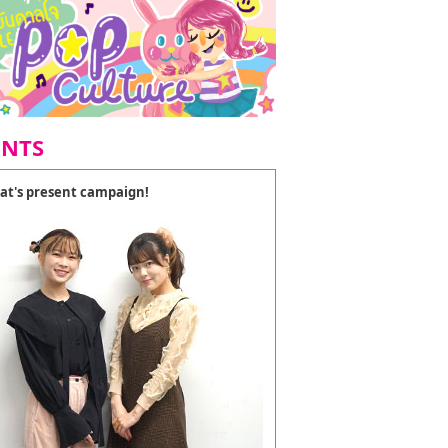
ENTS
at's present campaign!