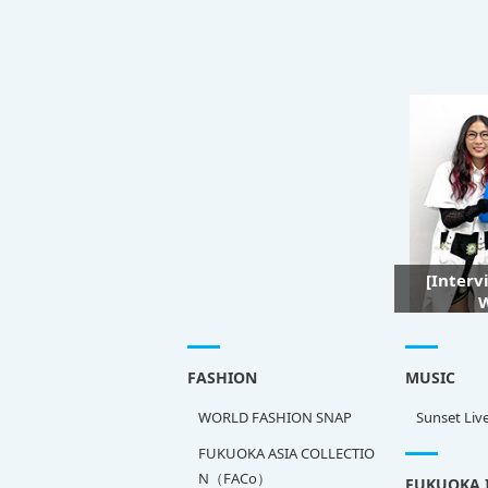
[Interv
W
FASHION
MUSIC
WORLD FASHION SNAP
Sunset Liv
FUKUOKA ASIA COLLECTIO
N（FACo）
FUKUOKA 