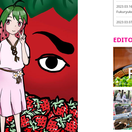
2023.03.1
Fukuryuk
2023.03.0
Isogiyokar
ในเมืองฟุก
EDITO
2023.03.0
ทัวร์ชิมเมน
2023.03.0
little stan
กะ -
2023.02.2
Tochiku
2023.02.2
Maruyos