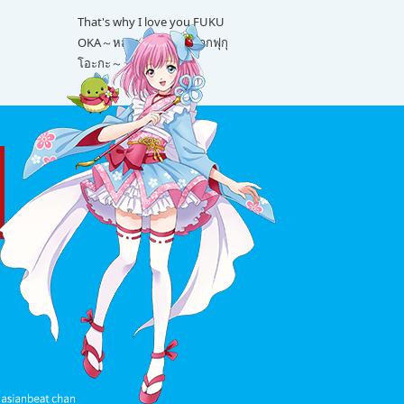
That's why I love you FUKU
OKA～หลายเรื่องน่ารักจากฟุกุ
โอะกะ～