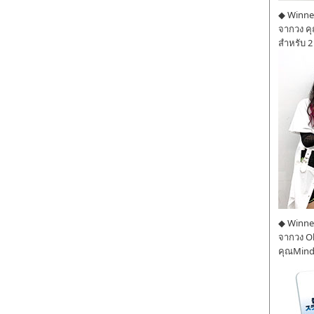
◆ Winner
จากวง ค
สำหรับ 2
◆ Winner
จากวง O
คุณMind