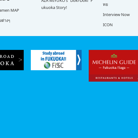
AZA MIYUKO's "Doki-Doki" F
ทย
ukuoka Story!
Ramen MAP
Interview Now
ต่างๆ
ICON