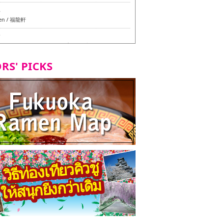
6
en / 福龍軒
7
azu สาขาหลักฮากาตะ - ทัวร์ชิมเมนูวีแกนและมังสวิรัติ
ุโอกะ -
RS' PICKS
7
ูวีแกนและมังสวิรัติในเมืองฟุกุโอกะ
2
d Daimyo - ทัวร์ชิมเมนูวีแกนและมังสวิรัติในเมืองฟุกุโอ
8
ken Orio Honsha Udon-ten / 東筑軒 折尾本社うどん店
7
hi Shokudo / 丸好食堂