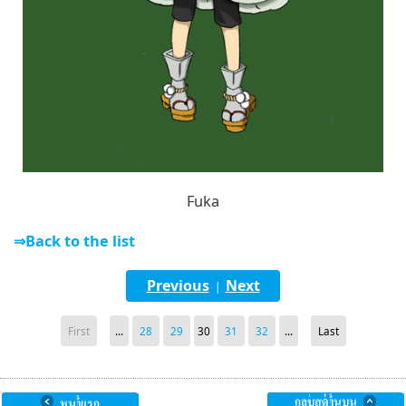
Fuka
⇒Back to the list
Previous
Next
|
First
...
28
29
30
31
32
...
Last