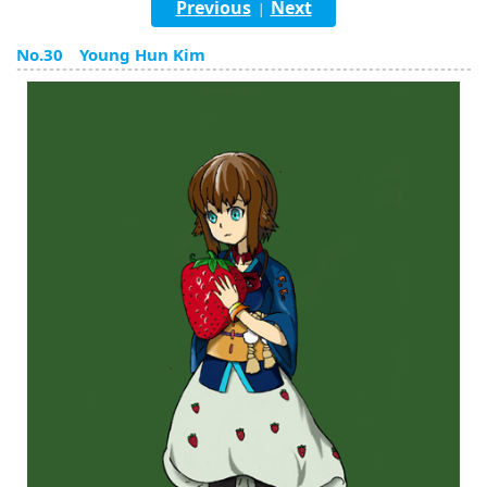
Previous
Next
|
English
No.30 Young Hun Kim
ภาษาไทย
tiéng Viêt
Bahasa Indonesia