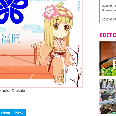
2023.03.1
Fukuryuk
2023.03.0
Isogiyokar
ในเมืองฟุก
EDITO
2023.03.0
ทัวร์ชิมเมน
2023.03.0
little stan
กะ -
2023.02.2
Tochiku
2023.02.2
Maruyos
kuoka Daisuki
revious
|
Next