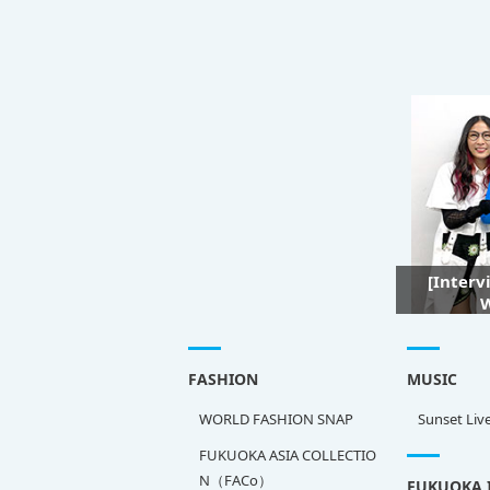
[Interv
W
FASHION
MUSIC
WORLD FASHION SNAP
Sunset Liv
FUKUOKA ASIA COLLECTIO
N（FACo）
FUKUOKA 