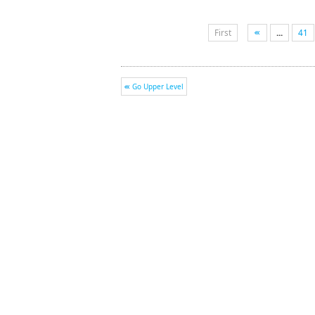
First
...
41
Go Upper Level