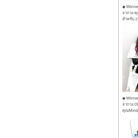
◆ Winner
จากวง ค
สำหรับ 2
◆ Winner
จากวง O
คุณMind