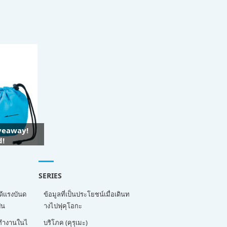
iveaway!
d!
SERIES
ด้แรงบันด
ข้อมูลที่เป็นประโยชน์เมื่อเดินท
่น
างไปฟุคุโอกะ
ี่ทำงานในไ
บริโภค (คุรุเมะ)