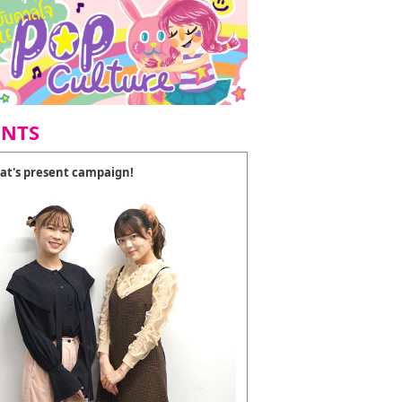
ENTS
at's present campaign!