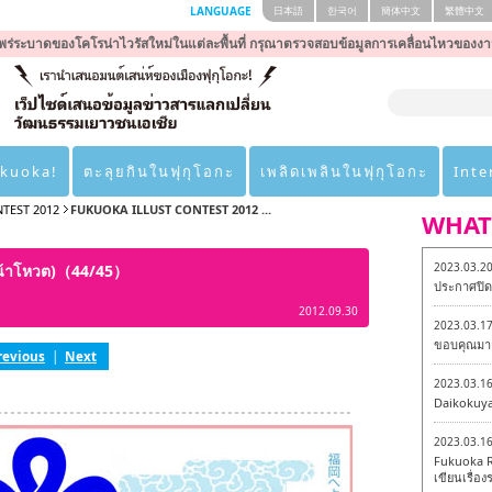
LANGUAGE
日本語
한국어
簡体中文
繁體中文
ร่ระบาดของโคโรน่าไวรัสใหม่ในแต่ละพื้นที่ กรุณาตรวจสอบข้อมูลการเคลื่อนไหวของงา
ukuoka!
ตะลุยกินในฟุกุโอกะ
เพลิดเพลินในฟุกุโอกะ
Inte
TEST 2012
FUKUOKA ILLUST CONTEST 2012 ...
WHAT
2023.03.2
น้าโหวต)（44/45）
ประกาศปิดเ
2012.09.30
2023.03.1
ขอบคุณมาก
revious
|
Next
2023.03.1
Daikokuy
2023.03.1
Fukuoka R
เขียนเรื่องร