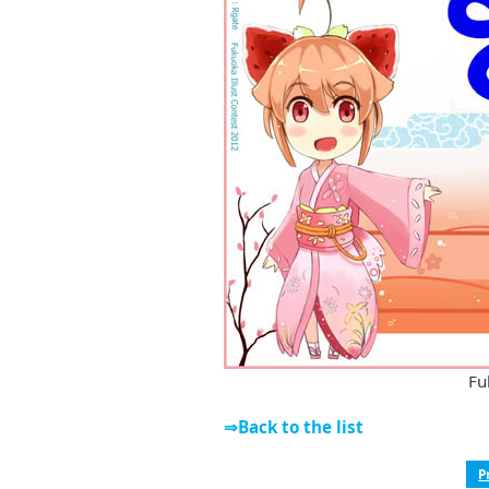
Fu
⇒Back to the list
P