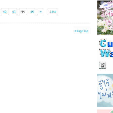
42
43
44
45
Last
Page Top