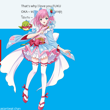
That's why I love you FUKU
OKA～หลายเรื่องน่ารักจากฟุกุ
โอะกะ～