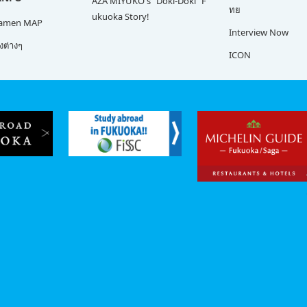
AZA MIYUKO's "Doki-Doki" F
ทย
ukuoka Story!
Ramen MAP
Interview Now
ต่างๆ
ICON