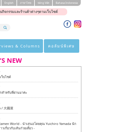
English
ภาษาไทย
tiéng Viêt
Bahasa Indonesia
นกิจกรรมและร้านค้าต่างๆตามเว็บไซต์
rviews & Columns
คอลัมน์พิเศษ
’S NEW
0
ว็บไซต์
7
สำหรับที่ผ่านมาค่ะ
6
a / 大國屋
6
amen World - นำเสนอโดยคุณ Yuichiro Yamada นัก
าวเกี่ยวกับเส้นก๋วยเตี๋ยว -