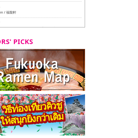
6
en / 福龍軒
7
azu สาขาหลักฮากาตะ - ทัวร์ชิมเมนูวีแกนและมังสวิรัติ
ุโอกะ -
RS' PICKS
7
ูวีแกนและมังสวิรัติในเมืองฟุกุโอกะ
2
d Daimyo - ทัวร์ชิมเมนูวีแกนและมังสวิรัติในเมืองฟุกุโอ
8
ken Orio Honsha Udon-ten / 東筑軒 折尾本社うどん店
7
hi Shokudo / 丸好食堂