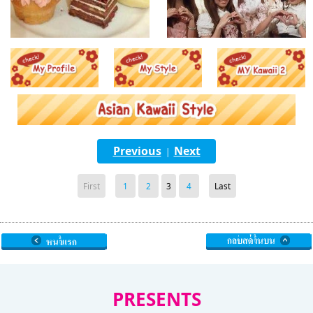
Previous
Next
|
First
1
2
3
4
Last
PRESENTS