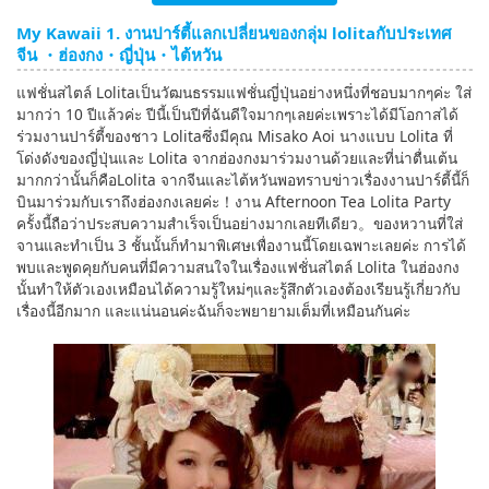
My Kawaii 1. งานปาร์ตี้แลกเปลี่ยนของกลุ่ม lolitaกับประเทศ
English
จีน ・ฮ่องกง・ญี่ปุ่น・ไต้หวัน
ภาษาไทย
แฟชั่นสไตล์ Lolitaเป็นวัฒนธรรมแฟชั่นญี่ปุ่นอย่างหนึ่งที่ชอบมากๆค่ะ ใส่
มากว่า 10 ปีแล้วค่ะ ปีนี้เป็นปีที่ฉันดีใจมากๆเลยค่ะเพราะได้มีโอกาสได้
tiéng Viêt
ร่วมงานปาร์ตี้ของชาว Lolitaซึ่งมีคุณ Misako Aoi นางแบบ Lolita ที่
โด่งดังของญี่ปุ่นและ Lolita จากฮ่องกงมาร่วมงานด้วยและที่น่าตื่นเต้น
Bahasa Indonesia
มากกว่านั้นก็คือLolita จากจีนและไต้หวันพอทราบข่าวเรื่องงานปาร์ตี้นี้ก็
บินมาร่วมกับเราถึงฮ่องกงเลยค่ะ！งาน Afternoon Tea Lolita Party
ครั้งนี้ถือว่าประสบความสำเร็จเป็นอย่างมากเลยทีเดียว。ของหวานที่ใส่
จานและทำเป็น 3 ชั้นนั้นก็ทำมาพิเศษเพื่องานนี้โดยเฉพาะเลยค่ะ การได้
พบและพูดคุยกับคนที่มีความสนใจในเรื่องแฟชั่นสไตล์ Lolita ในฮ่องกง
นั้นทำให้ตัวเองเหมือนได้ความรู้ใหม่ๆและรู้สึกตัวเองต้องเรียนรู้เกี่ยวกับ
เรื่องนี้อีกมาก และแน่นอนค่ะฉันก็จะพยายามเต็มที่เหมือนกันค่ะ