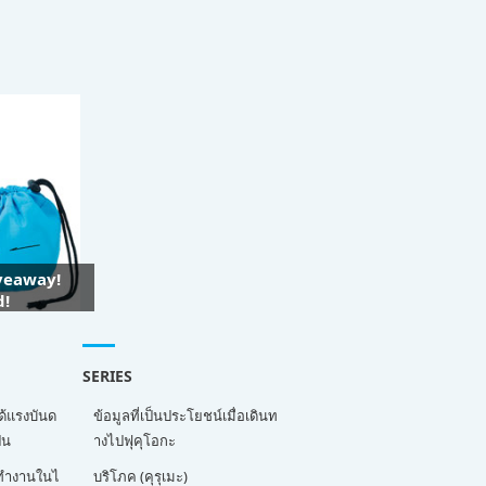
iveaway!
d!
SERIES
ด้แรงบันด
ข้อมูลที่เป็นประโยชน์เมื่อเดินท
่น
างไปฟุคุโอกะ
ี่ทำงานในไ
บริโภค (คุรุเมะ)