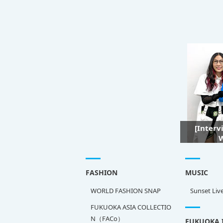
[Interv
W
FASHION
MUSIC
WORLD FASHION SNAP
Sunset Liv
FUKUOKA ASIA COLLECTIO
N（FACo）
FUKUOKA 