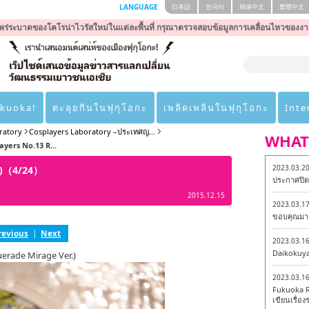
LANGUAGE
日本語
한국어
簡体中文
繁體中文
ร่ระบาดของโคโรน่าไวรัสใหม่ในแต่ละพื้นที่ กรุณาตรวจสอบข้อมูลการเคลื่อนไหวของงา
ukuoka!
ตะลุยกินในฟุกุโอกะ
เพลิดเพลินในฟุกุโอกะ
Inte
ratory
Cosplayers Laboratory –ประเทศญ...
WHAT
ayers No.13 R...
2023.03.2
ไร)（4/24）
ประกาศปิดเ
2015.12.15
2023.03.1
ขอบคุณมาก
revious
|
Next
2023.03.1
Daikokuy
erade Mirage Ver.)
2023.03.1
Fukuoka R
เขียนเรื่องร