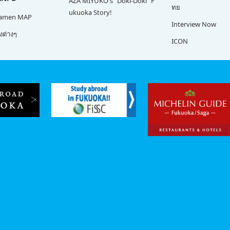
AZA MIYUKO's "Doki-Doki" F
ทย
ukuoka Story!
Ramen MAP
Interview Now
ต่างๆ
ICON