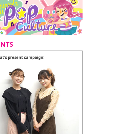
ENTS
at's present campaign!