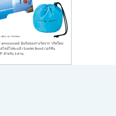
announced! ลุ้นรับของรางวัลจาก "เกิดใหม่
ป็นสไลม์ไปซะแล้ว Scarlet Bond เวอร์ชั่น
" สำหรับ 3 ท่าน