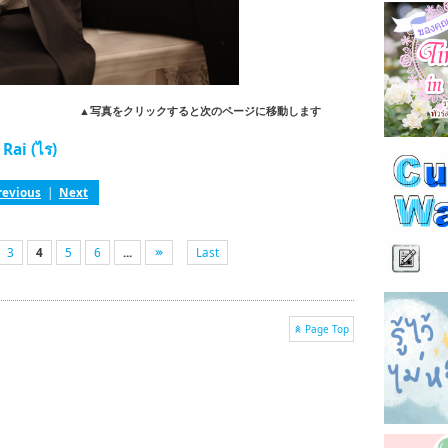
▲写真をクリックすると次のページに移動します
Rai (ไร)
revious
|
Next
3
4
5
6
...
Last
Page Top