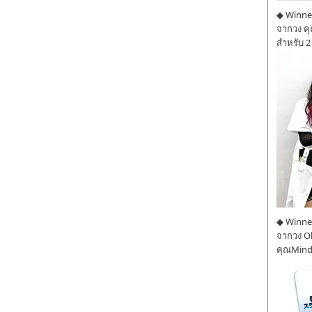
◆ Winner
จากวง ค
สำหรับ 2
◆ Winner
จากวง O
คุณMind