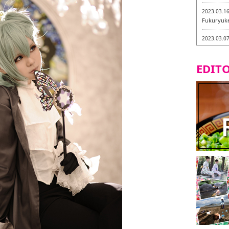
2023.03.1
Fukuryuk
2023.03.0
Isogiyokar
ในเมืองฟุก
EDITO
2023.03.0
ทัวร์ชิมเมน
2023.03.0
little stan
กะ -
2023.02.2
Tochiku
2023.02.2
Maruyos