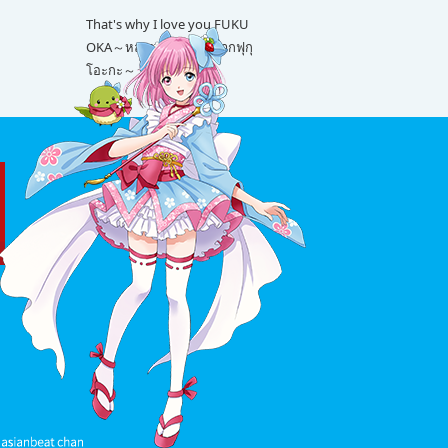
That's why I love you FUKU
OKA～หลายเรื่องน่ารักจากฟุกุ
โอะกะ～