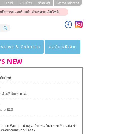
English
ภาษาไทย
tiéng Viêt
Bahasa Indonesia
นกิจกรรมและร้านค้าต่างๆตามเว็บไซต์
rviews & Columns
คอลัมน์พิเศษ
’S NEW
0
ว็บไซต์
7
สำหรับที่ผ่านมาค่ะ
6
a / 大國屋
6
amen World - นำเสนอโดยคุณ Yuichiro Yamada นัก
าวเกี่ยวกับเส้นก๋วยเตี๋ยว -