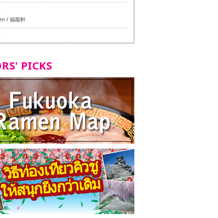
6
en / 福龍軒
7
azu สาขาหลักฮากาตะ - ทัวร์ชิมเมนูวีแกนและมังสวิรัติ
ุโอกะ -
RS' PICKS
7
ูวีแกนและมังสวิรัติในเมืองฟุกุโอกะ
2
d Daimyo - ทัวร์ชิมเมนูวีแกนและมังสวิรัติในเมืองฟุกุโอ
8
ken Orio Honsha Udon-ten / 東筑軒 折尾本社うどん店
7
hi Shokudo / 丸好食堂