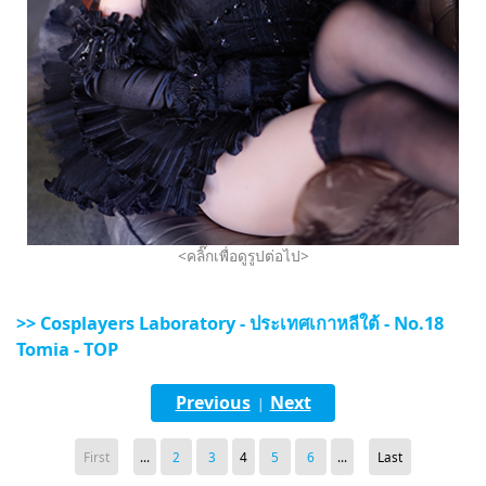
<คลิ๊กเพื่อดูรูปต่อไป>
>> Cosplayers Laboratory - ประเทศเกาหลีใต้ - No.18
Tomia - TOP
Previous
Next
|
First
...
2
3
4
5
6
...
Last