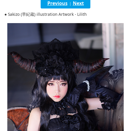
Previous
Next
|
English
● Sakizo (早紀蔵) illustration Artwork - Lilith
ภาษาไทย
tiéng Viêt
Bahasa Indonesia