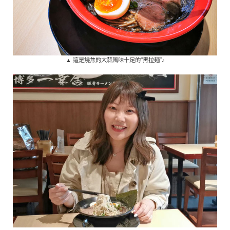
▲ 這是燒焦的大蒜風味十足的“黑拉麺”♪