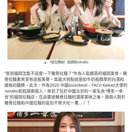
▲ （從左開始）鈺頡和nanako
“來到福岡怎能不品嘗一下豬骨拉麺？”作為人氣頗高的福岡美食，豬
骨拉麺素來享有這般美譽。其最大特點就是如牛奶般醇厚的白湯和
細長的麺條。此次，作為2020 中國asianbeat・FACo Kawaii大使的
nanako和鈺頡兩個人，來到了位於中國北京的一家名為“博多一幸
舍”的福岡拉麺店。在品嘗過豬骨拉麺的濃厚美味之後，兩個人對於
豬骨拉麺和中國拉麺的區別不禁大吃一驚...！？