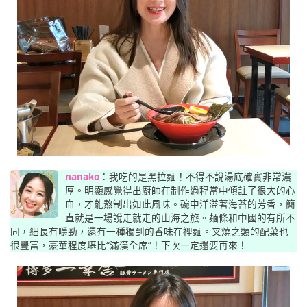
nanako
：我吃的是黑拉麺！不得不說湯底確實非常濃
厚。明顯感覺得出廚師在制作過程當中傾註了很大的心
血，才能熬制出如此風味。碗中洋溢著海苔的芳香，簡
直就是一場說走就走的山海之旅。麺條和中國的有所不
同，細長有嚼勁，還有一種獨到的香味在裡麺。叉燒之類的配菜也
很豐富，豪華程度堪比“滿漢全席”！下次一定還要再來！