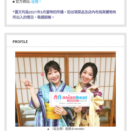
■ 官方網站:
這裡！
*圖文均為2021年3月當時的所攝。如出現菜品及店內布局與實物有
所出入的情況，敬請諒解。
PROFILE
▲ （從左側）鈺頡＆nanako