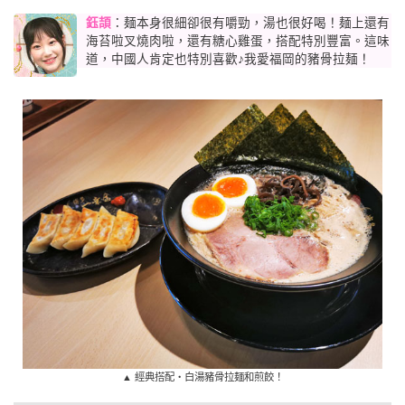
鈺頡
：麺本身很細卻很有嚼勁，湯也很好喝！麺上還有
海苔啦叉燒肉啦，還有糖心雞蛋，搭配特別豐富。這味
道，中國人肯定也特別喜歡♪我愛福岡的豬骨拉麺！
▲ 經典搭配・白湯豬骨拉麺和煎餃！