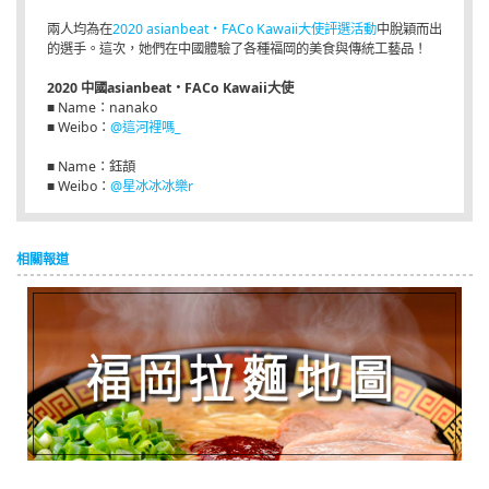
兩人均為在
2020 asianbeat・FACo Kawaii大使評選活動
中脫穎而出
的選手。這次，她們在中國體驗了各種福岡的美食與傳統工藝品！
2020 中國asianbeat・FACo Kawaii大使
■ Name：nanako
■ Weibo：
@這河裡嗎_
■ Name：鈺頡
■ Weibo：
@星冰冰冰樂r
相關報道