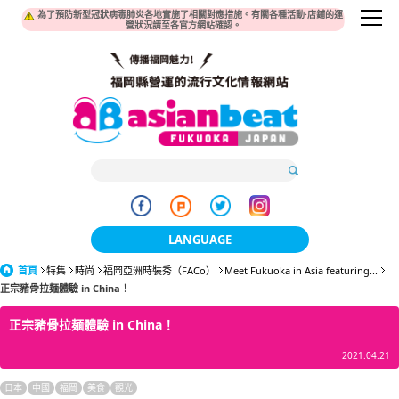
為了預防新型冠狀病毒肺炎各地實施了相關對應措施。有關各種活動·店鋪的運
營狀況請至各官方網站確認。
LANGUAGE
首頁
特集
時尚
福岡亞洲時裝秀（FACo）
日本語
Meet Fukuoka in Asia featuring...
正宗豬骨拉麺體驗 in China！
한국어
正宗豬骨拉麺體驗 in China！
簡体中文
2021.04.21
繁體中文
日本
中國
福岡
美食
觀光