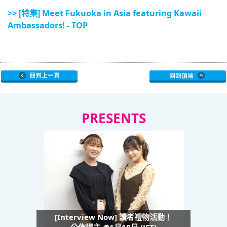
>> [特集] Meet Fukuoka in Asia featuring Kawaii
Ambassadors! - TOP
PRESENTS
[Interview Now] 讀者禮物活動！
公佈得主 @1月18日 (JST)