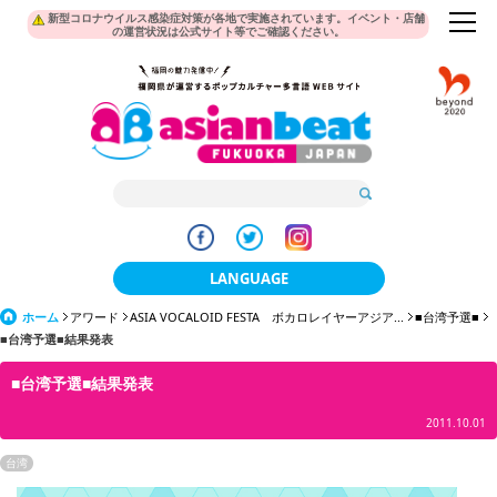
新型コロナウイルス感染症対策が各地で実施されています。イベント・店舗
の運営状況は公式サイト等でご確認ください。
LANGUAGE
ホーム
アワード
ASIA VOCALOID FESTA ボカロレイヤーアジア...
日本語
■台湾予選■
■台湾予選■結果発表
한국어
■台湾予選■結果発表
簡体中文
2011.10.01
繁體中文
台湾