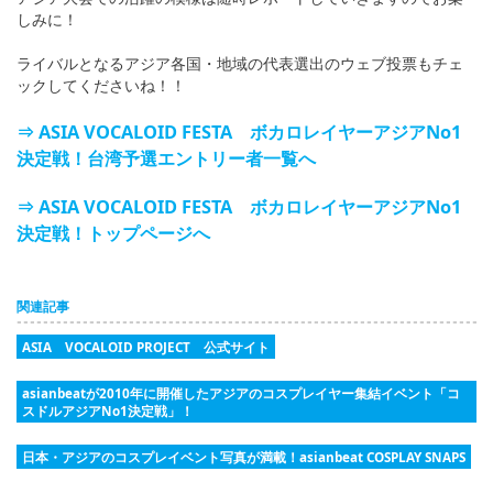
しみに！
ライバルとなるアジア各国・地域の代表選出のウェブ投票もチェ
ックしてくださいね！！
⇒ ASIA VOCALOID FESTA ボカロレイヤーアジアNo1
決定戦！台湾予選エントリー者一覧へ
⇒ ASIA VOCALOID FESTA ボカロレイヤーアジアNo1
決定戦！トップページへ
関連記事
ASIA VOCALOID PROJECT 公式サイト
asianbeatが2010年に開催したアジアのコスプレイヤー集結イベント「コ
スドルアジアNo1決定戦」！
日本・アジアのコスプレイベント写真が満載！asianbeat COSPLAY SNAPS