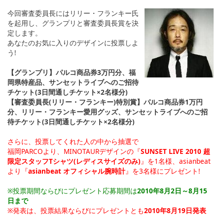
今回審査委員長にはリリー・フランキー氏
を起用し、グランプリと審査委員長賞を決
定します。
あなたのお気に入りのデザインに投票しよ
う!
【グランプリ】パルコ商品券3万円分、福
岡県特産品、サンセットライブへのご招待
チケット(3日間通しチケット×2名様分)
【審査委員長(リリー・フランキー)特別賞】パルコ商品券1万円
分、リリー・フランキー愛用グッズ、サンセットライブへのご招
待チケット(3日間通しチケット×2名様分)
さらに、投票してくれた人の中から抽選で
福岡PARCOより、MINOTAURデザインの『
SUNSET LIVE 2010 超
限定スタッフTシャツ(レディスサイズのみ)
』を1名様、asianbeat
より『
asianbeat オフィシャル腕時計
』を3名様にプレゼント!
※投票期間ならびにプレゼント応募期間は
2010年8月2日～8月15
日まで
※発表は、投票結果ならびにプレゼントとも
2010年8月19日発表