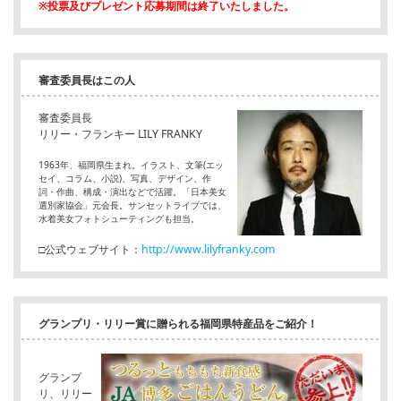
※投票及びプレゼント応募期間は終了いたしました。
審査委員長はこの人
審査委員長
リリー・フランキー LILY FRANKY
1963年、福岡県生まれ。イラスト、文筆(エッ
セイ、コラム、小説)、写真、デザイン、作
詞・作曲、構成・演出などで活躍。「日本美女
選別家協会」元会長。サンセットライブでは、
水着美女フォトシューティングも担当。
□公式ウェブサイト：
http://www.lilyfranky.com
グランプリ・リリー賞に贈られる福岡県特産品をご紹介！
グランプ
リ、リリー