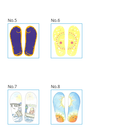
No.5
No.6
No.7
No.8