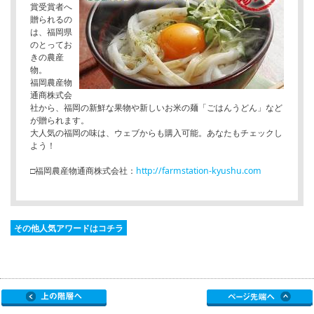
賞受賞者へ
贈られるの
は、福岡県
のとってお
きの農産
物。
福岡農産物
通商株式会
社から、福岡の新鮮な果物や新しいお米の麺「ごはんうどん」など
が贈られます。
大人気の福岡の味は、ウェブからも購入可能。あなたもチェックし
よう！
□福岡農産物通商株式会社：
http://farmstation-kyushu.com
その他人気アワードはコチラ