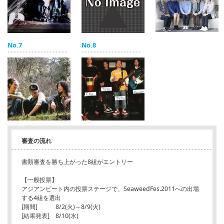
No.7
No.8
審査の流れ
書類審査を勝ち上がった8組がエントリー
【一般投票】
アジアンビート内の投票ステージで、SeaweedFes.2011への出場
する4組を選出
[期間] 8/2(火)～8/9(火)
[結果発表] 8/10(水)