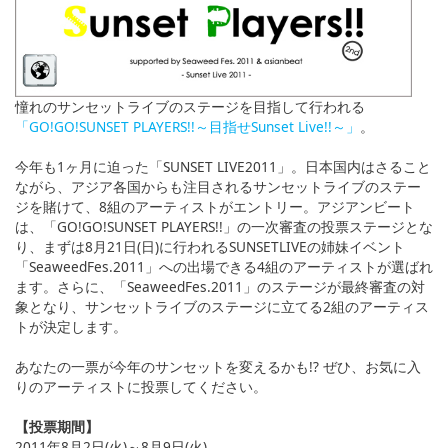
English
ภาษาไทย
tiéng Viêt
憧れのサンセットライブのステージを目指して行われる
Bahasa Indonesia
「GO!GO!SUNSET PLAYERS!!～目指せSunset Live!!～」
。
今年も1ヶ月に迫った「SUNSET LIVE2011」。日本国内はさること
ながら、アジア各国からも注目されるサンセットライブのステー
ジを賭けて、8組のアーティストがエントリー。アジアンビート
は、「GO!GO!SUNSET PLAYERS!!」の一次審査の投票ステージとな
り、まずは8月21日(日)に行われるSUNSETLIVEの姉妹イベント
「SeaweedFes.2011」への出場できる4組のアーティストが選ばれ
ます。さらに、「SeaweedFes.2011」のステージが最終審査の対
象となり、サンセットライブのステージに立てる2組のアーティス
トが決定します。
あなたの一票が今年のサンセットを変えるかも!? ぜひ、お気に入
りのアーティストに投票してください。
【投票期間】
2011年8月2日(火)～8月9日(火)