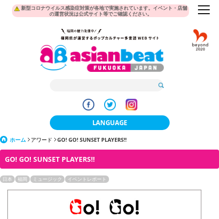
新型コロナウイルス感染症対策が各地で実施されています。イベント・店舗
の運営状況は公式サイト等でご確認ください。
LANGUAGE
ホーム
アワード
GO! GO! SUNSET PLAYERS!!
日本語
GO! GO! SUNSET PLAYERS!!
한국어
日本
福岡
ミュージック
イベントレポート
簡体中文
繁體中文