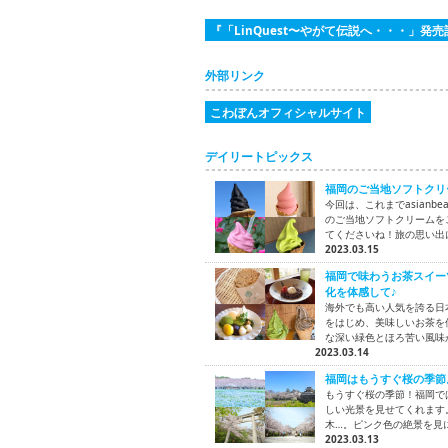
『「LinQuest〜やがて伝説へ・・・」発
外部リンク
こわぼんオフィシャルサイト
デイリートピックス
福岡のご当地ソフトクリ
今回は、これまでasian
のご当地ソフトクリームを
てくださいね！旅の思い出
2023.03.15
福岡で味わうお茶スイー
化を体感して♪
海外でも高い人気を誇る日
をはじめ、美味しいお茶を
な深い緑色とほろ苦い風味
2023.03.14
福岡はもうすぐ桜の季節
もうすぐ桜の季節！福岡で
しい光景を見せてくれます
木…。ピンク色の絶景を見
2023.03.13