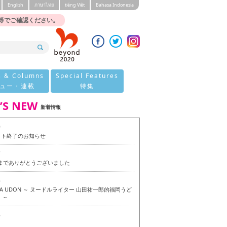
English
ภาษาไทย
tiéng Viêt
Bahasa Indonesia
等でご確認ください。
s & Columns
Special Features
ュー・連載
特集
’S NEW
新着情報
0
イト終了のお知らせ
7
今までありがとうございました
6
OKA UDON ～ ヌードルライター 山田祐一郎的福岡うど
 ～
6