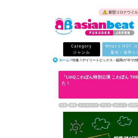
新型コロナウイル
Category
What's HOT in
ジャンル
最旬！福岡ト
ホーム
特集
デイリートピックス - 福岡の"今"
「LinQこわぼん特別公演 こわぼん TH
た！
日本
福岡
ミュージック
アニメ
タレント
J-POP