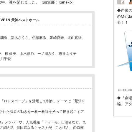
中、幕を閉じました。（編集部：Kaneko）
◆声優
のMin
IVE IN 天神ベストホール
表！！
井朝香、新木さくら、伊藤麻希、姫崎愛未、北山真緒、
子、桜 愛美、山木彩乃、一ノ瀬みく、志良ふう子
吉川千愛
◆『劇場
「ロトスコープ」を活用して制作。テーマは「緊張×
編』ア
された演者の動きを一枚一枚線を拾って描き起こすア
nQ」メンバーや、人気番組「ドォーモ」出演者など、九
話完結型、毎回異なるキャストが「こわぼん」の恐怖