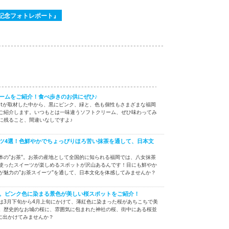
売記念フォトレポート』
ームをご紹介！食べ歩きのお供にぜひ♪
beatが取材した中から、黒にピンク、緑と、色も個性もさまざまな福岡
ご紹介します。いつもとは一味違うソフトクリーム、ぜひ味わってみ
に残ること、間違いなしですよ♪
ツ4選！色鮮やかでちょっぴりほろ苦い抹茶を通して、日本文
本の"お茶"。お茶の産地として全国的に知られる福岡では、八女抹茶
使ったスイーツが楽しめるスポットが沢山あるんです！目にも鮮やか
が魅力の"お茶スイーツ"を通して、日本文化を体感してみませんか？
。ピンク色に染まる景色が美しい桜スポットをご紹介！
は3月下旬から4月上旬にかけて、薄紅色に染まった桜があちこちで美
。歴史的なお城の桜に、雰囲気に包まれた神社の桜、街中にある桜並
に出かけてみませんか？