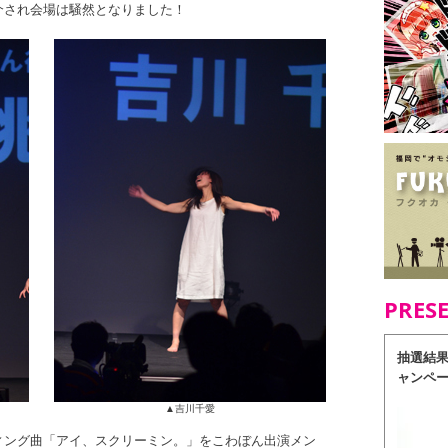
介され会場は騒然となりました！
PRES
抽選結
ャンペ
▲吉川千愛
ィング曲「アイ、スクリーミン。」をこわぼん出演メン