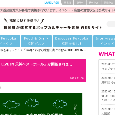
LANGUAGE
日本語
한국어
簡体中文
繁體中文
ス感染症対策が各地で実施されています。イベント・店舗の運営状況は公式サイト
 Fukuoka!
Food & Drink
Discover Fukuoka!
Interview
ピックス
福岡グルメ
福岡を楽しむ
インタビ
の情報をキャッチ！
「LinQこわぼん特別公演 こわぼん THE LIVE IN...
WHAT
E LIVE IN 天神ベストホール」が開催されまし
2023.03.2
ウェブサ
2023.03.1
2015.11.06
第84回 
2023.03.1
♥FUKU
んのススメ
2023.03.1
大國屋