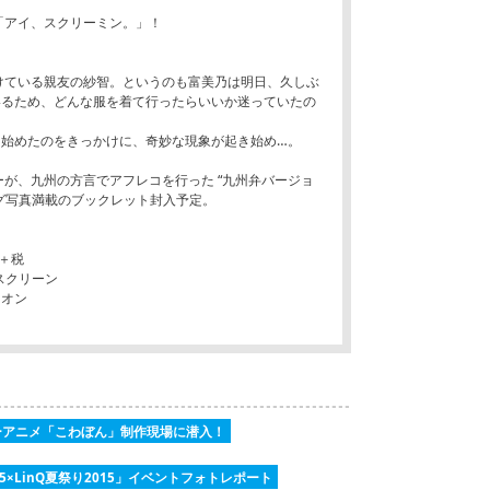
曲「アイ、スクリーミン。」！
けている親友の紗智。というのも富美乃は明日、久しぶ
いるため、どんな服を着て行ったらいいか迷っていたの
え始めたのをきっかけに、奇妙な現象が起き始め…。
ーが、九州の方言でアフレコを行った “九州弁バージョ
グ写真満載のブックレット封入予定。
）＋税
ドスクリーン
ニオン
ーアニメ「こわぼん」制作現場に潜入！
×LinQ夏祭り2015」イベントフォトレポート