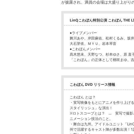
が披露され、満員の会場は大盛り上がりの
LinQこわぼん特別公演 こわぼん THE L
●ライブメンバー
舞川あや、岸田麻佑、松村くるみ、坂
大石芽依、ＭＹＵ、岩本琴音
●こわぼんメンバー
髙木悠未、天野なつ、杉本ゆさ、原 直
「こわぼん」の正体として桃咲まゆ、
こわぼん DVD リリース情報
こわぼん とは？
・実写映像をもとにアニメを作り上げる
スタイリッシュ」な演出！
※ロトスコープとは？ … 実写で撮影
ニメーション技法のこと。
・舞台は九州。アイドルユニット「Li
州で活躍するキャスト陣が多数出演！1