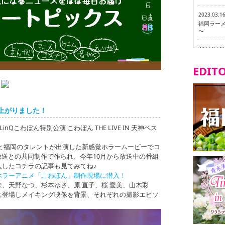
2023.03.1
福岡ラーメン
〜
2023.03.1
福龍軒
EDITO
2023.03.0
ヴィーガン
2023.03.0
上がりました！
磯ぎよから
食ツアー 
Qこわぼん特別公演 こわぼん THE LIVE IN 天神ベス
2023.03.0
リトルス
0名と福岡のタレントが出演した新感覚ホラームービーでコ
試食ツアー
日放送との共同制作で作られ、今年10月から放送中の番組
入したコチラの記事も見てみてね♪
2023.02.2
ホラーアニメ「こわぼん」制作現場に潜入！
東筑軒 折
、天野なつ、杉本ゆさ、原 直子、桜 愛美、山木彩
に登場しメイキング映像を背景、それぞれの撮影エピソ