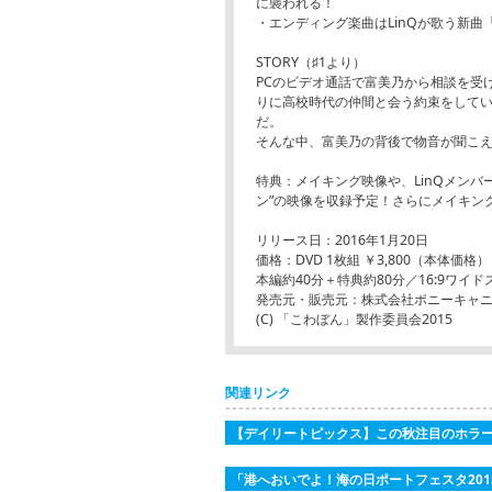
に襲われる！
・エンディング楽曲はLinQが歌う新
STORY（♯1より）
PCのビデオ通話で富美乃から相談を受
りに高校時代の仲間と会う約束をして
だ。
そんな中、富美乃の背後で物音が聞こ
特典：メイキング映像や、LinQメンバ
ン”の映像を収録予定！さらにメイキン
リリース日：2016年1月20日
価格：DVD 1枚組 ￥3,800（本体価格
本編約40分＋特典約80分／16:9ワイ
発売元・販売元：株式会社ポニーキャ
(C) 「こわぼん」製作委員会2015
関連リンク
【デイリートピックス】この秋注目のホラ
「港へおいでよ！海の日ポートフェスタ2015