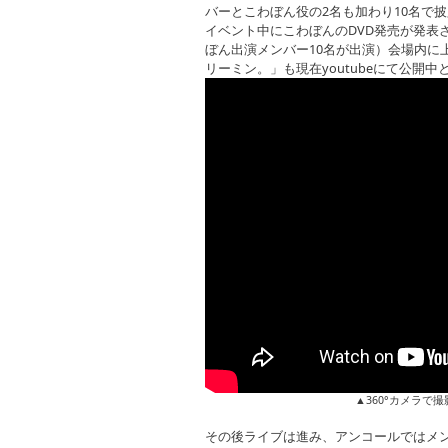
バーとこわぼん役の2名も加わり10名で
イベント中にこわぼんのDVD発売が発表
ぼん出演メンバー10名が出演）会場内に
リーミン。」も現在youtubeにて公開
▲360°カメラで
その後ライブは進み、アンコールではメン