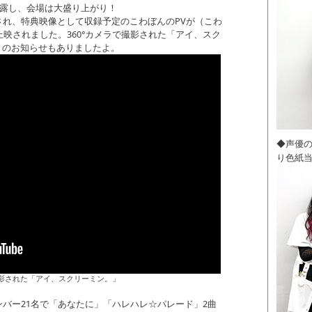
披露し、会場は大盛り上がり！
され、特典映像として収録予定のこわぼんのPVが（こわ
上映されました。360°カメラで撮影された「アイ、スク
中とのお知らせもありましたよ。
◆声優
り色紙
撮影された「アイ、スクリーミン。」
バー21名で「あなたに」「ハレハレ☆パレード」2曲