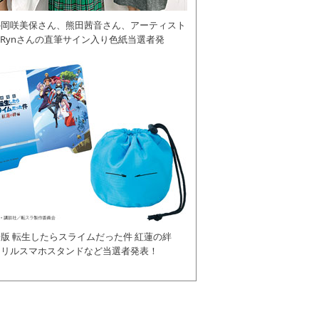
の岡咲美保さん、熊田茜音さん、アーティスト
daRynさんの直筆サイン入り色紙当選者発
版 転生したらスライムだった件 紅蓮の絆
クリルスマホスタンドなど当選者発表！