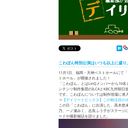
デイリートピックス
こわぼん特別公演はいつも以上に盛り
11月1日、福岡・天神ベストホールにて「Lin
トホール」が開催されました！
「こわぼん」とはLinQメンバーから1
ンテンツ制作集団のILCAとKBC九州朝
です。こわぼんについては制作現場に潜
⇒
【デイリートピックス】この秋注目の
この日「こわぼん」に出演した、髙木悠未
乃、一ノ瀬みく、志良ふう子がステージ
ードや撮影秘話を語りました。