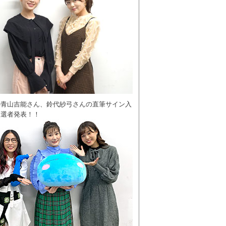
の青山吉能さん、鈴代紗弓さんの直筆サイン入
当選者発表！！