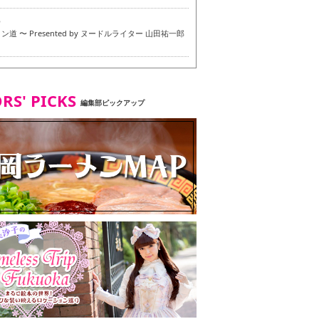
6
道 〜 Presented by ヌードルライター 山田祐一郎
6
RS' PICKS
編集部ピックアップ
7
・ベジタリアンメニュー試食ツアー in 福岡市
7
ず 博多本店 〜 ヴィーガン・ベジタリアンメニュー試
in 福岡市！〜
2
タンド大名店 〜 ヴィーガン・ベジタリアンメニュー
 in 福岡市！〜
8
尾本社うどん店