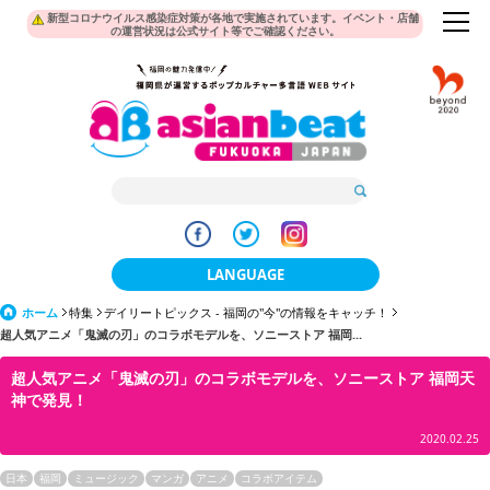
新型コロナウイルス感染症対策が各地で実施されています。イベント・店舗
の運営状況は公式サイト等でご確認ください。
LANGUAGE
ホーム
特集
デイリートピックス - 福岡の"今"の情報をキャッチ！
日本語
超人気アニメ「鬼滅の刃」のコラボモデルを、ソニーストア 福岡...
한국어
超人気アニメ「鬼滅の刃」のコラボモデルを、ソニーストア 福岡天
神で発見！
簡体中文
2020.02.25
繁體中文
日本
福岡
ミュージック
マンガ
アニメ
コラボアイテム