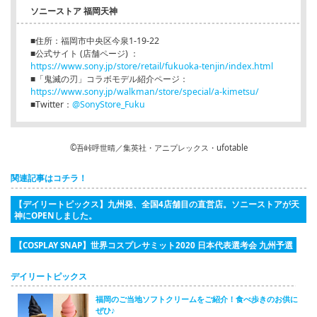
ソニーストア 福岡天神
■住所：福岡市中央区今泉1-19-22
■公式サイト (店舗ページ) ：
https://www.sony.jp/store/retail/fukuoka-tenjin/index.html
■「鬼滅の刃」コラボモデル紹介ページ：
https://www.sony.jp/walkman/store/special/a-kimetsu/
■Twitter：
@SonyStore_Fuku
©吾峠呼世晴／集英社・アニプレックス・ufotable
関連記事はコチラ！
【デイリートピックス】九州発、全国4店舗目の直営店。ソニーストアが天
神にOPENしました。
【COSPLAY SNAP】世界コスプレサミット2020 日本代表選考会 九州予選
デイリートピックス
福岡のご当地ソフトクリームをご紹介！食べ歩きのお供に
ぜひ♪