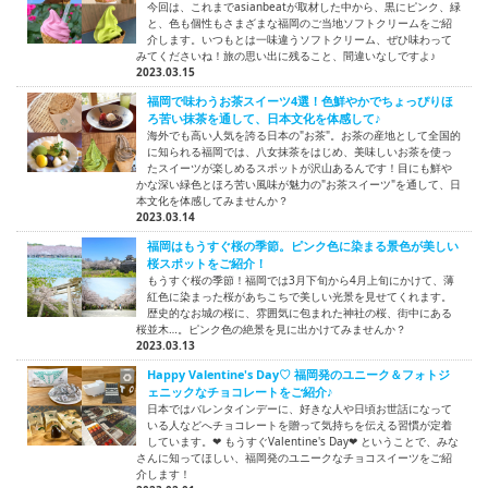
今回は、これまでasianbeatが取材した中から、黒にピンク、緑
と、色も個性もさまざまな福岡のご当地ソフトクリームをご紹
介します。いつもとは一味違うソフトクリーム、ぜひ味わって
みてくださいね！旅の思い出に残ること、間違いなしですよ♪
2023.03.15
福岡で味わうお茶スイーツ4選！色鮮やかでちょっぴりほ
ろ苦い抹茶を通して、日本文化を体感して♪
海外でも高い人気を誇る日本の"お茶"。お茶の産地として全国的
に知られる福岡では、八女抹茶をはじめ、美味しいお茶を使っ
たスイーツが楽しめるスポットが沢山あるんです！目にも鮮や
かな深い緑色とほろ苦い風味が魅力の"お茶スイーツ"を通して、日
本文化を体感してみませんか？
2023.03.14
福岡はもうすぐ桜の季節。ピンク色に染まる景色が美しい
桜スポットをご紹介！
もうすぐ桜の季節！福岡では3月下旬から4月上旬にかけて、薄
紅色に染まった桜があちこちで美しい光景を見せてくれます。
歴史的なお城の桜に、雰囲気に包まれた神社の桜、街中にある
桜並木…。ピンク色の絶景を見に出かけてみませんか？
2023.03.13
Happy Valentine's Day♡ 福岡発のユニーク＆フォトジ
ェニックなチョコレートをご紹介♪
日本ではバレンタインデーに、好きな人や日頃お世話になって
いる人などへチョコレートを贈って気持ちを伝える習慣が定着
しています。❤ もうすぐValentine's Day❤ ということで、みな
さんに知ってほしい、福岡発のユニークなチョコスイーツをご紹
介します！