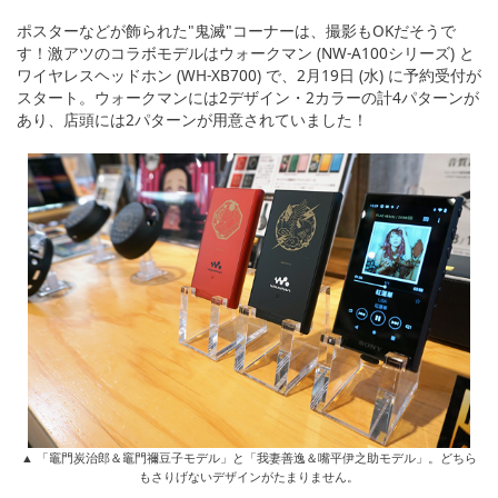
ポスターなどが飾られた"鬼滅"コーナーは、撮影もOKだそうで
す！激アツのコラボモデルはウォークマン (NW-A100シリーズ) と
ワイヤレスヘッドホン (WH-XB700) で、2月19日 (水) に予約受付が
スタート。ウォークマンには2デザイン・2カラーの計4パターンが
あり、店頭には2パターンが用意されていました！
▲ 「竈門炭治郎＆竈門禰豆子モデル」と「我妻善逸＆嘴平伊之助モデル」。どちら
もさりげないデザインがたまりません。