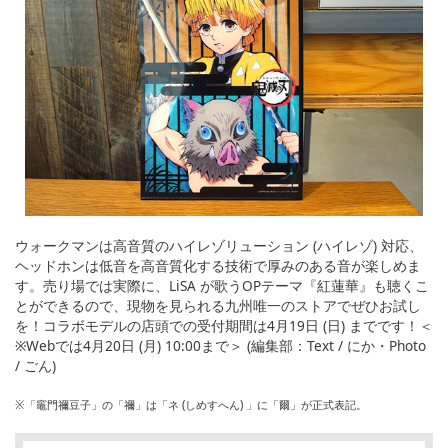
ウォークマンは高音質のハイレゾリューション (ハイレゾ) 対応、
ヘッドホンは低音を高音質化する技術で厚みのある音が楽しめま
す。売り場では実際に、LiSA が歌うOPテーマ『紅蓮華』も聴くこ
とができるので、現物を見られる九州唯一のストアでぜひお試し
を！コラボモデルの店頭での受付期間は4月19日 (日) までです！＜
※Webでは4月20日 (月) 10:00まで＞ (編集部：Text / にか・Photo
/ ごん)
※「竈門禰豆子」の「禰」は「ネ (しめすへん) 」に「爾」が正式表記。