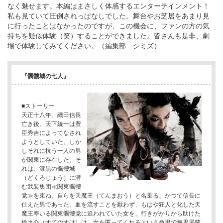
なく魅せます。本編はまさしく体感するエンターテインメント！
私も見ていて圧倒されっぱなしでした。舞台やお芝居をあまり見
に行ったことはなかったのですが、この機会に、ファンの方の気
持ちを疑似体験（笑）することができました。皆さんも是非、劇
場で体験してみてください。（編集部 シミズ）
『髑髏城の七人』
■ストーリー
天正十八年。織田信長
亡き後、天下統一は豊
臣秀吉によってなされ
ようとしていた。しか
しそれに抗う一人の男
が関東に存在した。そ
れは、漆黒の髑髏城
（どくろじょう）に潜
む武装集団≪関東髑髏
党≫を束ね、自らを天魔王（てんまおう）と名乗る、かつて信長に
仕えた男であった。血を流すことを厭わず、もはや狂人と化した天
魔王率いる関東髑髏党に追われていた女を、行きがかりから助けた
捨之介（すてのすけ）は、女を匿ってくれるという色里で無界屋蘭