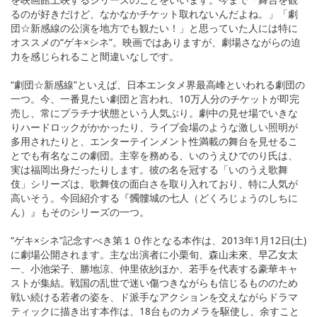
るのが好きだけど、なかなかチケット取れないんだよね。」「劇
団☆新感線の公演を地方でも観たい！」と思っていた人には特に
オススメの“ゲキ×シネ”。映画ではありますが、劇場さながらの迫
力を感じられること間違いなしです。
“劇団☆新感線”といえば、日本エンタメ界最高峰といわれる劇団の
一つ。今、一番見たい劇団と言われ、10万人分のチケットが即完
売し、常にプラチナ状態という人気ぶり。劇中の見せ場でいきな
りハードロックがかかったり、ライブ会場のような激しい照明が
多用されたりと、エンターテインメント性満載の舞台を見せるこ
とでも有名なこの劇団。主宰を務める、いのうえひでのり氏は、
実は福岡出身だったりします。彼の名を冠する「いのうえ歌舞
伎」シリーズは、歌舞伎の面白さを取り入れており、特に人気が
高いそう。今回紹介する『髑髏城の七人（どくろじょうのしちに
ん）』もそのシリーズの一つ。
“ゲキ×シネ”記念すべき第１０作となる本作は、2013年1月12日(土)
に劇場公開されます。主な出演者に小栗旬、森山未來、早乙女太
一、小池栄子、勝地涼、仲里依紗ほか、若手を代表する豪華キャ
ストが集結。戦国の乱世で迷い傷つきながらも信じるもののため
戦い続ける若者の姿を、ド派手なアクションを交えながらドラマ
ティックに描き出す本作は、18台ものカメラを駆使し、余すこと