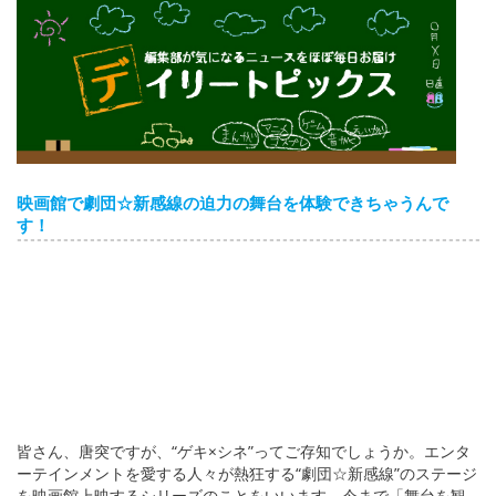
English
ภาษาไทย
tiéng Viêt
Bahasa Indonesia
映画館で劇団☆新感線の迫力の舞台を体験できちゃうんで
す！
皆さん、唐突ですが、“ゲキ×シネ”ってご存知でしょうか。エンタ
ーテインメントを愛する人々が熱狂する“劇団☆新感線”のステージ
を映画館上映するシリーズのことをいいます。今まで「舞台を観