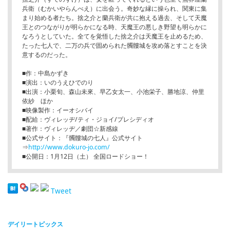
兵衛（むかいやらんべえ）に出会う。奇妙な縁に操られ、関東に集
まり始める者たち。捨之介と蘭兵衛が共に抱える過去、そして天魔
王とのつながりが明らかになる時、天魔王の悪しき野望も明らかに
なろうとしていた。全てを覚悟した捨之介は天魔王を止めるため、
たった七人で、二万の兵で固められた髑髏城を攻め落とすことを決
意するのだった。
■作：中島かずき
■演出：いのうえひでのり
■出演：小栗旬、森山未來、早乙女太一、小池栄子、勝地涼、仲里
依紗 ほか
■映像製作：イーオシバイ
■配給：ヴィレッヂ/ティ・ジョイ/プレシディオ
■著作：ヴィレッヂ／劇団☆新感線
■公式サイト：『髑髏城の七人』公式サイト
⇒
http://www.dokuro-jo.com/
■公開日：1月12日（土） 全国ロードショー！
Tweet
デイリートピックス