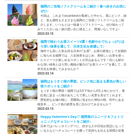
福岡のご当地ソフトクリームをご紹介！食べ歩きのお供に
ぜひ♪
今回は、これまでasianbeatが取材した中から、黒にピンク、緑
と、色も個性もさまざまな福岡のご当地ソフトクリームをご紹
介します。いつもとは一味違うソフトクリーム、ぜひ味わって
みてくださいね！旅の思い出に残ること、間違いなしですよ♪
2023.03.15
福岡で味わうお茶スイーツ4選！色鮮やかでちょっぴりほ
ろ苦い抹茶を通して、日本文化を体感して♪
海外でも高い人気を誇る日本の"お茶"。お茶の産地として全国的
に知られる福岡では、八女抹茶をはじめ、美味しいお茶を使っ
たスイーツが楽しめるスポットが沢山あるんです！目にも鮮や
かな深い緑色とほろ苦い風味が魅力の"お茶スイーツ"を通して、日
本文化を体感してみませんか？
2023.03.14
福岡はもうすぐ桜の季節。ピンク色に染まる景色が美しい
桜スポットをご紹介！
もうすぐ桜の季節！福岡では3月下旬から4月上旬にかけて、薄
紅色に染まった桜があちこちで美しい光景を見せてくれます。
歴史的なお城の桜に、雰囲気に包まれた神社の桜、街中にある
桜並木…。ピンク色の絶景を見に出かけてみませんか？
2023.03.13
Happy Valentine's Day♡ 福岡発のユニーク＆フォトジ
ェニックなチョコレートをご紹介♪
日本ではバレンタインデーに、好きな人や日頃お世話になって
いる人などへチョコレートを贈って気持ちを伝える習慣が定着