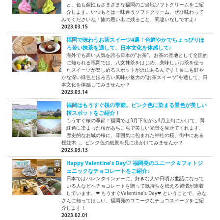
と、色も個性もさまざまな福岡のご当地ソフトクリームをご紹
介します。いつもとは一味違うソフトクリーム、ぜひ味わって
みてくださいね！旅の思い出に残ること、間違いなしですよ♪
2023.03.15
福岡で味わうお茶スイーツ4選！色鮮やかでちょっぴりほ
ろ苦い抹茶を通して、日本文化を体感して♪
海外でも高い人気を誇る日本の"お茶"。お茶の産地として全国的
に知られる福岡では、八女抹茶をはじめ、美味しいお茶を使っ
たスイーツが楽しめるスポットが沢山あるんです！目にも鮮や
かな深い緑色とほろ苦い風味が魅力の"お茶スイーツ"を通して、日
本文化を体感してみませんか？
2023.03.14
福岡はもうすぐ桜の季節。ピンク色に染まる景色が美しい
桜スポットをご紹介！
もうすぐ桜の季節！福岡では3月下旬から4月上旬にかけて、薄
紅色に染まった桜があちこちで美しい光景を見せてくれます。
歴史的なお城の桜に、雰囲気に包まれた神社の桜、街中にある
桜並木…。ピンク色の絶景を見に出かけてみませんか？
2023.03.13
Happy Valentine's Day♡ 福岡発のユニーク＆フォトジ
ェニックなチョコレートをご紹介♪
日本ではバレンタインデーに、好きな人や日頃お世話になって
いる人などへチョコレートを贈って気持ちを伝える習慣が定着
しています。❤ もうすぐValentine's Day❤ ということで、みな
さんに知ってほしい、福岡発のユニークなチョコスイーツをご紹
介します！
2023.02.01