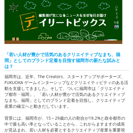
English
ภาษาไทย
tiéng Viêt
Bahasa Indonesia
「若い人材が豊かで活気のあるクリエイティブなまち、福
岡」としてのブランド定着を目指す福岡市の新たな試みと
は？
福岡市は、近年、The Creators、スタートアップサポーターズ、
FUKUOKA ゲームインターシップなどクリエイティビティのある活
動を支援してきました。そして、ついに福岡市は「クリエイティ
ブ都市・福岡」、「若い人材が豊かで活気のあるクリエイティブ
なまち、福岡」としてのブランド定着を目指し、クリエイティブ
産業の確立へと動きだしています。
背景には、福岡市が、15～29歳の人の割合が19.2%と政令都市の
中で最も高い率となっていることから、これからますますの成長
が見込まれ、若い人材を必要とするクリエイティブ産業を重要視