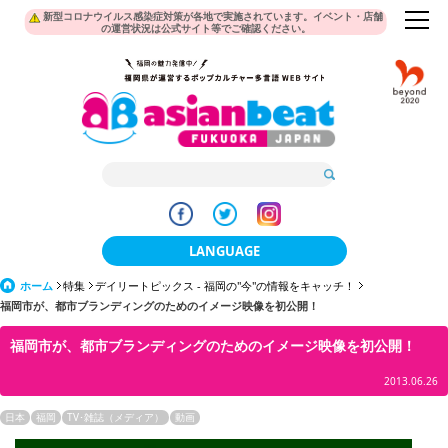
新型コロナウイルス感染症対策が各地で実施されています。イベント・店舗
の運営状況は公式サイト等でご確認ください。
LANGUAGE
ホーム
特集
デイリートピックス - 福岡の"今"の情報をキャッチ！
日本語
福岡市が、都市ブランディングのためのイメージ映像を初公開！
한국어
福岡市が、都市ブランディングのためのイメージ映像を初公開！
簡体中文
2013.06.26
繁體中文
日本
福岡
TV･雑誌（メディア）
動画