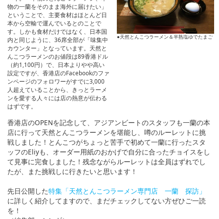
物の一蘭をそのまま海外に届けたい」
ということで、主要食材はほとんど日
本から空輸で運んでいるとのことで
す。しかも食材だけではなく、日本国
●天然とんこつラーメン＆半熟塩ゆでたまご
内と同じように、36席全部が「味集中
カウンター」となっています。天然と
んこつラーメンのお値段は89香港ドル
（約1,100円）で、日本よりやや高い
設定ですが、香港店のFacebookのファ
ンページのフォロワーがすでに3,000
人超えていることから、きっとラーメ
ンを愛する人々には店の熱意が伝わる
はずです。
香港店のOPENを記念して、アジアンビートのスタッフも一蘭の本
店に行って天然とんこつラーメンを堪能し、噂のルーレットに挑
戦しました！とんこつがちょっと苦手で初めて一蘭に行ったスタ
ッフのEliyも、オーダー用紙のおかげで自分に合ったチョイスをし
て見事に完食しました！残念ながらルーレットは全員はずれでし
たが、また挑戦しに行きたいと思います！
先日公開した
特集「天然とんこつラーメン専門店 一蘭 探訪」
に詳しく紹介してますので、まだチェックしてない方ぜひご一読
を！