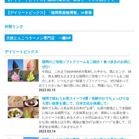
【デイリートピックス】「福岡県産物博覧」in香港
外部リンク
天然とんこつラーメン専門店 一蘭HP
デイリートピックス
福岡のご当地ソフトクリームをご紹介！食べ歩きのお供に
ぜひ♪
今回は、これまでasianbeatが取材した中から、黒にピンク、緑
と、色も個性もさまざまな福岡のご当地ソフトクリームをご紹
介します。いつもとは一味違うソフトクリーム、ぜひ味わって
みてくださいね！旅の思い出に残ること、間違いなしですよ♪
2023.03.15
福岡で味わうお茶スイーツ4選！色鮮やかでちょっぴりほ
ろ苦い抹茶を通して、日本文化を体感して♪
海外でも高い人気を誇る日本の"お茶"。お茶の産地として全国的
に知られる福岡では、八女抹茶をはじめ、美味しいお茶を使っ
たスイーツが楽しめるスポットが沢山あるんです！目にも鮮や
かな深い緑色とほろ苦い風味が魅力の"お茶スイーツ"を通して、日
本文化を体感してみませんか？
2023.03.14