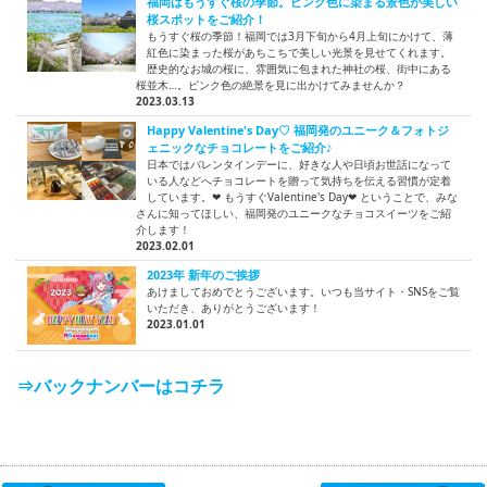
福岡はもうすぐ桜の季節。ピンク色に染まる景色が美しい
桜スポットをご紹介！
もうすぐ桜の季節！福岡では3月下旬から4月上旬にかけて、薄
紅色に染まった桜があちこちで美しい光景を見せてくれます。
歴史的なお城の桜に、雰囲気に包まれた神社の桜、街中にある
桜並木…。ピンク色の絶景を見に出かけてみませんか？
2023.03.13
Happy Valentine's Day♡ 福岡発のユニーク＆フォトジ
ェニックなチョコレートをご紹介♪
日本ではバレンタインデーに、好きな人や日頃お世話になって
いる人などへチョコレートを贈って気持ちを伝える習慣が定着
しています。❤ もうすぐValentine's Day❤ ということで、みな
さんに知ってほしい、福岡発のユニークなチョコスイーツをご紹
介します！
2023.02.01
2023年 新年のご挨拶
あけましておめでとうございます。いつも当サイト・SNSをご覧
いただき、ありがとうございます！
2023.01.01
⇒バックナンバーはコチラ