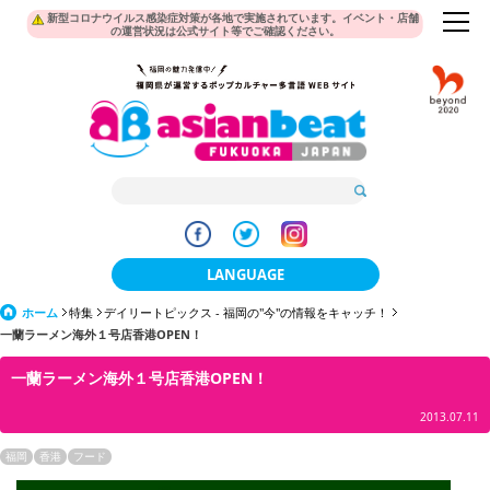
新型コロナウイルス感染症対策が各地で実施されています。イベント・店舗
の運営状況は公式サイト等でご確認ください。
LANGUAGE
ホーム
特集
デイリートピックス - 福岡の"今"の情報をキャッチ！
日本語
一蘭ラーメン海外１号店香港OPEN！
한국어
一蘭ラーメン海外１号店香港OPEN！
簡体中文
2013.07.11
繁體中文
福岡
香港
フード