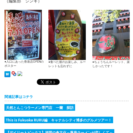
（編集部 シンギ）
●入口にあった香港店OPENの
●食べた後のお楽しみ、ルー
●ちょうちんルーレット、楽
ポスター
レットも忘れずに
しかったです！
関連記事はコチラ
天然とんこつラーメン専門店 一蘭 探訪
This is Fukuoka RURU編 キャナルシティ博多のグルメツアー！
【デイリートピックス】福岡の食文化～豚骨ラーメンが恋しくて～