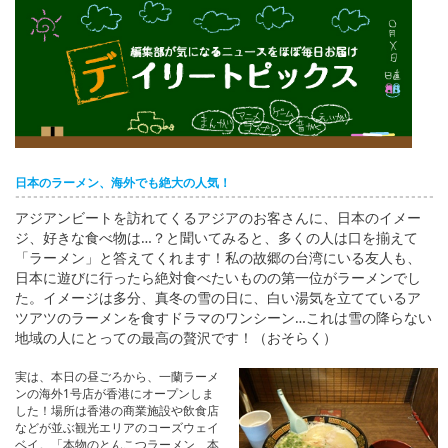
English
ภาษาไทย
tiéng Viêt
Bahasa Indonesia
日本のラーメン、海外でも絶大の人気！
アジアンビートを訪れてくるアジアのお客さんに、日本のイメー
ジ、好きな食べ物は…？と聞いてみると、多くの人は口を揃えて
「ラーメン」と答えてくれます！私の故郷の台湾にいる友人も、
日本に遊びに行ったら絶対食べたいものの第一位がラーメンでし
た。イメージは多分、真冬の雪の日に、白い湯気を立てているア
ツアツのラーメンを食すドラマのワンシーン…これは雪の降らない
地域の人にとっての最高の贅沢です！（おそらく）
実は、本日の昼ごろから、一蘭ラーメ
ンの海外1号店が香港にオープンしま
した！場所は香港の商業施設や飲食店
などが並ぶ観光エリアのコーズウェイ
ベイ。「本物のとんこつラーメン、本