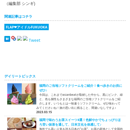
（編集部 シンギ)
関連記事はコチラ
FLAP❤アイドルFUKUOKA
Tweet
デイリートピックス
福岡のご当地ソフトクリームをご紹介！食べ歩きのお供に
ぜひ♪
今回は、これまでasianbeatが取材した中から、黒にピンク、緑
と、色も個性もさまざまな福岡のご当地ソフトクリームをご紹
介します。いつもとは一味違うソフトクリーム、ぜひ味わって
みてくださいね！旅の思い出に残ること、間違いなしですよ♪
2023.03.15
福岡で味わうお茶スイーツ4選！色鮮やかでちょっぴりほ
ろ苦い抹茶を通して、日本文化を体感して♪
海外でも高い人気を誇る日本の"お茶"。お茶の産地として全国的