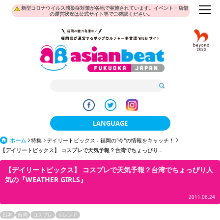
新型コロナウイルス感染症対策が各地で実施されています。イベント・店舗
の運営状況は公式サイト等でご確認ください。
LANGUAGE
ホーム
特集
デイリートピックス - 福岡の"今"の情報をキャッチ！
日本語
【デイリートピックス】 コスプレで天気予報？台湾でちょっぴり...
한국어
【デイリートピックス】 コスプレで天気予報？台湾でちょっぴり人
気の『WEATHER GIRLS』
簡体中文
2011.06.24
繁體中文
日本
台湾
コスプレ
トレンド