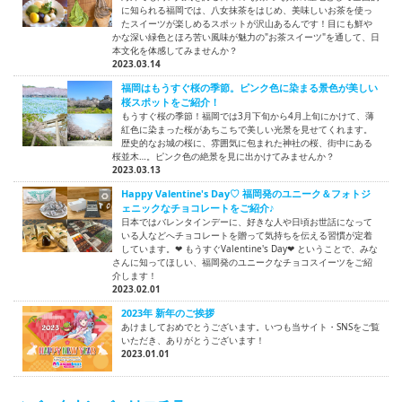
に知られる福岡では、八女抹茶をはじめ、美味しいお茶を使っ
たスイーツが楽しめるスポットが沢山あるんです！目にも鮮や
かな深い緑色とほろ苦い風味が魅力の"お茶スイーツ"を通して、日
本文化を体感してみませんか？
2023.03.14
福岡はもうすぐ桜の季節。ピンク色に染まる景色が美しい
桜スポットをご紹介！
もうすぐ桜の季節！福岡では3月下旬から4月上旬にかけて、薄
紅色に染まった桜があちこちで美しい光景を見せてくれます。
歴史的なお城の桜に、雰囲気に包まれた神社の桜、街中にある
桜並木…。ピンク色の絶景を見に出かけてみませんか？
2023.03.13
Happy Valentine's Day♡ 福岡発のユニーク＆フォトジ
ェニックなチョコレートをご紹介♪
日本ではバレンタインデーに、好きな人や日頃お世話になって
いる人などへチョコレートを贈って気持ちを伝える習慣が定着
しています。❤ もうすぐValentine's Day❤ ということで、みな
さんに知ってほしい、福岡発のユニークなチョコスイーツをご紹
介します！
2023.02.01
2023年 新年のご挨拶
あけましておめでとうございます。いつも当サイト・SNSをご覧
いただき、ありがとうございます！
2023.01.01