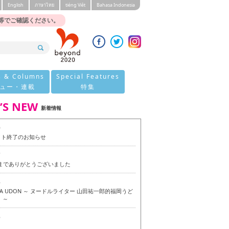
English
ภาษาไทย
tiéng Viêt
Bahasa Indonesia
等でご確認ください。
s & Columns
Special Features
ュー・連載
特集
’S NEW
新着情報
0
イト終了のお知らせ
7
今までありがとうございました
6
OKA UDON ～ ヌードルライター 山田祐一郎的福岡うど
 ～
6