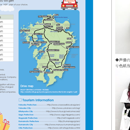
◆声優
り色紙