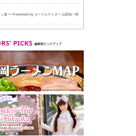
6
道 〜 Presented by ヌードルライター 山田祐一郎
6
RS' PICKS
編集部ピックアップ
7
・ベジタリアンメニュー試食ツアー in 福岡市
7
ず 博多本店 〜 ヴィーガン・ベジタリアンメニュー試
in 福岡市！〜
2
タンド大名店 〜 ヴィーガン・ベジタリアンメニュー
 in 福岡市！〜
8
尾本社うどん店