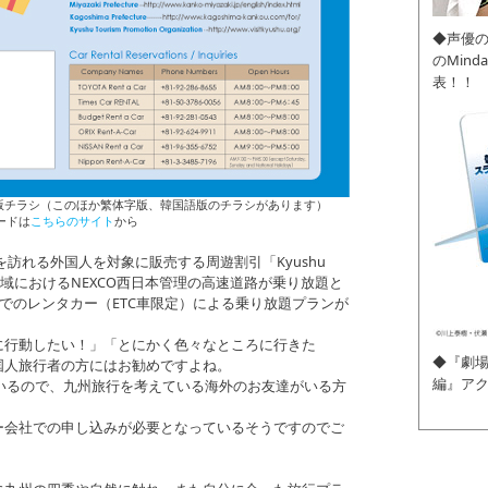
◆声優
のMin
表！！
KEP)」の英語版チラシ（このほか繁体字版、韓国語版のチラシがあります）
ードは
こちらのサイト
から
を訪れる外国人を対象に販売する周遊割引「Kyushu
で九州地域におけるNEXCO西日本管理の高速道路が乗り放題と
までのレンタカー（ETC車限定）による乗り放題プランが
に行動したい！」「とにかく色々なところに行きた
◆『劇場
国人旅行者の方にはお勧めですよね。
編』ア
ているので、九州旅行を考えている海外のお友達がいる方
ー会社での申し込みが必要となっているそうですのでご