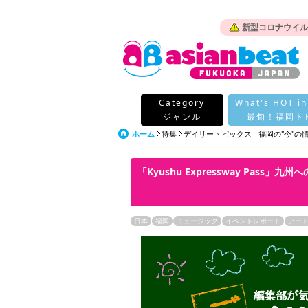
新型コロナウイル
Category
What's HOT in
ジャンル
最旬！福岡ト
ホーム
特集
デイリートピックス - 福岡の"今"
「Kyushu Expressway Pass
日本
福岡
ミュージック
イベントレポート
アー