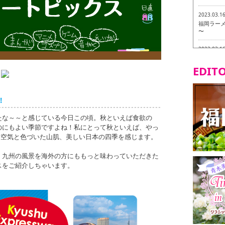
2023.03.1
福岡ラーメン
〜
2023.03.1
福龍軒
EDITO
2023.03.0
ヴィーガン
！
2023.03.0
磯ぎよから
たな～～と感じている今日この頃。秋といえば食欲の
食ツアー 
のにもよい季節ですよね！私にとって秋といえば、やっ
た空気と色づいた山肌、美しい日本の四季を感じます。
2023.03.0
リトルス
試食ツアー
、九州の風景を海外の方にももっと味わっていただきた
スをご紹介しちゃいます。
2023.02.2
東筑軒 折