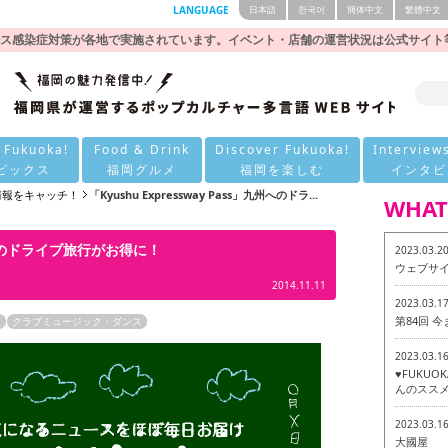
LANGUAGE
日本語
한국어
簡体中文
繁體中文
ス感染症対策が各地で実施されています。イベント・店舗の運営状況は公式サイト
 Fukuoka!
Food & Drink
Discover Fukuoka!
Interview
ピックス
福岡グルメ
福岡を楽しむ
インタビ
の情報をキャッチ！
「Kyushu Expressway Pass」九州へのドラ...
WHAT
」九州へのドライブ旅行がお得に！
2023.03.2
ウェブサ
2014.11.11
2023.03.1
第84回 
ト
クラブミュージック・ダンス
2023.03.1
♥FUKU
んのススメ
2023.03.1
大國屋