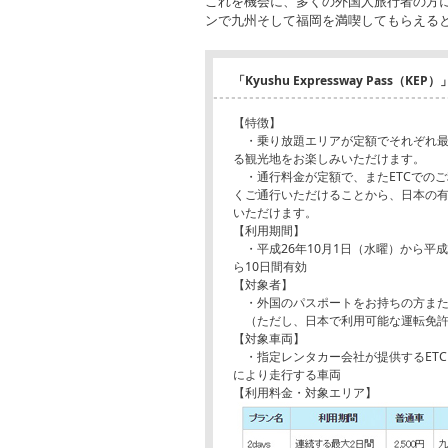
これを機会に、多くの外国人旅行者の方
ンで九州そして福岡を満喫してもらえると
「Kyushu Expressway Pass（KEP）
【特徴】
・乗り放題エリアが定額でそれぞれ最大
る観光地をお楽しみいただけます。
・通行料金が定額で、またETCでの
くご通行いただけることから、日本の
いただけます。
【利用期間】
・平成26年10月1日（水曜）から平成
ら10日間有効
【対象者】
・外国のパスポートをお持ちの方また
（ただし、日本で利用可能な運転免許
【対象車両】
・指定レンタカー会社が提供するETC
により走行する車両
【利用料金・対象エリア】