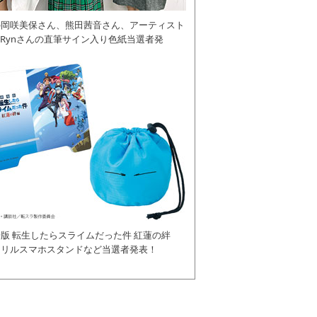
の岡咲美保さん、熊田茜音さん、アーティスト
daRynさんの直筆サイン入り色紙当選者発
版 転生したらスライムだった件 紅蓮の絆
クリルスマホスタンドなど当選者発表！