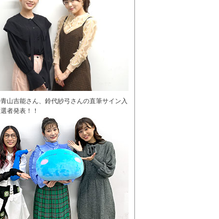
の青山吉能さん、鈴代紗弓さんの直筆サイン入
当選者発表！！