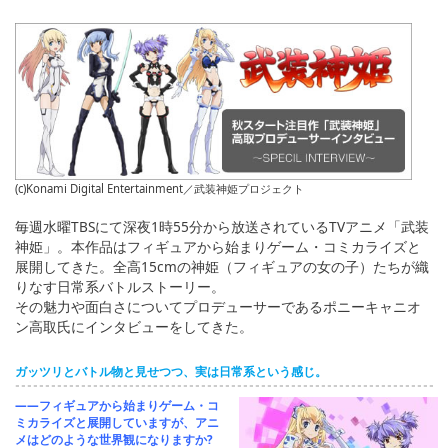
English
ภาษาไทย
tiéng Viêt
Bahasa Indonesia
(c)Konami Digital Entertainment／武装神姫プロジェクト
毎週水曜TBSにて深夜1時55分から放送されているTVアニメ「武装
神姫」。本作品はフィギュアから始まりゲーム・コミカライズと
展開してきた。全高15cmの神姫（フィギュアの女の子）たちが織
りなす日常系バトルストーリー。
その魅力や面白さについてプロデューサーであるポニーキャニオ
ン高取氏にインタビューをしてきた。
ガッツリとバトル物と見せつつ、実は日常系という感じ。
――フィギュアから始まりゲーム・コ
ミカライズと展開していますが、アニ
メはどのような世界観になりますか?