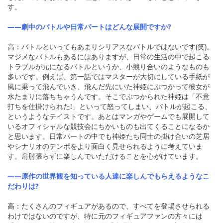
す。
――劇中のバトルや日常パートはどんな展開ですか?
高：バトルといってもあまりシリアスなバトルではないです(笑)。
マジメなバトルもあるにはありますが、日常の生活の中で起こる
トラブルが元になるバトルというか、小競り合いのようなものも
多いです。例えば、第一話ではマスターが大切にしている手紙が
風に乗って飛んでいき、飛んだ先にいた神姫にぶつかって彼女が
水たまりに落ちちゃうんです。そこでぶつかられた神姫は「不意
打ちを仕掛けられた!」といって怒ってしまい、バトルが起こる、
というようなテイストです。あとはマンガやゲームでも展開して
いるオフィシャルな競技会にちかいものも出てくることになるか
と思います。日常パートの中でも神姫たち同士の掛け合いの芝居
やシナリオのテンポをより面白く見せられるように考えていま
す。肩肘張らずに楽しんでいただけることを心がけています。
――原作の世界観を知っている人達に楽しんでもらえるようなこ
だわりは?
高：たくさんのフィギュアがあるので、すべてを登場させられる
わけではないのですが、特に元のフィギュアファンの方々には