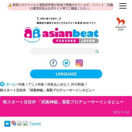
新型コロナウイルス感染症対策が各地で実施されています。イベント・店舗
の運営状況は公式サイト等でご確認ください。
LANGUAGE
ホーム
特集
アニメ特集
深夜あにめなう 2012秋版
日本語
秋スタート注目作 「武装神姫」高取プロデューサーインタビュー
한국어
秋スタート注目作 「武装神姫」高取プロデューサーインタビュー
簡体中文
2012.11.02
繁體中文
Tweet