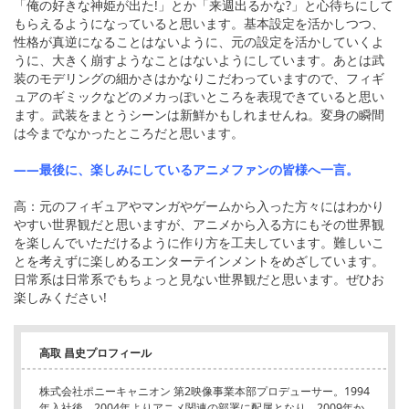
「俺の好きな神姫が出た!」とか「来週出るかな?」と心待ちにして
もらえるようになっていると思います。基本設定を活かしつつ、
性格が真逆になることはないように、元の設定を活かしていくよ
うに、大きく崩すようなことはないようにしています。あとは武
装のモデリングの細かさはかなりこだわっていますので、フィギ
ュアのギミックなどのメカっぽいところを表現できていると思い
ます。武装をまとうシーンは新鮮かもしれませんね。変身の瞬間
は今までなかったところだと思います。
――最後に、楽しみにしているアニメファンの皆様へ一言。
高：元のフィギュアやマンガやゲームから入った方々にはわかり
やすい世界観だと思いますが、アニメから入る方にもその世界観
を楽しんでいただけるように作り方を工夫しています。難しいこ
とを考えずに楽しめるエンターテインメントをめざしています。
日常系は日常系でもちょっと見ない世界観だと思います。ぜひお
楽しみください!
高取 昌史プロフィール
株式会社ポニーキャニオン 第2映像事業本部プロデューサー。1994
年入社後、2004年よりアニメ関連の部署に配属となり、2009年か