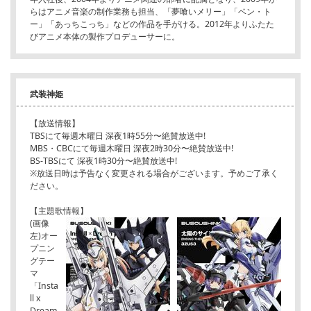
らはアニメ音楽の制作業務も担当、「夢喰いメリー」「ベン・ト
ー」「あっちこっち」などの作品を手がける。2012年よりふたた
びアニメ本体の製作プロデューサーに。
武装神姫
【放送情報】
TBSにて毎週木曜日 深夜1時55分〜絶賛放送中!
MBS・CBCにて毎週木曜日 深夜2時30分〜絶賛放送中!
BS-TBSにて 深夜1時30分〜絶賛放送中!
※放送日時は予告なく変更される場合がございます。予めご了承く
ださい。
【主題歌情報】
(画像
左)オー
プニン
グテー
マ
「Insta
ll x
Dream