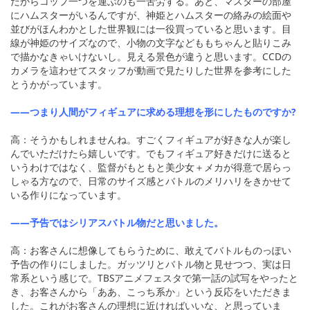
だからコップ一つを運ぶのも一苦労する。あと、マスターの部屋
にハムスターがいるんですが、神姫とハムスターの絡みの絵面や
並びがほんわかとした世界観には一役買っていると思います。目
線が神姫のサイズなので、小物の文字などももちゃんと貼りこみ
で描かなきゃいけないし。見える景色が違うと思います。CCDの
カメラを這わせてスタッフが動画で見たりした世界を参考にした
とうかがっています。
――つまり人間がフィギュアに求める理想を形にしたものですか?
高：そうかもしれませんね。すごくフィギュアが好きな人が楽し
んでいただけたら嬉しいです。でもフィギュア好きだけに送ると
いうわけではなく、監督がもともと美少女＋メカが得意で居らっ
しゃる方なので、日常のサイズ感とバトルのメリハリをきかせて
いる作りになっています。
――予告ではシリアスバトル物だと思いました。
高：お客さんに想像してもらうために、敢えてバトルものっぽい
予告の作りにしました。ガッツリとバトル物と見せつつ、実は日
常系という感じで。TBSアニメフェスタで第一話の試写をやったと
き、お客さんから「ああ、こっち系か」という反応をいただきま
した。これがお客さんの理想に近ければいいな、と思っていま