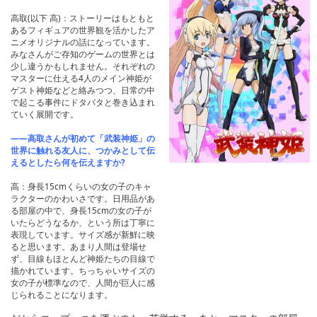
高取(以下 高)：ストーリーはもともと
あるフィギュアの世界観を活かしたア
ニメオリジナルの話になっています。
みなさんがご存知のゲームの世界とは
少し違うかもしれません。それぞれの
マスターに仕える4人のメイン神姫が
ゲスト神姫などと絡みつつ、日常の中
で起こる事件にドタバタと巻き込まれ
ていく展開です。
――高取さんが初めて「武装神姫」の
世界に触れる友人に、つかみとして伝
えるとしたら何を伝えますか?
高：身長15cmくらいの女の子のキャ
ラクターのかわいさです。日用品があ
る部屋の中で、身長15cmの女の子が
いたらどうなるか、という所は丁寧に
表現しています。サイズ感が新鮮に映
ると思います。あまり人間は登場せ
ず、目線もほとんど神姫たちの目線で
描かれています。ちっちゃいサイズの
女の子が標準なので、人間が巨人に感
じられることになります。