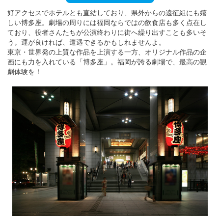
English
好アクセスでホテルとも直結しており、県外からの遠征組にも嬉
ภาษาไทย
しい博多座。劇場の周りには福岡ならではの飲食店も多く点在し
ており、役者さんたちが公演終わりに街へ繰り出すことも多いそ
う。運が良ければ、遭遇できるかもしれませんよ。
tiéng Viêt
東京・世界発の上質な作品を上演する一方、オリジナル作品の企
画にも力を入れている「博多座」。福岡が誇る劇場で、最高の観
Bahasa Indonesia
劇体験を！