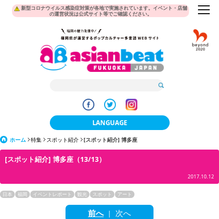
新型コロナウイルス感染症対策が各地で実施されています。イベント・店舗
の運営状況は公式サイト等でご確認ください。
LANGUAGE
ホーム
特集
スポット紹介
[スポット紹介] 博多座
日本語
[スポット紹介] 博多座（13/13）
한국어
2017.10.12
簡体中文
日本
福岡
イベントレポート
観光
スポット
アート
繁體中文
前へ
次へ
|