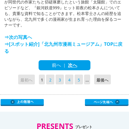
が同世代の作家たちと切磋琢磨したという旅館「太陽館」でのエ
ピソードなど、『銀河鉄道999』ヒット前夜の松本さんについて
も、貴重な資料で知ることができます。松本零士さんの経歴を追
いながら、北九州で多くの漫画家が生まれ育った理由を探るコー
ナーです。
⇒次の写真へ
⇒[スポット紹介]「北九州市漫画ミュージアム」TOPに戻
る
前へ
次へ
|
最初へ
1
2
3
4
5
...
最後へ
PRESENTS
プレゼント