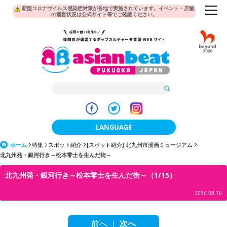
新型コロナウイルス感染症対策が各地で実施されています。イベント・店舗
の運営状況は公式サイト等でご確認ください。
LANGUAGE
ホーム
特集
スポット紹介
[スポット紹介] 北九州市漫画ミュージアム
日本語
北九州発・銀河行き～松本零士を生んだ街～
한국어
北九州発・銀河行き～松本零士を生んだ街～（1/15）
簡体中文
2016.08.16
繁體中文
前へ
次へ
|