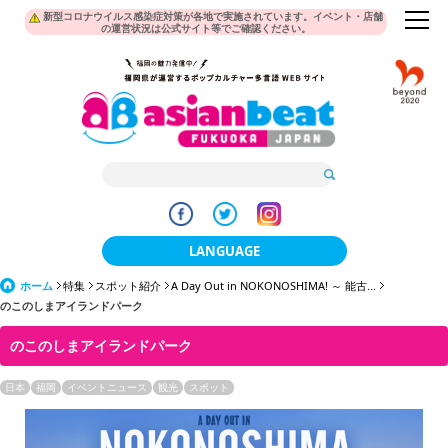
新型コロナウイルス感染症対策が各地で実施されています。イベント・店舗
の運営状況は公式サイト等でご確認ください。
LANGUAGE
ホーム
特集
スポット紹介
A Day Out in NOKONOSHIMA! ～ 能古...
日本語
のこのしまアイランドパーク
한국어
のこのしまアイランドパーク
簡体中文
日本
福岡
イベントニュース
観光
スポット
繁體中文