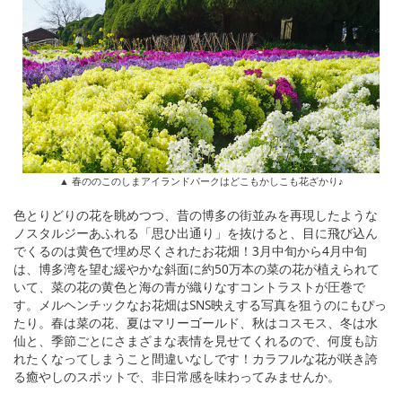
▲ 春ののこのしまアイランドパークはどこもかしこも花ざかり♪
色とりどりの花を眺めつつ、昔の博多の街並みを再現したような
ノスタルジーあふれる「思ひ出通り」を抜けると、目に飛び込ん
でくるのは黄色で埋め尽くされたお花畑！3月中旬から4月中旬
は、博多湾を望む緩やかな斜面に約50万本の菜の花が植えられて
いて、菜の花の黄色と海の青が織りなすコントラストが圧巻で
す。メルヘンチックなお花畑はSNS映えする写真を狙うのにもぴっ
たり。春は菜の花、夏はマリーゴールド、秋はコスモス、冬は水
仙と、季節ごとにさまざまな表情を見せてくれるので、何度も訪
れたくなってしまうこと間違いなしです！カラフルな花が咲き誇
る癒やしのスポットで、非日常感を味わってみませんか。