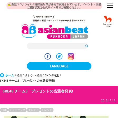
新型コロナウイルス感染症対策が各地で実施されています。イベント・店舗
の運営状況は公式サイト等でご確認ください。
LANGUAGE
ホーム
特集
タレント特集
SKE48特集
日本語
SKE48 チームS プレゼントの当選者発表!
한국어
SKE48 チームS プレゼントの当選者発表!
簡体中文
2010.11.12
繁體中文
日本
ミュージック
タレント
トレンド