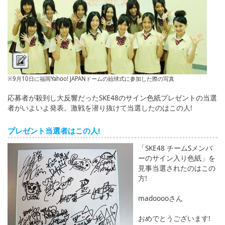
English
ภาษาไทย
tiéng Viêt
Bahasa Indonesia
※9月10日に福岡Yahoo! JAPANドームの始球式に参加した際の写真
応募者が殺到し大反響だったSKE48のサイン色紙プレゼントの当選
者がいよいよ発表。激戦を潜り抜けて当選したのはこの人!
プレゼント当選者はこの人!
「SKE48 チームSメンバ
ーのサイン入り色紙」を
見事当選されたのはこの
方!
madooooさん
おめでとうございます!