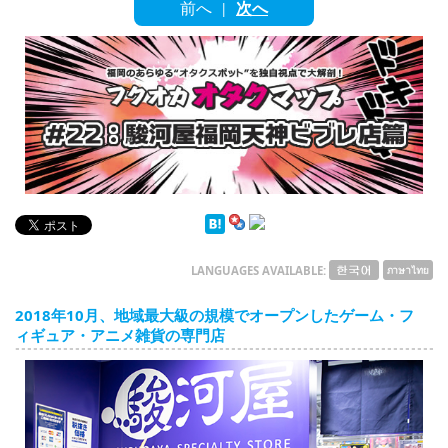
English
前へ
次へ
|
ภาษาไทย
tiéng Viêt
Bahasa Indonesia
LANGUAGES AVAILABLE:
2018年10月、地域最大級の規模でオープンしたゲーム・フ
ィギュア・アニメ雑貨の専門店