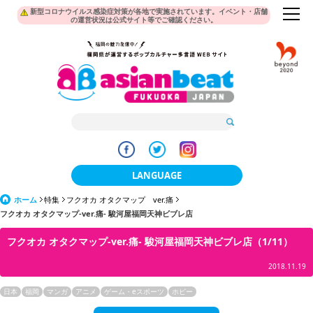
新型コロナウイルス感染症対策が各地で実施されています。イベント・店舗
の運営状況は公式サイト等でご確認ください。
LANGUAGE
ホーム
特集
フクオカ オタクマップ ver.痛
日本語
フクオカ オタクマップ-ver.痛- 駿河屋福岡天神ビブレ店
한국어
フクオカ オタクマップ-ver.痛- 駿河屋福岡天神ビブレ店（1/11）
簡体中文
2018.11.19
繁體中文
日本
福岡
マンガ
アニメ
ゲーム・eスポーツ
ホビー