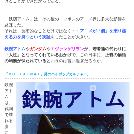
けることができたからである。
「鉄腕アトム」は、その後のニッポンのアニメ界に多大な影響を
及ぼした。
それは、技術的なことだけではなく・・
アニメが「個」を乗り越
える力を持つという実証
をしたことが大きい。
鉄腕アトム
や
ガンダム
や
エヴァンゲリヲン
が、
若者達の代わりに
「人柱」となってくれているおかげ
で、この日本に、
正義の物語
の均衡が保たれている
というのは言い過ぎだろうか。
「ＭＯＴＴＡＩＮＡＩ」発のハイポップカルチャー。
鉄腕
アト
ム
は、
戦闘
で壊
れる
度
に、