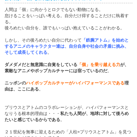
人間は「個」に向かうとロクでもない動物になる。
怠けることをいっぱい考える。自分だけ得することだけに執着す
る。
後ろめたい自分を、誰でもいっぱい抱えていることがわかる。
しかし、その後ろめたい自分に代わって
「鉄腕アトム」を始めと
するアニメのキャラクター達は、自分自身や社会の矛盾に挑み、
そして成長してくれる
。
ダメダメだと無意識に自覚をしている
「個」を乗り越える力
が、
素敵なアニメやポップカルチャーには宿っているのだ
。
ニッポンの
ハイポップカルチャーがハイパフォーマンスである
理
由は、ここにある
。
プリウスとアトムのコラボレーションが、ハイパフォーマンスと
なりうる根本的理由は・・・
私たち人間が、地球に対して後ろめ
たいと感じているからである
。
２１世紀を無事に迎えるための「人柱=プリウスとアトム」を見つ