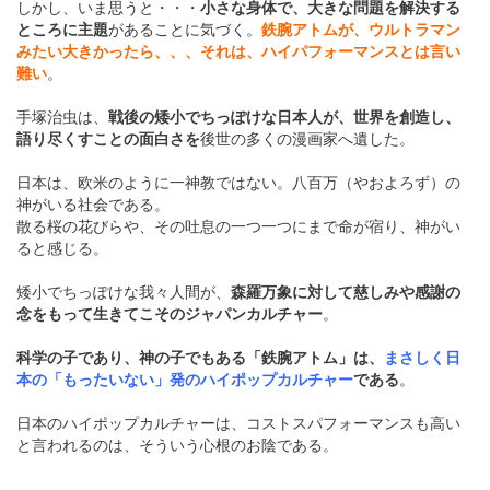
しかし、いま思うと・・・
小さな身体で、大きな問題を解決する
ところに主題
があることに気づく。
鉄腕アトムが、ウルトラマン
みたい大きかったら、、、それは、ハイパフォーマンスとは言い
難い
。
手塚治虫は、
戦後の矮小でちっぽけな日本人が、世界を創造し、
語り尽くすことの面白さを
後世の多くの漫画家へ遺した。
日本は、欧米のように一神教ではない。八百万（やおよろず）の
神がいる社会である。
散る桜の花びらや、その吐息の一つ一つにまで命が宿り、神がい
ると感じる。
矮小でちっぽけな我々人間が、
森羅万象に対して慈しみや感謝の
念をもって生きてこそのジャパンカルチャー
。
科学の子であり、神の子でもある「鉄腕アトム」は、
まさしく日
本の「もったいない」発のハイポップカルチャー
である
。
日本のハイポップカルチャーは、コストスパフォーマンスも高い
と言われるのは、そういう心根のお陰である。