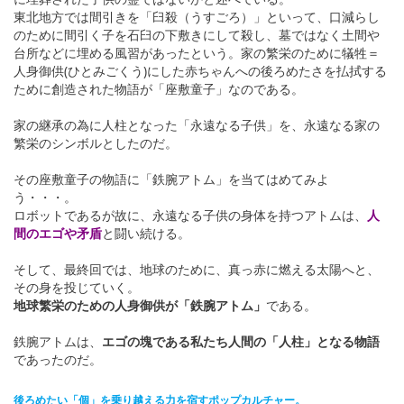
東北地方では間引きを「臼殺（うすごろ）」といって、口減らし
のために間引く子を石臼の下敷きにして殺し、墓ではなく土間や
台所などに埋める風習があったという。家の繁栄のために犠牲＝
人身御供(ひとみごくう)にした赤ちゃんへの後ろめたさを払拭する
ために創造された物語が「座敷童子」なのである。
家の継承の為に人柱となった「永遠なる子供」を、永遠なる家の
繁栄のシンボルとしたのだ。
その座敷童子の物語に「鉄腕アトム」を当てはめてみよ
う・・・。
ロボットであるが故に、永遠なる子供の身体を持つアトムは、
人
間のエゴや矛盾
と闘い続ける。
そして、最終回では、地球のために、真っ赤に燃える太陽へと、
その身を投じていく。
地球繁栄のための人身御供が「鉄腕アトム」
である。
鉄腕アトムは、
エゴの塊である私たち人間の「人柱」となる物語
であったのだ。
後ろめたい「個」を乗り越える力を宿すポップカルチャー。