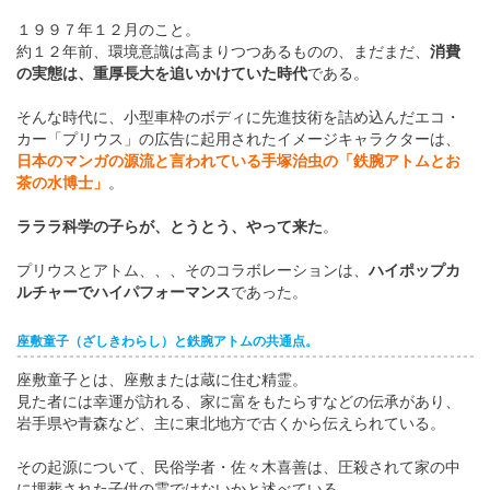
１９９７年１２月のこと。
約１２年前、環境意識は高まりつつあるものの、まだまだ、
消費
の実態は、重厚長大を追いかけていた時代
である。
そんな時代に、小型車枠のボディに先進技術を詰め込んだエコ・
カー「プリウス」の広告に起用されたイメージキャラクターは、
日本のマンガの源流と言われている手塚治虫の「鉄腕アトムとお
茶の水博士」
。
ラララ科学の子らが、とうとう、やって来た
。
プリウスとアトム、、、そのコラボレーションは、
ハイポップカ
ルチャーでハイパフォーマンス
であった。
座敷童子（ざしきわらし）と鉄腕アトムの共通点。
座敷童子とは、座敷または蔵に住む精霊。
見た者には幸運が訪れる、家に富をもたらすなどの伝承があり、
岩手県や青森など、主に東北地方で古くから伝えられている。
その起源について、民俗学者・佐々木喜善は、圧殺されて家の中
に埋葬された子供の霊ではないかと述べている。