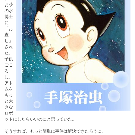
お茶
の水
博士
に
「お
直
し」
され
た。
子供
ごこ
ろ
に、
アト
ムを
もっ
と大
きな
ロボ
ットにしたらいいのにと思っていた。
そうすれば、もっと簡単に事件は解決できたろうに。