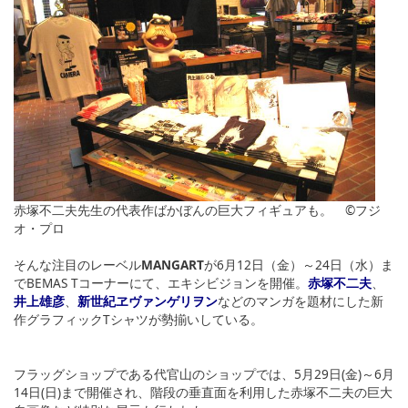
赤塚不二夫先生の代表作ばかぼんの巨大フィギュアも。 ©フジ
オ・プロ
そんな注目のレーベル
MANGART
が6月12日（金）～24日（水）ま
でBEMAS Tコーナーにて、エキシビジョンを開催。
赤塚不二夫
、
井上雄彦
、
新世紀ヱヴァンゲリヲン
などのマンガを題材にした新
作グラフィックTシャツが勢揃いしている。
フラッグショップである代官山のショップでは、5月29日(金)～6月
14日(日)まで開催され、階段の垂直面を利用した赤塚不二夫の巨大