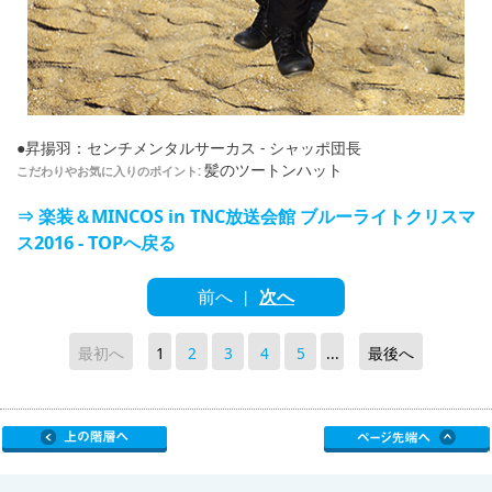
●昇揚羽：センチメンタルサーカス - シャッポ団長
髪のツートンハット
こだわりやお気に入りのポイント:
⇒ 楽装＆MINCOS in TNC放送会館 ブルーライトクリスマ
ス2016 - TOPへ戻る
前へ
次へ
|
最初へ
1
2
3
4
5
...
最後へ