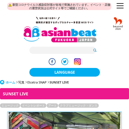
新型コロナウイルス感染症対策が各地で実施されています。イベント・店舗
の運営状況は公式サイト等でご確認ください。
LANGUAGE
ホーム
写真
Etcetra SNAP
SUNSET LIVE
日本語
SUNSET LIVE
한국어
ミュージック
イベントレポート
アート
クラブミュージック・ダンス
簡体中文
繁體中文