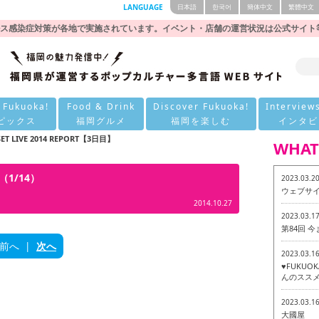
LANGUAGE
日本語
한국어
簡体中文
繁體中文
ス感染症対策が各地で実施されています。イベント・店舗の運営状況は公式サイト
 Fukuoka!
Food & Drink
Discover Fukuoka!
Interview
ピックス
福岡グルメ
福岡を楽しむ
インタビ
ET LIVE 2014 REPORT【3日目】
WHAT
】（1/14）
2023.03.2
ウェブサ
2014.10.27
2023.03.1
第84回 
前へ
|
次へ
2023.03.1
♥FUKU
んのススメ
2023.03.1
大國屋