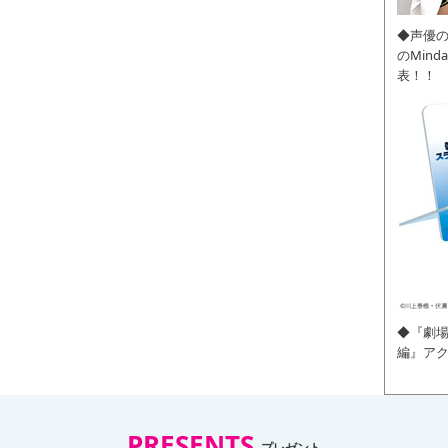
◆声優
のMin
表！！
◆『劇場
編』ア
PRESENTS
プレゼント