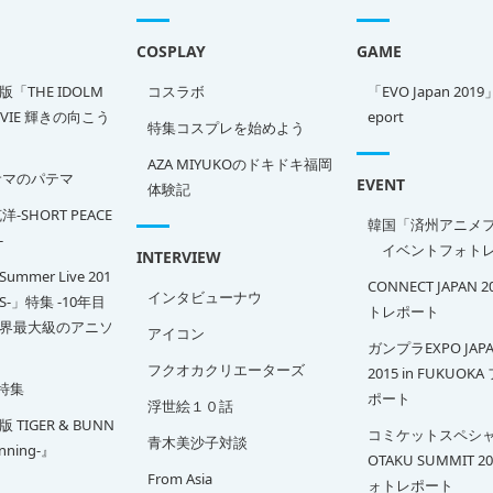
COSPLAY
GAME
「THE IDOLM
コスラボ
「EVO Japan 2019
OVIE 輝きの向こう
eport
特集コスプレを始めよう
AZA MIYUKOのドキドキ福岡
サマのパテマ
EVENT
体験記
-SHORT PEACE
韓国「済州アニメ
-
イベントフォトレ
INTERVIEW
Summer Live 201
CONNECT JAPAN 
インタビューナウ
SS-」特集 -10年目
トレポート
界最大級のアニソ
アイコン
ガンプラEXPO JAPA
フクオカクリエーターズ
2015 in FUKUOK
特集
ポート
浮世絵１０話
TIGER & BUNN
コミケットスペシャ
青木美沙子対談
inning-』
OTAKU SUMMIT 2
From Asia
ォトレポート