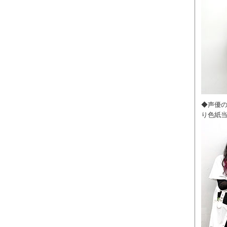
◆声優
り色紙