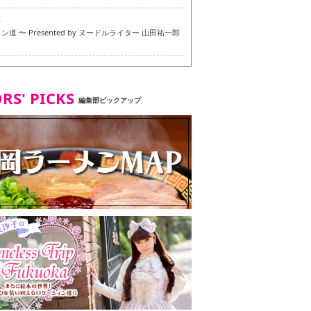
6
道 〜 Presented by ヌードルライター 山田祐一郎
6
RS' PICKS
編集部ピックアップ
7
・ベジタリアンメニュー試食ツアー in 福岡市
7
ず 博多本店 〜 ヴィーガン・ベジタリアンメニュー試
in 福岡市！〜
2
タンド大名店 〜 ヴィーガン・ベジタリアンメニュー
 in 福岡市！〜
8
尾本社うどん店