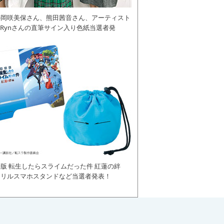
の岡咲美保さん、熊田茜音さん、アーティスト
daRynさんの直筆サイン入り色紙当選者発
版 転生したらスライムだった件 紅蓮の絆
クリルスマホスタンドなど当選者発表！