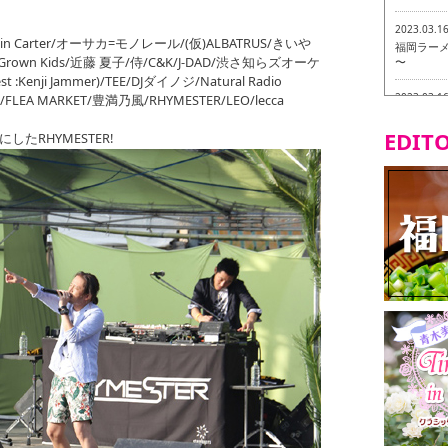
2023.03.1
stin Carter/オーサカ=モノレール/(仮)ALBATRUS/きいや
福岡ラーメン
own Kids/近藤 夏子/侍/C&K/J-DAD/渋さ知らズオーケ
〜
 :Kenji Jammer)/TEE/DJダイノジ/Natural Radio
2023.03.1
/FLEA MARKET/豊満乃風/RHYMESTER/LEO/lecca
福龍軒
EDITO
たRHYMESTER!
2023.03.0
ヴィーガン
2023.03.0
磯ぎよから
食ツアー 
2023.03.0
リトルス
試食ツアー
2023.02.2
東筑軒 折