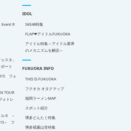
IDOL
」Event R
SKE48特集
FLAP❤アイドルFUKUOKA
アイドル特集～アイドル業界
のメカニズムを解読～
フェスタ」
ポート
FUKUOKA INFO
2015 フォ
THIS IS FUKUOKA
フクオカ オタクマップ
N TOUR
福岡ラーメンMAP
A フォトレ
スポット紹介
ル６ –
博多どんたく特集
015 – フ
博多祇園山笠特集