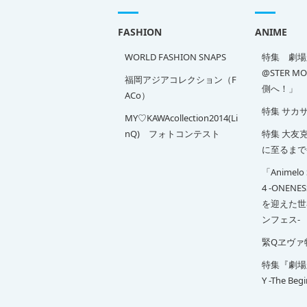
FASHION
ANIME
WORLD FASHION SNAPS
特集 劇場版
@STER M
福岡アジアコレクション（F
側へ！」
ACo）
特集 サカ
MY♡KAWAcollection2014(Li
nQ) フォトコンテスト
特集 大友克洋
に至るまで
「Animelo 
4 -ONENE
を迎えた世
ンフェス-
緊Qヱヴァ
特集『劇場版 
Y -The Beg