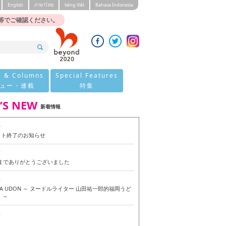
English
ภาษาไทย
tiéng Viêt
Bahasa Indonesia
等でご確認ください。
s & Columns
Special Features
ュー・連載
特集
’S NEW
新着情報
0
イト終了のお知らせ
7
今までありがとうございました
6
OKA UDON ～ ヌードルライター 山田祐一郎的福岡うど
 ～
6