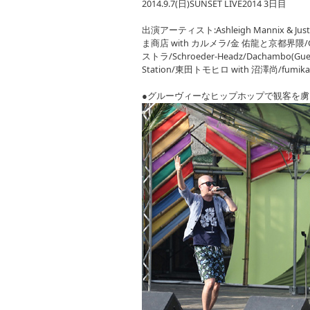
2014.9.7(日)SUNSET LIVE2014 3日目
出演アーティスト:Ashleigh Mannix & Ju
ま商店 with カルメラ/金 佑龍と京都界隈/Gr
ストラ/Schroeder-Headz/Dachambo(Guest
Station/東田トモヒロ with 沼澤尚/fumika
●グルーヴィーなヒップホップで観客を虜にし