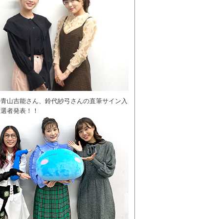
の青山吉能さん、鈴代紗弓さんの直筆サイン入
当選者発表！！