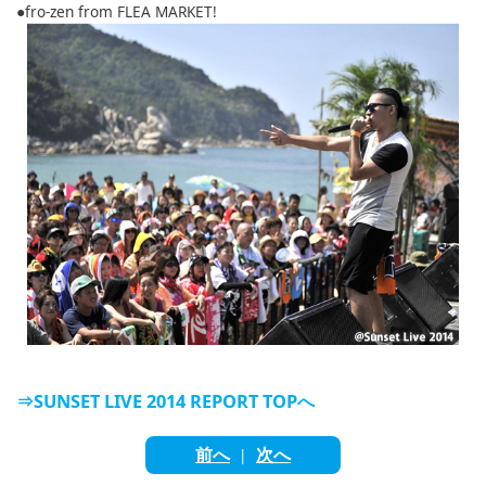
English
●fro-zen from FLEA MARKET!
ภาษาไทย
tiéng Viêt
Bahasa Indonesia
⇒SUNSET LIVE 2014 REPORT TOPへ
前へ
次へ
|