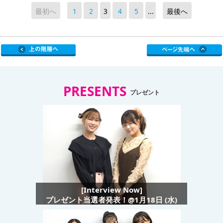
最初へ
1
2
3
4
5
...
最後へ
PRESENTS
プレゼント
[Interview Now]
プレゼント当選者発表！@1月18日 (水)