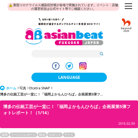
新型コロナウイルス感染症対策が各地で実施されています。イベント・店舗
の運営状況は公式サイト等でご確認ください。
LANGUAGE
ホーム
写真
Etcetra SNAP
日本語
博多の伝統工芸が一堂に！「福岡よかもんひろば」企画展第5弾フ...
한국어
博多の伝統工芸が一堂に！「福岡よかもんひろば」企画展第5弾フ
ォトレポート！（1/14）
簡体中文
2016.02.09
繁體中文
福岡
イベントレポート
観光
スポット
アート