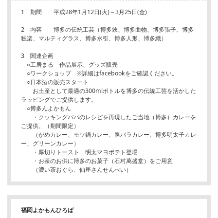
1 期間 平成28年1月12日(火)～3月25日(金)
2 内容 博多の伝統工芸（博多鋏、博多曲物、博多張子、博多
独楽、マルティグラス、博多水引、博多人形、博多織）
3 関連企画
○工房まる 作品展示、グッズ販売
○ワークショップ ※詳細はfacebookをご確認ください。
○日本酒の販売スタート
お土産として最適の300mlボトルを博多の伝統工芸を活かした
ラッピングでご提供します。
○博多んよかもん
・クッキングパパのレシピを再現したご当地（博多）カレーを
ご提供。（期間限定）
（がめカレー、モツ鍋カレー、豚バラカレー、博多明太子カレ
ー、グリーンカレー）
・厚切りトースト 明太マヨポテト登場
・お茶のお供に博多のお菓子（石村萬盛堂）をご用意
（濃い茶おぐら、仙厓さんせんべい）
福岡よかもんひろば