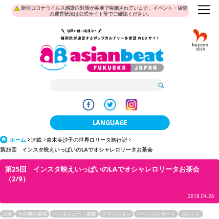
新型コロナウイルス感染症対策が各地で実施されています。イベント・店舗
の運営状況は公式サイト等でご確認ください。
LANGUAGE
ホーム
連載
青木美沙子の世界ロリータ旅行記
日本語
第25回 インスタ映えいっぱいのLAでオシャレロリータお茶会
한국어
第25回 インスタ映えいっぱいのLAでオシャレロリータお茶会
（2/9）
簡体中文
2018.04.26
繁體中文
日本
その他の地域
インタビュー・連載
ファッション
イベントレポート
タレント