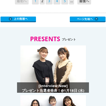
最初へ
1
2
3
4
5
...
最後へ
PRESENTS
プレゼント
[Interview Now]
プレゼント当選者発表！@1月18日 (水)