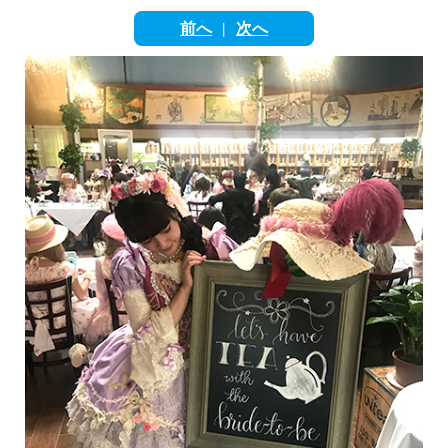
English
前へ
次へ
|
ภาษาไทย
tiéng Viêt
Bahasa Indonesia