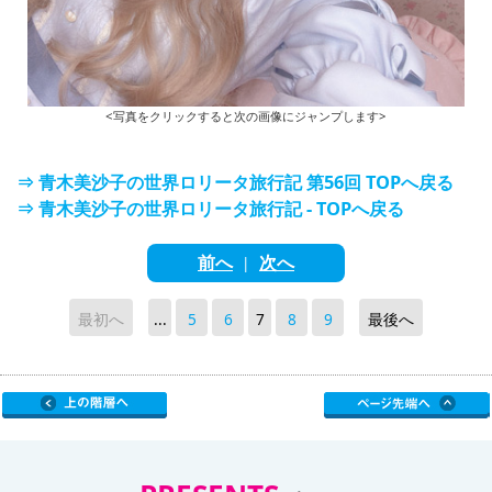
<写真をクリックすると次の画像にジャンプします>
⇒ 青木美沙子の世界ロリータ旅行記 第56回 TOPへ戻る
⇒ 青木美沙子の世界ロリータ旅行記 - TOPへ戻る
前へ
次へ
|
最初へ
...
5
6
7
8
9
最後へ