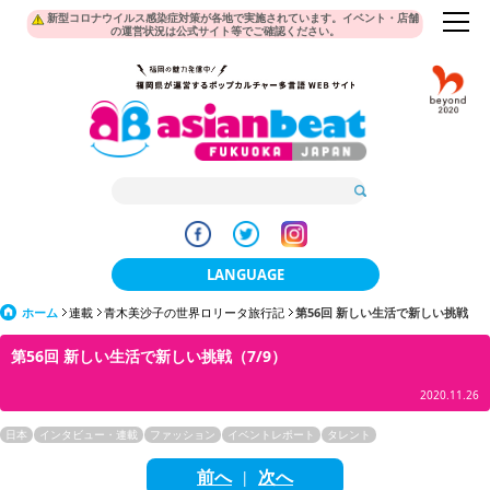
新型コロナウイルス感染症対策が各地で実施されています。イベント・店舗
の運営状況は公式サイト等でご確認ください。
LANGUAGE
ホーム
連載
青木美沙子の世界ロリータ旅行記
日本語
第56回 新しい生活で新しい挑戦
第56回 新しい生活で新しい挑戦（7/9）
한국어
2020.11.26
簡体中文
日本
インタビュー・連載
ファッション
イベントレポート
タレント
繁體中文
前へ
次へ
|