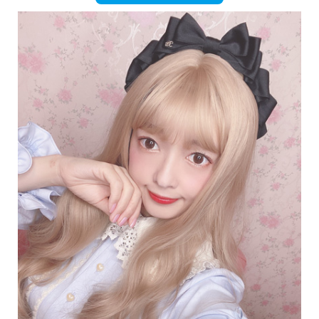
English
ภาษาไทย
tiéng Viêt
Bahasa Indonesia