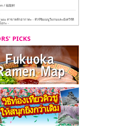
6
en / 福龍軒
7
azu สาขาหลักฮากาตะ - ทัวร์ชิมเมนูวีแกนและมังสวิรัติ
ุโอกะ -
7
RS' PICKS
ูวีแกนและมังสวิรัติในเมืองฟุกุโอกะ
2
d Daimyo - ทัวร์ชิมเมนูวีแกนและมังสวิรัติในเมืองฟุกุโอ
8
ken Orio Honsha Udon-ten / 東筑軒 折尾本社うどん店
7
hi Shokudo / 丸好食堂