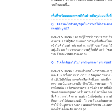
จนถึงตอนนี้...
เพื่อที่จะรับบทคอสเพลย์ได้อย่างเต็มรูปแบบ สิ่งที่
Q：คิดว่าอะไรสำคัญที่สุดในการทำให้การแต่ง
เพลย์สมบูรณ์?
BAOZI & HANA：ความรู้สึกที่เรียกว่า “ชอบ!” ถ้า
คาแรคเตอร์ที่รู้สึกว่าชอบมากจริงๆ เพื่อที่จะเป็น
เข้าใจหัวใจอย่างถ่องแท้ ความรู้สึกของตัวเองก็มีเ
อยู่แล้ว เลยคิดว่าจะบอกความรู้สึกที่เรียกว่า “ชอ
ของตัวเองผ่านผลงานเนี่ยล่ะ
Q：มีเคล็ดลับอะไรในการทำชุดและการแต่งหน้
BAOZI & HANA：เราจะลำบากในการออกแบบช
และค้นหาเนื้อผ้า เพราะว่ามันมีวัสดุหลากหลาย
ถ้าเป็นไปได้ก็อยากจะคัดเลือกสิ่งที่เหมาะสมที่สุด
เพราะฉะนั้นเวลาเราเลือกก็จะใช้เวลานานมาก วิ
เหมือนกัน แค่วิกของคาแรคเตอร์เดียว บางทีก็ต
วิกหลายแบบอยู่หลายครั้ง เพราะยังไงเราก็อยากเ
สิ่งที่เหมาะสมที่สุด การแต่งหน้าก็เช่นกัน เราจะต
ศึกษาเอาไว้ก่อนล่วงหน้า! โดยจะต้องเตรียมภาพท
ทำให้เห็นรูปร่างของคาแรคเตอร์ชัดเจน และพ
แต่งให้ได้ใกล้เคียงมากที่สุด