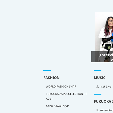
[Interv
W
FASHION
MUSIC
WORLD FASHION SNAP
Sunset Live
FUKUOKA ASIA COLLECTION（F
ACo）
FUKUOKA 
Asian Kawaii Style
Fukuoka Ra