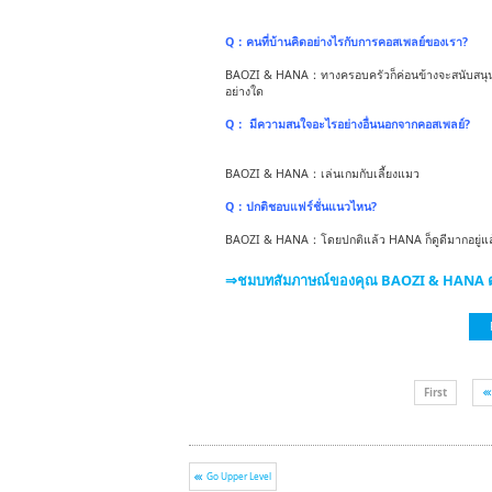
Q：คนที่บ้านคิดอย่างไรกับการคอสเพลย์ของเรา?
BAOZI & HANA：ทางครอบครัวก็ค่อนข้างจะสนับสนุนพว
อย่างใด
Q： มีความสนใจอะไรอย่างอื่นนอกจากคอสเพลย์?
BAOZI & HANA：เล่นเกมกับเลี้ยงแมว
Q：ปกติชอบแฟร์ชั่นแนวไหน?
BAOZI & HANA：โดยปกติแล้ว HANA ก็ดูดีมากอยู่แล้ว
⇒ชมบทสัมภาษณ์ของคุณ BAOZI & HANA ต่อ
First
Go Upper Level