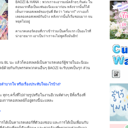
BAOZI & HANA：พวกเราจะอารมณ์คล้ายๆ กันค่ะ ใน
ตอนแรกคือเป็นแฟนอะนิเมะมาก่อน หลังจากนั้นก็ได้
เห็นการคอสเพลย์ของรุ่นพี่ คิดว่า “เท่มาก!” เราเองก็
เลยลองคอสเพลย์กันบ้าง หลังจากนั้นก็เริ่มชอบมาก จน
หยุดไม่อยู่
คาแรคเตอร์ตอนที่เราเข้าร่วมเป็นครั้งแรก เป็นอะไรที่
น่าอายมาก เอาเป็นว่าเราจะไม่พูดถึงมันอีก!
L นะ แล้วก็คอสเพลย์เป็นคาแรคเตอร์ผู้ชายในอะนิเมะ
ลย์ด้วยกันกับพรรคพวกคนอื่นๆ BAOZI จะรับบทเป็นรุก ส่วน
องลำบากใจ หรือเรื่องประทับใจอะไรบ้าง?
ๆ ครั้งที่ไปถ่ายรูปหรือในงานอีเวนท์ต่างๆ มีทั้งเรื่องที่
์ของการคอสเพลย์ก็อยู่ตรงนี้น่ะแหละ
?
การได้เป็นคาแรคเตอร์ที่ตัวเองชอบ และการได้เป็นเพื่อนกับ
ที่สำคัญที่สุดก็คือเพื่อนๆ และตากล้องที่พยายามร่วมกันมา