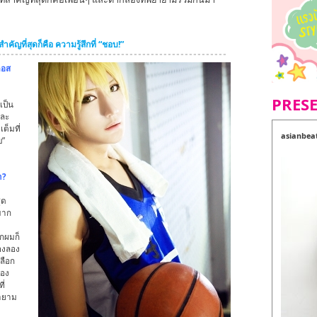
สำคัญที่สุดก็คือ ความรู้สึกที่ “ชอบ!”
คอส
PRES
เป็น
และ
ต็มที่
asianbea
บ”
า?
ุด
มาก
กผมก็
้องลอง
ลือก
้อง
ี่
ยายาม