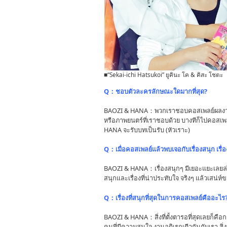
■“Sekai-ichi Hatsukoi” ยูคินะ โค & คิสะ โชตะ
Q：ชอบตัวละครลักษณะใดมากที่สุด?
BAOZI & HANA：พวกเราชอบคอสเพลย์ผลงาน B
หรือภาพยนตร์ที่เราชอบด้วย บางทีก็ไปคอสเพ
HANA จะรับบทเป็นรับ (หัวเราะ)
Q：เมื่อคอสเพลย์แล้วพบเจอกับเรื่องสนุก เรื่
BAOZI & HANA：เรื่องสนุกๆ มีเยอะแยะเลยล่ะ ทุก
สนุกและเรื่องที่น่าประทับใจ จริงๆ แล้วเสน่ห
Q：เรื่องที่สนุกที่สุดในการคอสเพลย์คืออะไร
BAOZI & HANA：สิ่งที่ตั้งตารอที่สุดเลยก็คือ
คนที่มีความสนใจ งานอดิเรกเดีวกันกับเรา สิ่ง