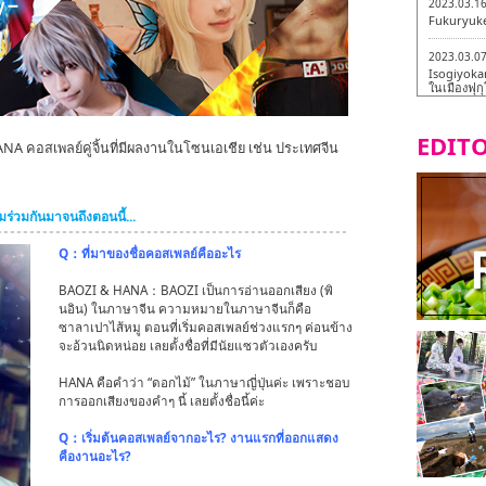
2023.03.1
Fukuryuk
2023.03.0
Isogiyokar
ในเมืองฟุก
2023.03.0
EDITO
ทัวร์ชิมเมน
NA คอสเพลย์คู่จิ้นที่มีผลงานในโซนเอเชีย เช่น ประเทศจีน
2023.03.0
little stan
กะ -
ามร่วมกันมาจนถึงตอนนี้...
2023.02.2
Q：ที่มาของชื่อคอสเพลย์คืออะไร
Tochiku
BAOZI & HANA：BAOZI เป็นการอ่านออกเสียง (พิ
2023.02.2
นอิน) ในภาษาจีน ความหมายในภาษาจีนก็คือ
Maruyos
ซาลาเปาไส้หมู ตอนที่เริ่มคอสเพลย์ช่วงแรกๆ ค่อนข้าง
จะอ้วนนิดหน่อย เลยตั้งชื่อที่มีนัยแซวตัวเองครับ
HANA คือคำว่า “ดอกไม้” ในภาษาญี่ปุ่นค่ะ เพราะชอบ
การออกเสียงของคำๆ นี้ เลยตั้งชื่อนี้ค่ะ
Q：เริ่มต้นคอสเพลย์จากอะไร? งานแรกที่ออกแสดง
คืองานอะไร?