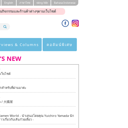
English
ภาษาไทย
tiéng Viêt
Bahasa Indonesia
นกิจกรรมและร้านค้าต่างๆตามเว็บไซต์
rviews & Columns
คอลัมน์พิเศษ
’S NEW
0
ว็บไซต์
7
สำหรับที่ผ่านมาค่ะ
6
a / 大國屋
6
amen World - นำเสนอโดยคุณ Yuichiro Yamada นัก
าวเกี่ยวกับเส้นก๋วยเตี๋ยว -