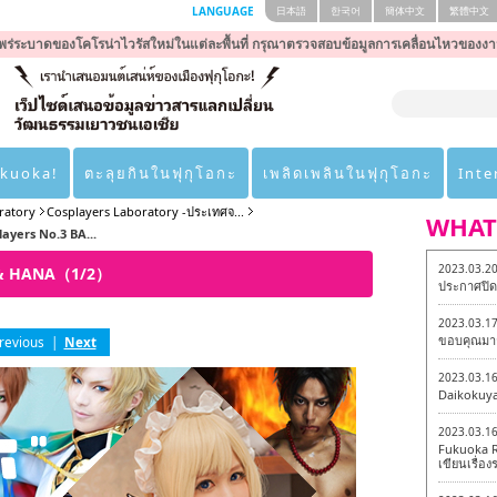
LANGUAGE
日本語
한국어
簡体中文
繁體中文
ร่ระบาดของโคโรน่าไวรัสใหม่ในแต่ละพื้นที่ กรุณาตรวจสอบข้อมูลการเคลื่อนไหวของงา
ukuoka!
ตะลุยกินในฟุกุโอกะ
เพลิดเพลินในฟุกุโอกะ
Inte
ratory
Cosplayers Laboratory -ประเทศจ...
WHAT
ayers No.3 BA...
2023.03.2
I & HANA（1/2）
ประกาศปิดเ
2023.03.1
ขอบคุณมาก
revious
|
Next
2023.03.1
Daikokuy
2023.03.1
Fukuoka R
เขียนเรื่องร