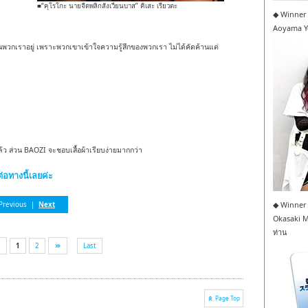
■“คุโรโกะ นายจืดพลิกสังเวียนบาส” คิเสะ เรียวตะ
◆ Winner 
Aoyama Yo
กเราอยู่ เพราะพวกเขาเข้าใจความรู้สึกของพวกเรา ไม่ได้คัดค้านแต่
 ส่วน BAOZI จะชอบเสื้อผ้าเรียบง่ายมากกว่า
ทางนี้เลยค่ะ
◆ Winner 
Previous
|
Next
Okasaki 
ท่าน
1
2
Last
Page Top