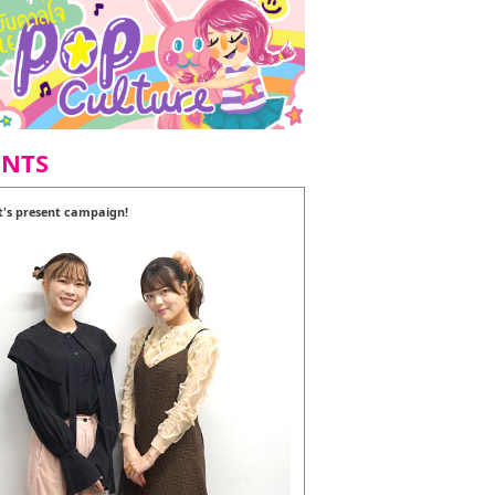
ENTS
t's present campaign!