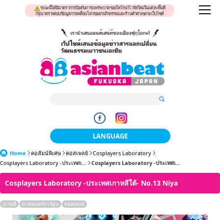
ขณะนี้ได้มีมาตราการป้องกันการแพร่ระบาดของโคโรน่าไวรัสใหม่ในแต่ละพื้นที่
กรุณาตรวจสอบข้อมูลการเคลื่อนไหวของงานกิจกรรมและร้านค้าต่างๆตามเว็บไซต์
LANGUAGE
Home
คอลัมน์พิเศษ
คอสเพลย์
Cosplayers Laboratory
日本語
Cosplayers Laboratory -ประเทศเ...
Cosplayers Laboratory -ประเทศเ...
한국어
Cosplayers Laboratory -ประเทศเกาหลีใต้- No.13 Niya
簡体中文
เกาหลี
ภาพยนตร์การ์ตูน
คอสเพลย์
繁體中文