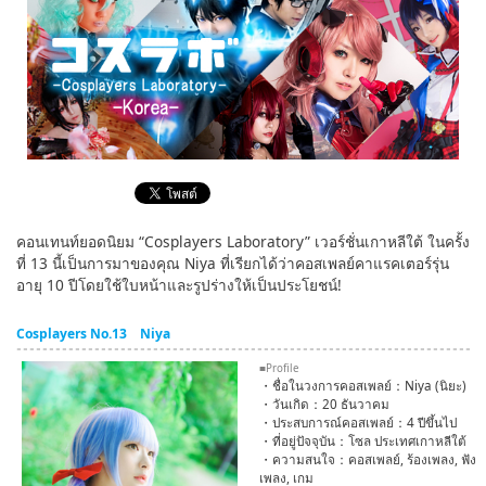
English
ภาษาไทย
tiéng Viêt
Bahasa Indonesia
คอนเทนท์ยอดนิยม “Cosplayers Laboratory” เวอร์ชั่นเกาหลีใต้ ในครั้ง
ที่ 13 นี้เป็นการมาของคุณ Niya ที่เรียกได้ว่าคอสเพลย์คาแรคเตอร์รุ่น
อายุ 10 ปีโดยใช้ใบหน้าและรูปร่างให้เป็นประโยชน์!
Cosplayers No.13 Niya
■Profile
・ชื่อในวงการคอสเพลย์：Niya (นิยะ)
・วันเกิด：20 ธันวาคม
・ประสบการณ์คอสเพลย์：4 ปีขึ้นไป
・ที่อยู่ปัจจุบัน：โซล ประเทศเกาหลีใต้
・ความสนใจ：คอสเพลย์, ร้องเพลง, ฟัง
เพลง, เกม